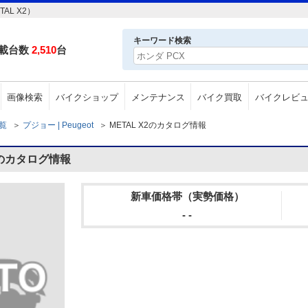
AL X2）
キーワード検索
載台数
2,510
台
画像検索
バイクショップ
メンテナンス
バイク買取
バイクレビ
一覧
＞
プジョー | Peugeot
＞
METAL X2のカタログ情報
X2のカタログ情報
新車価格帯（実勢価格）
- -