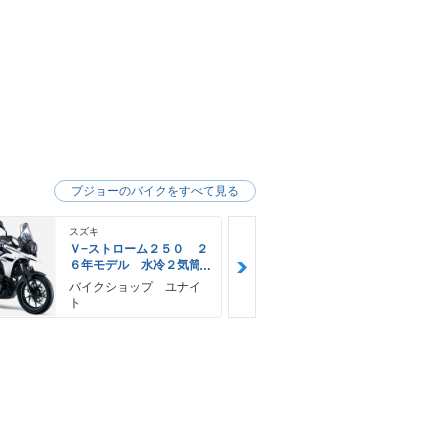
プジョーのバイクをすべて見る
スズキ
スズキ
Ｖ−ストローム２５０ ２
Ｖ−ストロー
６年モデル 水冷２気筒
６年モデル 
エンジン ＬＥＤヘッド
エンジン Ｌ
バイクショップ ユナイ
神里自転車店
ライト標準装備
ライト標準装
ト