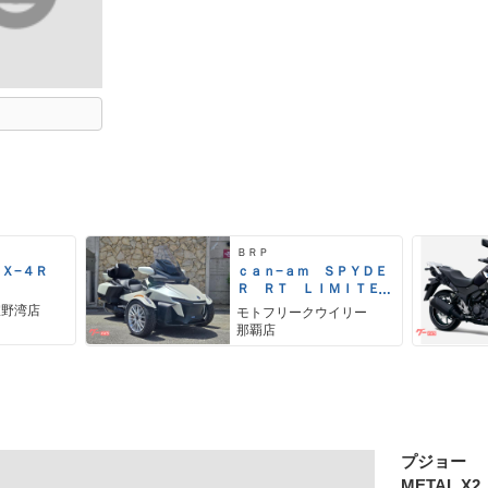
ＢＲＰ
ＺＸ−４Ｒ
ｃａｎ−ａｍ ＳＰＹＤＥ
Ｒ ＲＴ ＬＩＭＩＴＥ
Ｄ
宜野湾店
モトフリークウイリー
那覇店
プジョー
METAL X2