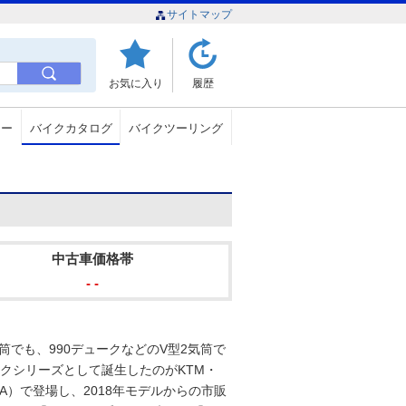
サイトマップ
お気に入り
履歴
ュー
バイクカタログ
バイクツーリング
中古車価格帯
- -
筒でも、990デュークなどのV型2気筒で
クシリーズとして誕生したのがKTM・
MA）で登場し、2018年モデルからの市販