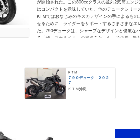
が開始された。この800ccクラスの並列2気筒エンジ
はコンパクトを意味していた。他のデュークシリー
KTMではおなじみのキスカデザインの手によるもの
せるために、ライダーをサポートするさまざまなエ
た。790デュークは、シャープなデザインと俊敏な
る「ザ・スカルベル」の異名をとった。その後、欧州の
デルからは、従来の4.5インチから拡大された5イン
トマスクのデザインも、よりシャープな形状に変更さ
モデルの990デューク（2024年モデル）と同じ、
た。エンジンはこれまで通りのLC8cユニットでは
ＫＴＭ
フットペグ位置の変更により、ライディングポジシ
７９０デューク ２０２
ションも一新された。※欧州市場では、エンジン出力
７
ナップされた。
ＫＴＭ沖縄