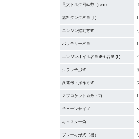
最大トルク回転数（rpm）
8
燃料タンク容量 (L)
1
エンジン始動方式
バッテリー容量
1
エンジンオイル容量※全容量 (L)
2
クラッチ形式
変速機・操作方式
スプロケット歯数・前
1
チェーンサイズ
5
キャスター角
6
ブレーキ形式（後）