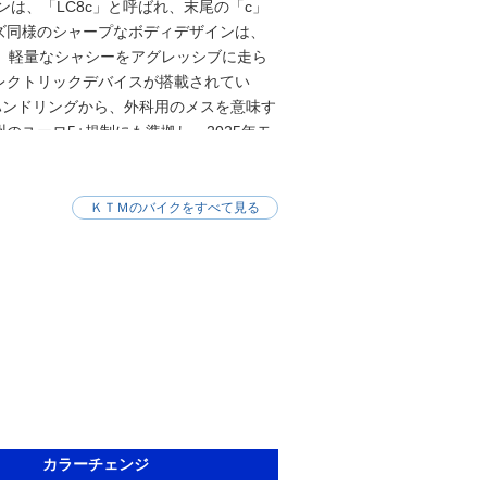
ンは、「LC8c」と呼ばれ、末尾の「c」
ズ同様のシャープなボディデザインは、
。軽量なシャシーをアグレッシブに走ら
レクトリックデバイスが搭載されてい
ハンドリングから、外科用のメスを意味す
ユーロ5+規制にも準拠し、2025年モ
チのTFTディスプレイを採用し、フロン
れた。2027年で仕様変更を受け、上位
特徴的なヘッドライトユニットを採用し
ＫＴＭのバイクをすべて見る
あるものの、ハンドルバー形状やシート、
ョンが再設計され、ブレーキ、サスペン
を下げたA2ライセンス対応車もライン
カラーチェンジ