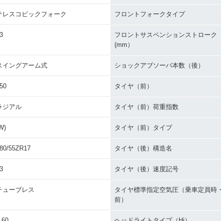
テレスコピックフォーク
フロントフォークタイプ
3
フロントサスペンションストローク
(mm）
スイングアーム式
ショックアブソーバ本数（後）
50
タイヤ（前）
ラジアル
タイヤ（前）荷重指数
W)
タイヤ（前）タイプ
80/55ZR17
タイヤ（後）構造名
3
タイヤ（後）速度記号
チューブレス
タイヤ標準指定空気圧（乗車定員時
前）
.60
ヘッドライトタイプ（Hi）