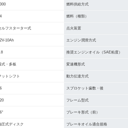
000
燃料供給方式
4
燃料（種類）
セルフスターター式
点火装置
2V-10Ah
エンジン潤滑方式
.8
推奨エンジンオイル（SAE粘度）
湿式・多板
変速機形式
フットシフト
動力伝達方式
6
スプロケット歯数・後
20
フレーム型式
6°
ブレーキ形式（前）
油圧式ディスク
ブレーキオイル適合規格