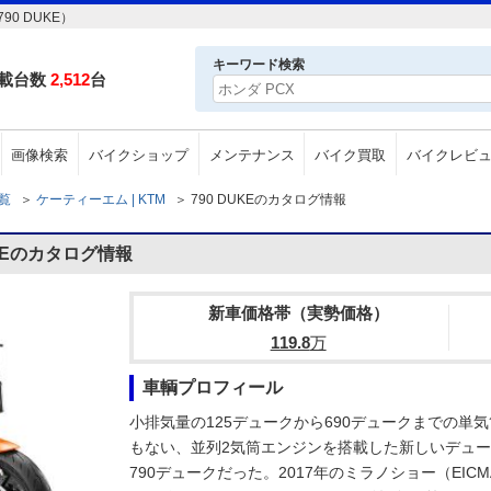
0 DUKE）
キーワード検索
載台数
2,512
台
画像検索
バイクショップ
メンテナンス
バイク買取
バイクレビ
一覧
＞
ケーティーエム | KTM
＞
790 DUKEのカタログ情報
KEのカタログ情報
新車価格帯（実勢価格）
119.8
万
車輌プロフィール
小排気量の125デュークから690デュークまでの単気
もない、並列2気筒エンジンを搭載した新しいデュー
790デュークだった。2017年のミラノショー（EIC