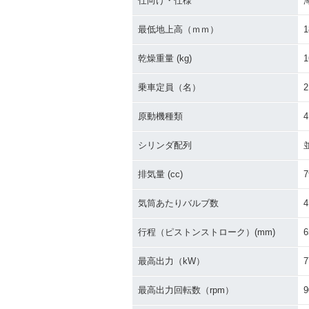
仕向け・仕様
最低地上高（ｍｍ）
1
乾燥重量 (kg)
1
乗車定員（名）
2
原動機種類
シリンダ配列
排気量 (cc)
7
気筒あたりバルブ数
4
行程（ピストンストローク）(mm)
6
最高出力（kW）
7
最高出力回転数（rpm）
9