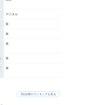
デジタル
有
有
有
ル
有
イ
有
4位以降のランキングを見る