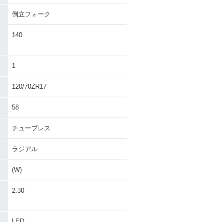
倒立フォーク
140
1
120/70ZR17
58
チューブレス
ラジアル
(W)
・
2.30
LED