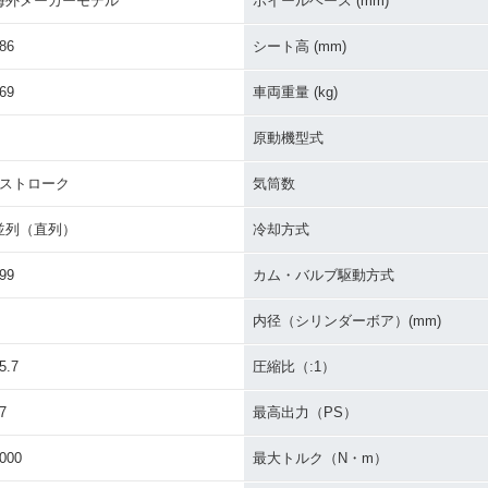
海外メーカーモデル
ホイールベース (mm)
86
シート高 (mm)
69
車両重量 (kg)
原動機型式
4ストローク
気筒数
並列（直列）
冷却方式
99
カム・バルブ駆動方式
内径（シリンダーボア）(mm)
5.7
圧縮比（:1）
7
最高出力（PS）
000
最大トルク（N・m）