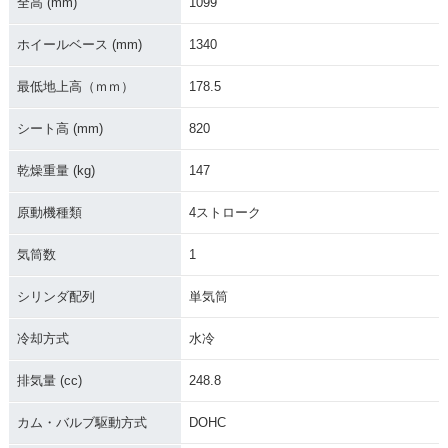
全高 (mm)
1099
ホイールベース (mm)
1340
最低地上高（ｍｍ）
178.5
シート高 (mm)
820
乾燥重量 (kg)
147
原動機種類
4ストローク
気筒数
1
シリンダ配列
単気筒
冷却方式
水冷
排気量 (cc)
248.8
カム・バルブ駆動方式
DOHC