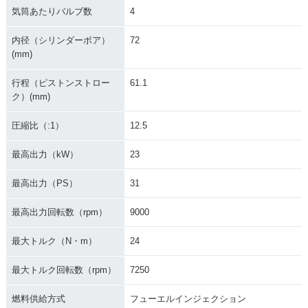
気筒あたりバルブ数
4
内径（シリンダーボア）
72
(mm)
行程（ピストンストロー
61.1
ク）(mm)
圧縮比（:1）
12.5
最高出力（kW）
23
最高出力（PS）
31
最高出力回転数（rpm）
9000
最大トルク（N・m）
24
最大トルク回転数（rpm）
7250
燃料供給方式
フューエルインジェクション