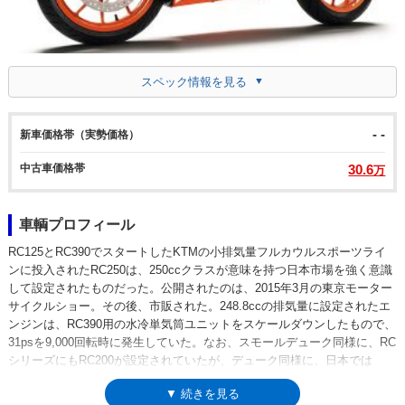
スペック情報を見る
- -
新車価格帯（実勢価格）
中古車価格帯
30.6
万
車輌プロフィール
RC125とRC390でスタートしたKTMの小排気量フルカウルスポーツライ
ンに投入されたRC250は、250ccクラスが意味を持つ日本市場を強く意識
して設定されたものだった。公開されたのは、2015年3月の東京モーター
サイクルショー。その後、市販された。248.8ccの排気量に設定されたエ
ンジンは、RC390用の水冷単気筒ユニットをスケールダウンしたもので、
31psを9,000回転時に発生していた。なお、スモールデューク同様に、RC
シリーズにもRC200が設定されていたが、デューク同様に、日本では
RC250がラインナップされた。なお、わざわざ日本の軽二輪クラスのため
▼ 続きを見る
に用意されたRC250だが、RC125は欧州のA1ライセンスを、RC390はA2