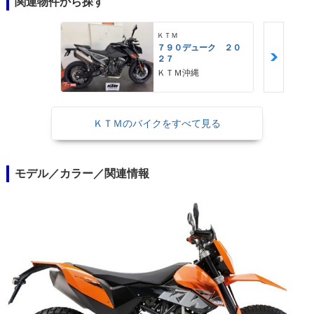
関連物件から探す
ＫＴＭ
７９０デューク ２０
２７
ＫＴＭ沖縄
ＫＴＭのバイクをすべて見る
モデル／カラー／関連情報