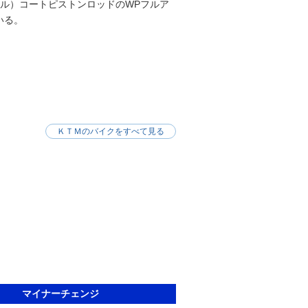
ッケル）コートピストンロッドのWPフルア
いる。
ＫＴＭのバイクをすべて見る
マイナーチェンジ