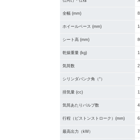
仕向け・仕様
全幅 (mm)
8
ホイールベース (mm)
1
シート高 (mm)
8
乾燥重量 (kg)
1
気筒数
2
シリンダバンク角（°）
7
排気量 (cc)
1
気筒あたりバルブ数
4
行程（ピストンストローク）(mm)
6
最高出力（kW）
7