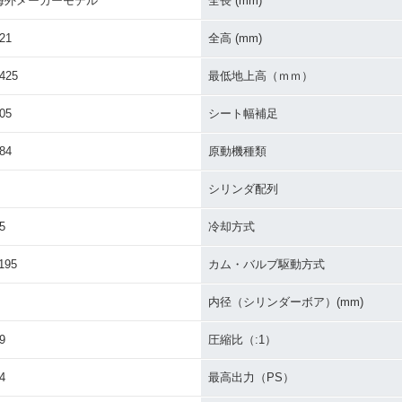
海外メーカーモデル
全長 (mm)
21
全高 (mm)
425
最低地上高（ｍｍ）
05
シート幅補足
84
原動機種類
シリンダ配列
5
冷却方式
195
カム・バルブ駆動方式
内径（シリンダーボア）(mm)
9
圧縮比（:1）
4
最高出力（PS）