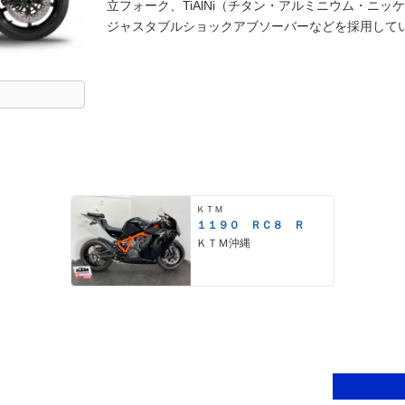
立フォーク、TiAlNi（チタン・アルミニウム・ニ
ジャスタブルショックアブソーバーなどを採用して
ＫＴＭ
１１９０ ＲＣ８ Ｒ
ＫＴＭ沖縄