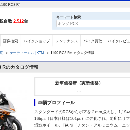
0 RC8 R）
キーワード検索
載台数
2,512
台
画像検索
バイクショップ
メンテナンス
バイク買取
バイクレビ
一覧
＞
ケーティーエム | KTM
＞
1190 RC8 Rのカタログ情報
C8 Rのカタログ情報
新車価格帯（実勢価格）
- -
車輌プロフィール
スタンダードのRC8からボアを２mm拡大し、1,19
165ps（日本仕様は101ps）に強化され、随所に
鍛造ホイール、TiAlNi（チタン・アルミニウム・