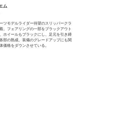
エム
R
ーツモデルライダー待望のスリッパークラ
着。フェアリングの一部をブラックアウト
、ホイールもブラックにし、足元を引き締
各部の熟成、装備のグレードアップにも関
体価格をダウンさせている。