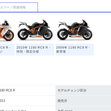
カラー／関連情報
RC8 R・
2010年 1190 RC8 R・
2009年 1190 RC8 R・
ジ
特別・限定仕様
新登場
190 RC8 R
モデルチェンジ区分
013
発売月