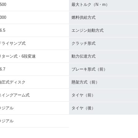
500
最大トルク（N・m）
000
燃料供給方式
6.5
エンジン始動方式
ドライサンプ式
クラッチ形式
リターン式・6段変速
動力伝達方式
6.7
ブレーキ形式（前）
油圧式ディスク
懸架方式（前）
スイングアーム式
タイヤ（前）
ラジアル
タイヤ（後）
ラジアル