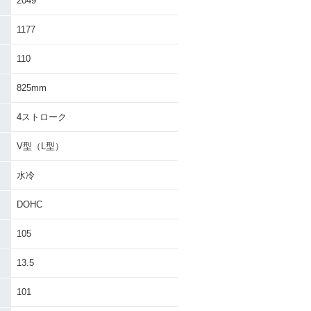
2049
1177
110
825mm
4ストローク
V型（L型）
水冷
DOHC
105
13.5
101