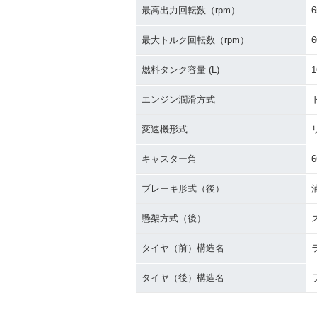
最高出力回転数（rpm）
6
最大トルク回転数（rpm）
6
燃料タンク容量 (L)
1
エンジン潤滑方式
変速機形式
キャスター角
6
ブレーキ形式（後）
懸架方式（後）
タイヤ（前）構造名
タイヤ（後）構造名