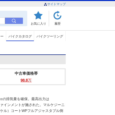
サイトマップ
お気に入り
履歴
ュー
バイクカタログ
バイクツーリング
中古車価格帯
98.8
万
4ccの排気量を確保。最高出力は
リファインメントが施された。マルケジーニ
ニッケル）コートWPフルアジャスタブル倒