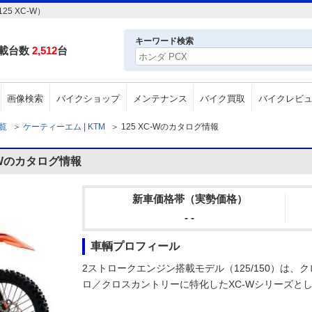
5 XC-W）
キーワード検索
載台数
2,512
台
画像検索
バイクショップ
メンテナンス
バイク買取
バイクレビ
一覧
＞
ケーティーエム | KTM
＞
125 XC-Wのカタログ情報
-Wのカタログ情報
新車価格帯（実勢価格）
- -
車輌プロフィール
2ストロークエンジン搭載モデル（125/150）は
ロ／クロスカントリーに特化したXC-Wシリーズと