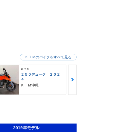
ＫＴＭのバイクをすべて見る
ＫＴＭ
ＫＴＭ
２５０デューク ２０２
２５０ＥＸＣ
４
ＤＡＹＳ ２
タード仕様
ＫＴＭ沖縄
ＫＴＭ沖縄
2019年モデル