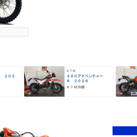
ＫＴＭ
ク ２０２
３９０アドベンチャー
Ｒ ２０２６
ＫＴＭ沖縄