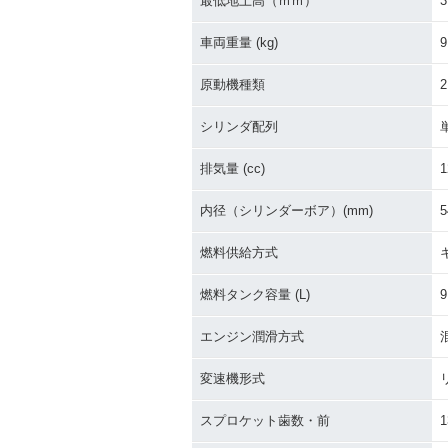
最低地上高（ｍｍ）
3
車両重量 (kg)
9
原動機種類
シリンダ配列
排気量 (cc)
1
内径（シリンダーボア）(mm)
5
燃料供給方式
燃料タンク容量 (L)
9
エンジン潤滑方式
変速機形式
スプロケット歯数・前
1