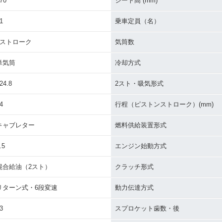
70
シート高 (mm)
1
乗車定員（名）
2ストローク
気筒数
単気筒
冷却方式
24.8
2スト・吸気形式
4
行程（ピストンストローク）(mm)
キャブレター
燃料供給装置形式
.5
エンジン始動方式
混合給油（2スト）
クラッチ形式
リターン式・6段変速
動力伝達方式
3
スプロケット歯数・後