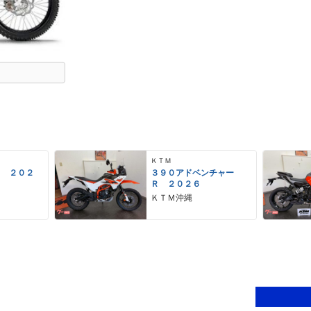
ＫＴＭ
ク ２０２
３９０アドベンチャー
Ｒ ２０２６
ＫＴＭ沖縄