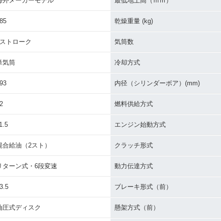
海外メーカーモデル
最低地上高（ｍｍ）
85
乾燥重量 (kg)
2ストローク
気筒数
単気筒
冷却方式
93
内径（シリンダーボア）(mm)
2
燃料供給方式
1.5
エンジン始動方式
混合給油（2スト）
クラッチ形式
リターン式・6段変速
動力伝達方式
3.5
ブレーキ形式（前）
油圧式ディスク
懸架方式（前）