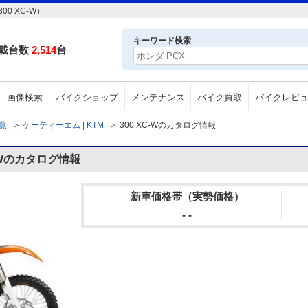
0 XC-W）
キーワード検索
載台数
2,514
台
画像検索
バイクショップ
メンテナンス
バイク買取
バイクレビ
一覧
＞
ケーティーエム | KTM
＞
300 XC-Wのカタログ情報
-Wのカタログ情報
新車価格帯（実勢価格）
- -