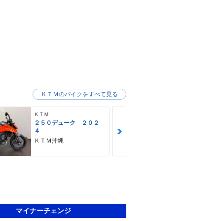
ＫＴＭのバイクをすべて見る
ＫＴＭ
ＫＴＭ
２５０デューク ２０２
２５０ＥＸＣ
４
ＤＡＹＳ ２
タード仕様
ＫＴＭ沖縄
ＫＴＭ沖縄
マイナーチェンジ