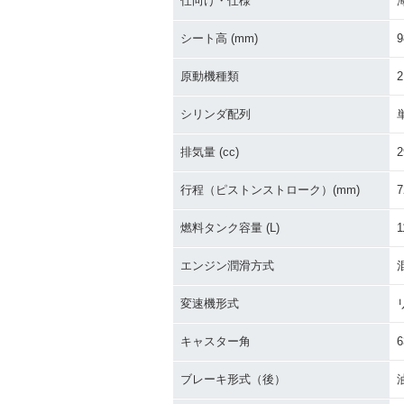
仕向け・仕様
シート高 (mm)
9
原動機種類
シリンダ配列
排気量 (cc)
2
行程（ピストンストローク）(mm)
7
燃料タンク容量 (L)
1
エンジン潤滑方式
変速機形式
キャスター角
6
ブレーキ形式（後）