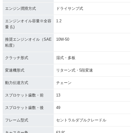
エンジン潤滑方式
ドライサンプ式
エンジンオイル容量※全容
1.2
量 (L)
推奨エンジンオイル（SAE
10W-50
粘度）
クラッチ形式
湿式・多板
変速機形式
リターン式・5段変速
動力伝達方式
チェーン
スプロケット歯数・前
13
スプロケット歯数・後
49
フレーム型式
セントラルダブルクレードル
キャスター角
63.9°