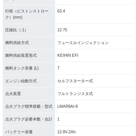
行程（ピストンストロー
63.4
ク）(mm)
圧縮比（:1）
12.75
燃料供給方式
フューエルインジェクション
燃料供給装置形式
KEIHIN EFI
燃料タンク容量 (L)
7
エンジン始動方式
セルフスターター式
点火装置
フルトランジスタ式
点火プラグ標準搭載・型式
LMAR9AI-8
点火プラグ必要本数・合計
1
バッテリー容量
12.8V-2Ah