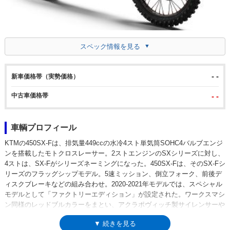
スペック情報を見る
- -
新車価格帯（実勢価格）
中古車価格帯
- -
車輌プロフィール
KTMの450SX-Fは、排気量449ccの水冷4スト単気筒SOHC4バルブエンジ
ンを搭載したモトクロスレーサー。2ストエンジンのSXシリーズに対し、
4ストは、SX-Fがシリーズネーミングになった。450SX-Fは、そのSX-Fシ
リーズのフラッグシップモデル。5速ミッション、倒立フォーク、前後デ
ィスクブレーキなどの組み合わせ。2020-2021年モデルでは、スペシャル
モデルとして「ファクトリーエディション」が設定された。ワークスマシ
ン同様のレッドブルカラーをまとい、アクラポヴィッチ製サイレンサーや
専用シートなどが採用されていた。※競技専用車のため、ナンバー取得な
▼ 続きを見る
らびに公道走行はできない