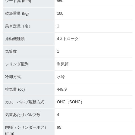
シート高 (mm)
950
乾燥重量 (kg)
100
乗車定員（名）
1
原動機種類
4ストローク
気筒数
1
シリンダ配列
単気筒
冷却方式
水冷
排気量 (cc)
449.9
カム・バルブ駆動方式
OHC（SOHC）
気筒あたりバルブ数
4
内径（シリンダーボア）
95
(mm)