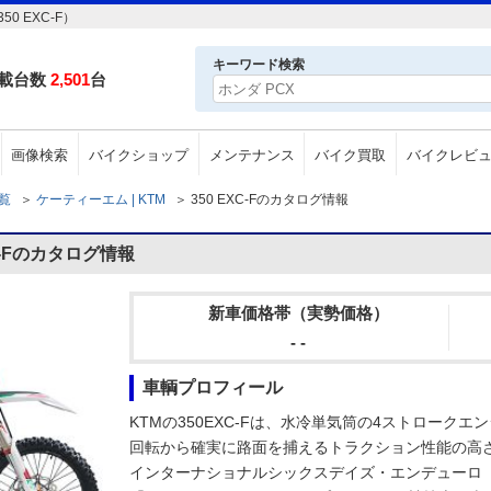
 EXC-F）
キーワード検索
載台数
2,501
台
画像検索
バイクショップ
メンテナンス
バイク買取
バイクレビ
一覧
＞
ケーティーエム | KTM
＞
350 EXC-Fのカタログ情報
C-Fのカタログ情報
新車価格帯（実勢価格）
- -
車輌プロフィール
KTMの350EXC-Fは、水冷単気筒の4ストローク
回転から確実に路面を捕えるトラクション性能の高
インターナショナルシックスデイズ・エンデューロ（I