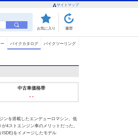
サイトマップ
お気に入り
履歴
ュー
バイクカタログ
バイクツーリング
中古車価格帯
- -
エンジンを搭載したエンデューロマシン。低
さが4ストエンジン車のメリットだった。
SDE)をイメージしたモデル