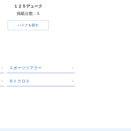
１２５デューク
掲載台数：5
バイクを探す
スポーツツアラー
モトクロス