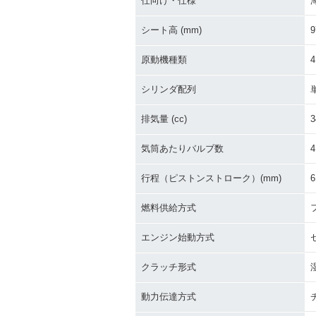
仕向け・仕様
シート高 (mm)
9
原動機種類
シリンダ配列
排気量 (cc)
3
気筒あたりバルブ数
4
行程（ピストンストローク）(mm)
6
燃料供給方式
エンジン始動方式
クラッチ形式
動力伝達方式