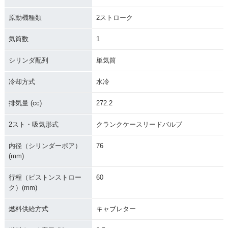
原動機種類
2ストローク
気筒数
1
シリンダ配列
単気筒
冷却方式
水冷
排気量 (cc)
272.2
2スト・吸気形式
クランクケースリードバルブ
内径（シリンダーボア）
76
(mm)
行程（ピストンストロー
60
ク）(mm)
燃料供給方式
キャブレター