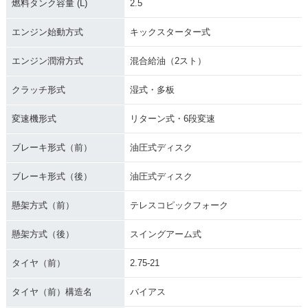
燃料タンク容量 (L)
2.5
エンジン始動方式
キックスターター式
エンジン潤滑方式
混合給油（2スト）
クラッチ形式
湿式・多板
変速機形式
リターン式・6段変速
ブレーキ形式（前）
油圧式ディスク
ブレーキ形式（後）
油圧式ディスク
懸架方式（前）
テレスコピックフォーク
懸架方式（後）
スイングアーム式
タイヤ（前）
2.75-21
タイヤ（前）構造名
バイアス