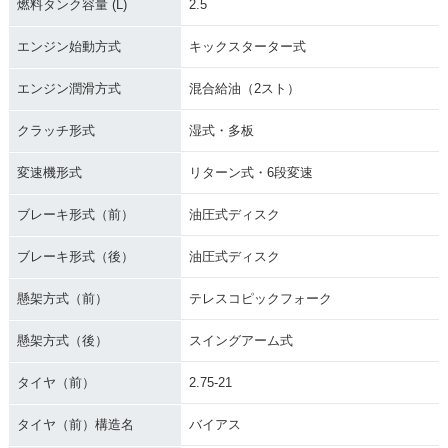
燃料タンク容量 (L)
2.5
エンジン始動方式
キックスターター式
エンジン潤滑方式
混合給油（2スト）
クラッチ形式
湿式・多板
変速機形式
リターン式・6段変速
ブレーキ形式（前）
油圧式ディスク
ブレーキ形式（後）
油圧式ディスク
懸架方式（前）
テレスコピックフォーク
懸架方式（後）
スイングアーム式
タイヤ（前）
2.75-21
タイヤ（前）構造名
バイアス