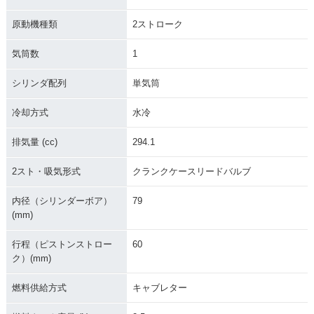
原動機種類
2ストローク
気筒数
1
シリンダ配列
単気筒
冷却方式
水冷
排気量 (cc)
294.1
2スト・吸気形式
クランクケースリードバルブ
内径（シリンダーボア）
79
(mm)
行程（ピストンストロー
60
ク）(mm)
燃料供給方式
キャブレター