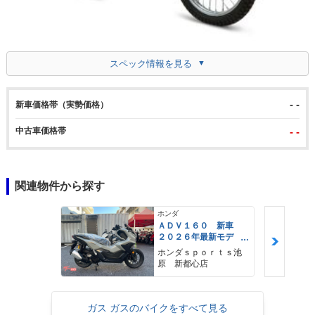
スペック情報を見る
- -
新車価格帯（実勢価格）
中古車価格帯
- -
関連物件から探す
ホンダ
ＡＤＶ１６０ 新車
２０２６年最新モデ
ル パールスモーキー
ホンダｓｐｏｒｔｓ池
グレー スマートキ
原 新都心店
ー ２９Ｌメットイ
ン ＵＳＢ Ｔｙｐｅ
−Ｃ装備
ガス ガスのバイクをすべて見る