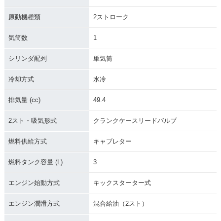
原動機種類
2ストローク
気筒数
1
シリンダ配列
単気筒
冷却方式
水冷
排気量 (cc)
49.4
2スト・吸気形式
クランクケースリードバルブ
燃料供給方式
キャブレター
燃料タンク容量 (L)
3
エンジン始動方式
キックスターター式
エンジン潤滑方式
混合給油（2スト）