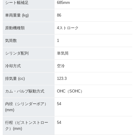
シート幅補足
685mm
車両重量 (kg)
86
原動機種類
4ストローク
気筒数
1
シリンダ配列
単気筒
冷却方式
空冷
排気量 (cc)
123.3
カム・バルブ駆動方式
OHC（SOHC）
内径（シリンダーボア）
54
(mm)
行程（ピストンストロー
54
ク）(mm)