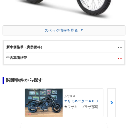
スペック情報を見る
- -
新車価格帯（実勢価格）
中古車価格帯
- -
関連物件から探す
カワサキ
エリミネーター４００
カワサキ プラザ那覇