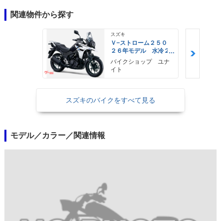
関連物件から探す
スズキ
Ｖ−ストローム２５０
２６年モデル 水冷２
気筒エンジン ＬＥＤ
バイクショップ ユナ
ヘッドライト標準装備
イト
スズキのバイクをすべて見る
モデル／カラー／関連情報