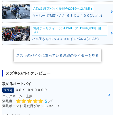
A&W名護店バイク撮影会(2019年12月8日)
うっちーばるぼささん:ＧＳＸ１４００(スズキ)
沖縄チャリティーランFINAL（2019年6月30日開
催）
パル子さん:ＧＳＸ４００インパルス(スズキ)
スズキのバイクに乗っている沖縄のライダーを見る
スズキのバイクレビュー
攻めるオートバイ
ＧＳＸ−Ｒ１０００Ｒ
スズキ
ニックネーム：上原
5
満足度：
／5
満足ポイント:見た目がかっこいい！！