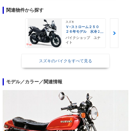
関連物件から探す
スズキ
Ｖ−ストローム２５０
２６年モデル 水冷２
気筒エンジン ＬＥＤ
バイクショップ ユナ
ヘッドライト標準装備
イト
スズキのバイクをすべて見る
モデル／カラー／関連情報