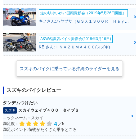
道の駅ゆいゆい国頭撮影会（2019年5月26日開催）
キノさん:ハヤブサ（ＧＳＸ１３００Ｒ Ｈａｙａｂｕｓａ）(スズキ)
A&W名護店バイク撮影会(2019年3月16日)
KEIさん:ＩＮＡＺＵＭＡ４００(スズキ)
スズキのバイクに乗っている沖縄のライダーを見る
スズキのバイクレビュー
タンデムつけたい
スカイウェイブ４００ タイプＳ
スズキ
ニックネーム：スカイ
4
満足度：
／5
満足ポイント:荷物がたくさん乗るところ