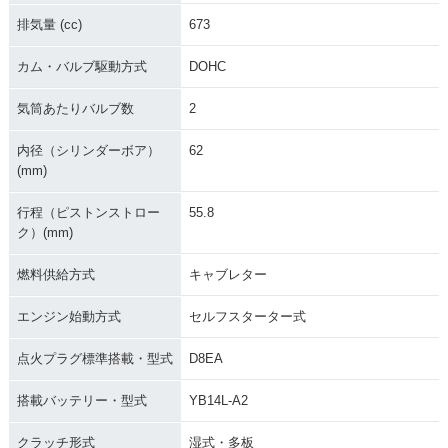
排気量 (cc)
673
カム・バルブ駆動方式
DOHC
気筒あたりバルブ数
2
内径（シリンダーボア）
62
(mm)
行程（ピストンストロー
55.8
ク）(mm)
燃料供給方式
キャブレター
エンジン始動方式
セルフスターター式
点火プラグ標準搭載・型式
D8EA
搭載バッテリー・型式
YB14L-A2
クラッチ形式
湿式・多板