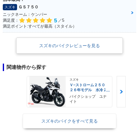
ＧＳ７５０
スズキ
ニックネーム：ケンパー
5
満足度：
／5
満足ポイント:すべてが最高（スタイル）
スズキのバイクレビューを見る
関連物件から探す
スズキ
Ｖ−ストローム２５０
２６年モデル 水冷２
気筒エンジン ＬＥＤ
バイクショップ ユナ
ヘッドライト標準装備
イト
スズキのバイクをすべて見る