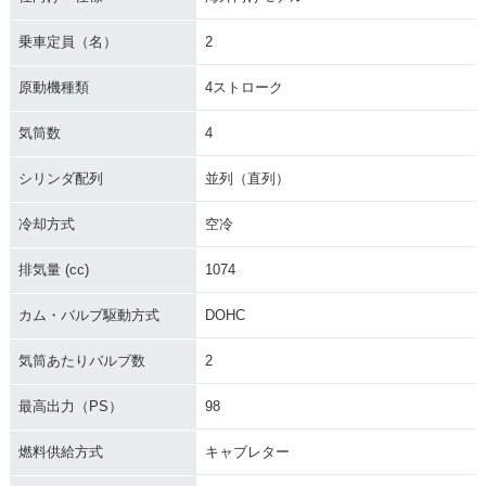
乗車定員（名）
2
原動機種類
4ストローク
気筒数
4
シリンダ配列
並列（直列）
冷却方式
空冷
排気量 (cc)
1074
カム・バルブ駆動方式
DOHC
気筒あたりバルブ数
2
最高出力（PS）
98
燃料供給方式
キャブレター