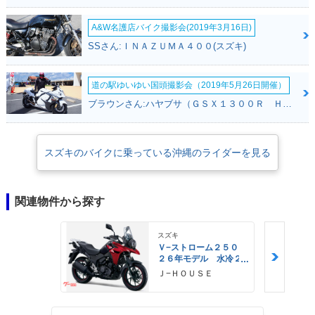
A&W名護店バイク撮影会(2019年3月16日)
SSさん:ＩＮＡＺＵＭＡ４００(スズキ)
道の駅ゆいゆい国頭撮影会（2019年5月26日開催）
ブラウンさん:ハヤブサ（ＧＳＸ１３００Ｒ Ｈａｙａｂｕｓａ）(スズキ)
スズキのバイクに乗っている沖縄のライダーを見る
関連物件から探す
スズキ
Ｖ−ストローム２５０
２６年モデル 水冷２
気筒エンジン ＬＥＤ
Ｊ−ＨＯＵＳＥ
ヘッドライト標準装備