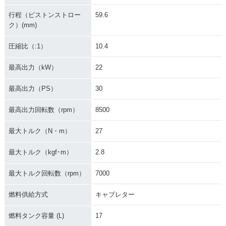
行程（ピストンストロー
59.6
ク）(mm)
圧縮比（:1）
10.4
最高出力（kW）
22
最高出力（PS）
30
最高出力回転数（rpm）
8500
最大トルク（N・m）
27
最大トルク（kgf･m）
2.8
最大トルク回転数（rpm）
7000
燃料供給方式
キャブレター
燃料タンク容量 (L)
17