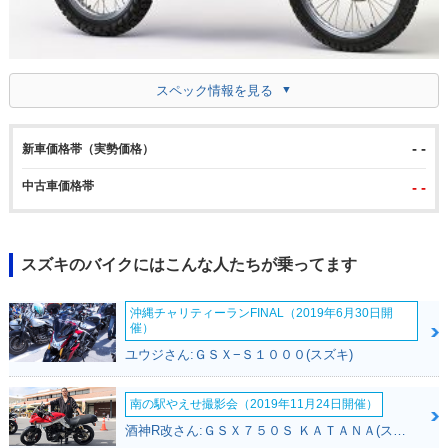
スペック情報を見る
- -
新車価格帯（実勢価格）
中古車価格帯
- -
スズキのバイクにはこんな人たちが乗ってます
沖縄チャリティーランFINAL（2019年6月30日開
催）
ユウジさん:ＧＳＸ−Ｓ１０００(スズキ)
南の駅やえせ撮影会（2019年11月24日開催）
酒神R改さん:ＧＳＸ７５０Ｓ ＫＡＴＡＮＡ(スズキ)