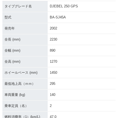
0 GPS
0 GPS
0 GPS
タイプグレード名
DJEBEL 250 GPS
型式
BA-SJ45A
発売年
2002
全長 (mm)
2230
全幅 (mm)
890
全高 (mm)
1270
ホイールベース (mm)
1450
最低地上高（ｍｍ）
295
車両重量 (kg)
140
乗車定員（名）
2
燃料消費率（1）(km/L)
47.0