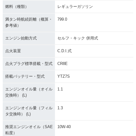
燃料（種類）
レギュラーガソリン
満タン時航続距離（概算・
799.0
参考値）
エンジン始動方式
セルフ・キック 併用式
点火装置
C.D.I.式
点火プラグ標準搭載・型式
CR8E
搭載バッテリー・型式
YTZ7S
エンジンオイル量（オイル
1.1
交換時） (L)
エンジンオイル量（フィル
1.3
タ交換時） (L)
推奨エンジンオイル（SAE
10W-40
粘度）