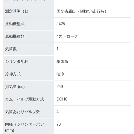
測定基準（1）
国交省届出（60km/h走行時）
原動機型式
J425
原動機種類
4ストローク
気筒数
1
シリンダ配列
単気筒
冷却方式
油冷
排気量 (cc)
249
カム・バルブ駆動方式
DOHC
気筒あたりバルブ数
4
内径（シリンダーボア）
73
(mm)