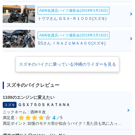
A&W名護店バイク撮影会(2019年3月16日)
トウマさん:ＧＳＸ−Ｒ１０００(スズキ)
A&W名護店バイク撮影会(2019年3月16日)
SSさん:ＩＮＡＺＵＭＡ４００(スズキ)
スズキのバイクに乗っている沖縄のライダーを見る
スズキのバイクレビュー
1100のエンジンに変えたい
ＧＳＸ７５０Ｓ ＫＡＴＡＮＡ
スズキ
ニックネーム：酒神Ｒ改
4
満足度：
／5
満足ポイント:自慢のモナカ管が似合うバイク！見た目も気に入っています！