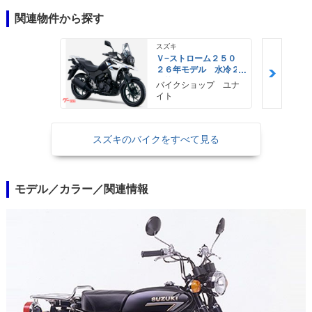
関連物件から探す
スズキ
Ｖ−ストローム２５０
２６年モデル 水冷２
気筒エンジン ＬＥＤ
バイクショップ ユナ
ヘッドライト標準装備
イト
スズキのバイクをすべて見る
モデル／カラー／関連情報