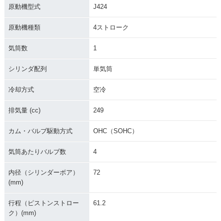
原動機型式
J424
原動機種類
4ストローク
気筒数
1
シリンダ配列
単気筒
冷却方式
空冷
排気量 (cc)
249
カム・バルブ駆動方式
OHC（SOHC）
気筒あたりバルブ数
4
内径（シリンダーボア）
72
(mm)
行程（ピストンストロー
61.2
ク）(mm)