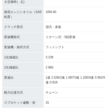
タ交換時） (L)
推奨エンジンオイル（SAE
10W-40
粘度）
クラッチ形式
湿式・多板
変速機形式
リターン式・5段変速
変速機・操作方式
フットシフト
1次減速比
3.238
2次減速比
2.866
変速比
1速 2.636/2速 1.687/3速 1.200/4速 0.952/5
速 0.818
動力伝達方式
チェーン
スプロケット歯数・前
15