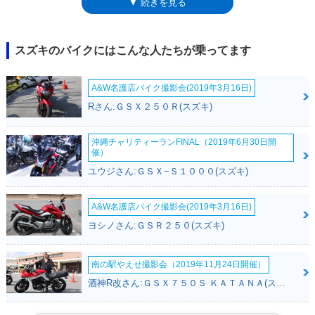
▼ 続きを見る
ボルティー用4バルブエンジンだったのは同じ。そのため、2004年4月に
ST250用の2バルブエンジンに換装されたことや（エンジンからのエキパ
イが2本から1本になった）、08年9月にフューエルインジェクション化さ
れたのも同じタイミングだった。ビッグボーイだけのトピックとしては、
スズキのバイクにはこんな人たちが乗ってます
09年12月に「10周年記念モデル」が設定されたこと。「グラストラッカ
ーの発売から10年」を記念したのに、なぜビッグボーイだけだったのか疑
A&W名護店バイク撮影会(2019年3月16日)
問だったが、この頃には、すでに「シンプルなバイク＝グラストラッカ
ー」「レトロレーサー風＝ビッグボーイ」というカラーリングイメージが
Rさん:ＧＳＸ２５０Ｒ(スズキ)
はっきりしていたことが影響したと思われた。その後はカラーチェンジの
みを重ね、2014年の変更を最後に、平成28年排出ガス規制をクリアせ
沖縄チャリティーランFINAL（2019年6月30日開
ず、モデルヒストリーを終えた。
催）
ユウジさん:ＧＳＸ−Ｓ１０００(スズキ)
A&W名護店バイク撮影会(2019年3月16日)
ヨシノさん:ＧＳＲ２５０(スズキ)
南の駅やえせ撮影会（2019年11月24日開催）
酒神R改さん:ＧＳＸ７５０Ｓ ＫＡＴＡＮＡ(スズキ)