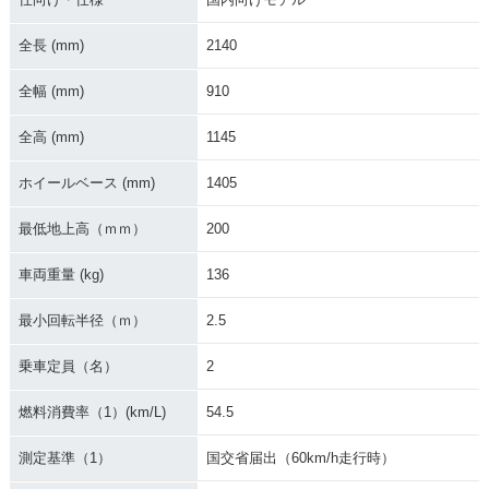
2003年 Grasstrack
2001年 Grasstrack
2001年 Grasstrack
er BIGBOY
er BIGBOY
er BIGBOY・新登場
全長 (mm)
2140
全幅 (mm)
910
全高 (mm)
1145
ホイールベース (mm)
1405
最低地上高（ｍｍ）
200
車両重量 (kg)
136
最小回転半径（ｍ）
2.5
乗車定員（名）
2
燃料消費率（1）(km/L)
54.5
測定基準（1）
国交省届出（60km/h走行時）