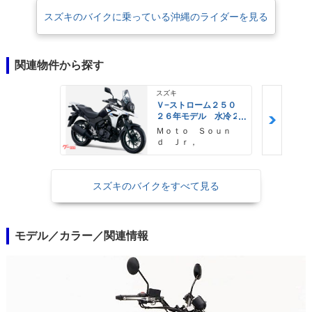
スズキのバイクに乗っている沖縄のライダーを見る
関連物件から探す
スズキ
Ｖ−ストローム２５０
２６年モデル 水冷２
気筒エンジン ＬＥＤ
Ｍｏｔｏ Ｓｏｕｎ
ヘッドライト標準装備
ｄ Ｊｒ，
スズキのバイクをすべて見る
モデル／カラー／関連情報