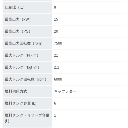
圧縮比（:1）
9
最高出力（kW）
15
最高出力（PS）
20
最高出力回転数（rpm）
7500
最大トルク（N・m）
21
最大トルク（kgf･m）
2.1
最大トルク回転数（rpm）
6000
燃料供給方式
キャブレター
燃料タンク容量 (L)
6
燃料タンク・リザーブ容量
1
(L)