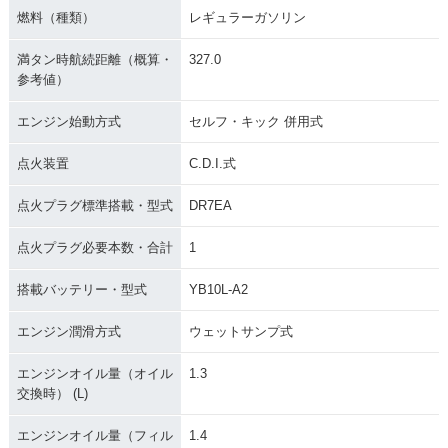
燃料（種類）
レギュラーガソリン
満タン時航続距離（概算・
327.0
参考値）
エンジン始動方式
セルフ・キック 併用式
点火装置
C.D.I.式
点火プラグ標準搭載・型式
DR7EA
点火プラグ必要本数・合計
1
搭載バッテリー・型式
YB10L-A2
エンジン潤滑方式
ウェットサンプ式
エンジンオイル量（オイル
1.3
交換時） (L)
エンジンオイル量（フィル
1.4