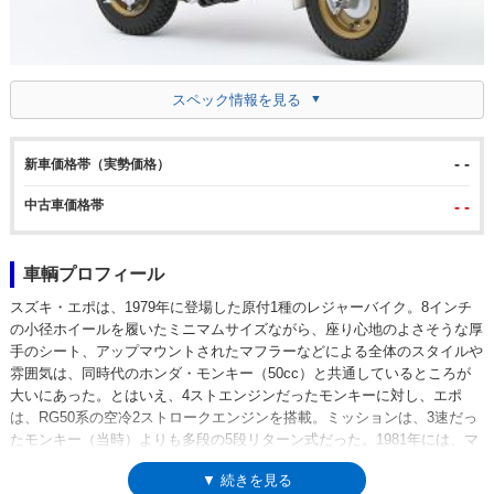
スペック情報を見る
- -
新車価格帯（実勢価格）
中古車価格帯
- -
車輌プロフィール
スズキ・エポは、1979年に登場した原付1種のレジャーバイク。8インチ
の小径ホイールを履いたミニマムサイズながら、座り心地のよさそうな厚
手のシート、アップマウントされたマフラーなどによる全体のスタイルや
雰囲気は、同時代のホンダ・モンキー（50cc）と共通しているところが
大いにあった。とはいえ、4ストエンジンだったモンキーに対し、エポ
は、RG50系の空冷2ストロークエンジンを搭載。ミッションは、3速だっ
たモンキー（当時）よりも多段の5段リターン式だった。1981年には、マ
ットブラックの車体にゴールドホイールの「LTD」が設定された。この
▼ 続きを見る
LTDモデルには、ヘッドライトガードや小型のタコメーターも装備され