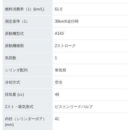
燃料消費率（1）(km/L)
61.0
測定基準（1）
30km/h走行時
原動機型式
A143
原動機種類
2ストローク
気筒数
1
シリンダ配列
単気筒
冷却方式
空冷
排気量 (cc)
49
2スト・吸気形式
ピストンリードバルブ
内径（シリンダーボア）
41
(mm)