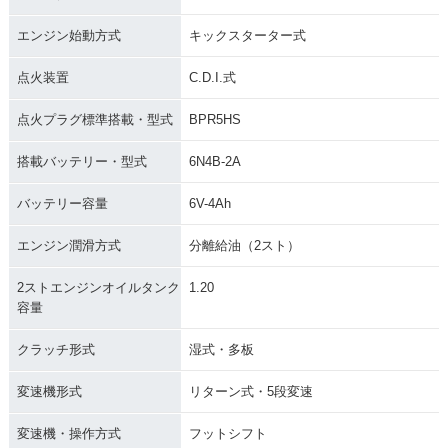
エンジン始動方式
キックスターター式
点火装置
C.D.I.式
点火プラグ標準搭載・型式
BPR5HS
搭載バッテリー・型式
6N4B-2A
バッテリー容量
6V-4Ah
エンジン潤滑方式
分離給油（2スト）
2ストエンジンオイルタンク
1.20
容量
クラッチ形式
湿式・多板
変速機形式
リターン式・5段変速
変速機・操作方式
フットシフト