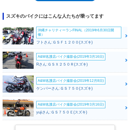
た。このあとしばらくして、エポはスズキの新車ラインナップから外れた
が、1993年3月になって、「PV50」として復刻生産された。1995年に
は、スズキの75周年を記念したクロームメッキタンクのモデルも設定され
スズキのバイクにはこんな人たちが乗ってます
た。この年は、織物機械の鈴木式織機株式会社が法人として設立された
1920年（大正9年）から75年だった。なお、「エポ」というモデル名は
沖縄チャリティーランFINAL（2019年6月30日開
「エポックメーキング」から。エポック（epoch）＝画期的な新時代をひ
催）
らくモデルと期待されてのことだった。
フトさん:ＧＳＦ１２００(スズキ)
A&W名護店バイク撮影会(2019年3月16日)
Rさん:ＧＳＸ２５０Ｒ(スズキ)
A&W名護店バイク撮影会(2019年12月8日)
ケンパーさん:ＧＳ７５０(スズキ)
A&W名護店バイク撮影会(2019年3月16日)
yujiさん:ＧＳ７５０Ｅ(スズキ)