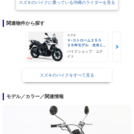
スズキのバイクに乗っている沖縄のライダーを見る
関連物件から探す
スズキ
Ｖ−ストローム２５０
２６年モデル 水冷２
気筒エンジン ＬＥＤ
バイクショップ ユナ
ヘッドライト標準装備
イト
スズキのバイクをすべて見る
モデル／カラー／関連情報