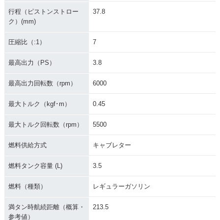
行程（ピストンストロー
37.8
ク）(mm)
圧縮比（:1）
7
最高出力（PS）
3.8
最高出力回転数（rpm）
6000
最大トルク（kgf･m）
0.45
最大トルク回転数（rpm）
5500
燃料供給方式
キャブレター
燃料タンク容量 (L)
3.5
燃料（種類）
レギュラーガソリン
満タン時航続距離（概算・
213.5
参考値）