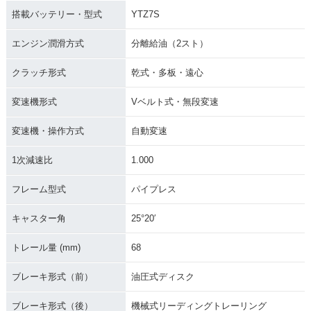
搭載バッテリー・型式
YTZ7S
エンジン潤滑方式
分離給油（2スト）
クラッチ形式
乾式・多板・遠心
変速機形式
Vベルト式・無段変速
変速機・操作方式
自動変速
1次減速比
1.000
フレーム型式
パイプレス
キャスター角
25°20′
トレール量 (mm)
68
ブレーキ形式（前）
油圧式ディスク
ブレーキ形式（後）
機械式リーディングトレーリング