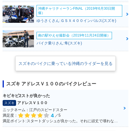
沖縄チャリティーランFINAL（2019年6月30日開
催）
ゆうさくさん:ＧＳＸ４００インパルス(スズキ)
南の駅やえせ撮影会（2019年11月24日開催）
バイク乗りさん:隼(スズキ)
スズキのバイクに乗っている沖縄のライダーを見る
スズキ アドレスＶ１００のバイクレビュー
キビキビ2ストが良かった
アドレスＶ１００
スズキ
ニックネーム：江戸のスピードスター
4
満足度：
／5
満足ポイント:スタートダッシュが良かった。それに頑丈で壊れない。燃費はそこそこ。あと、足元もフラットで、リアにはボックスを付ければ、相当量を運べます。シート下は、フルフェイスがしっかりと格納できました。あとはフロントの内側収納もたっぷりサイズで、500のペットボトルも入ります。企画でやった、V100 ツーリングは今でも思い出になってます。そんな便利な一台です。