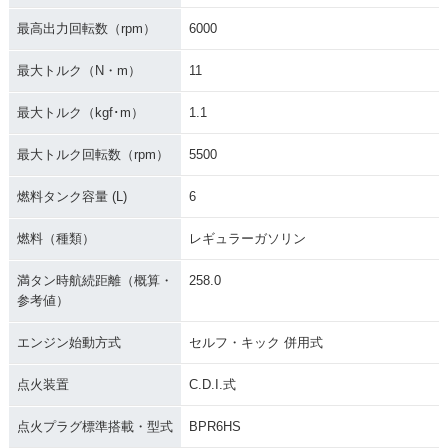
最高出力回転数（rpm）
6000
最大トルク（N・m）
11
最大トルク（kgf･m）
1.1
最大トルク回転数（rpm）
5500
燃料タンク容量 (L)
6
燃料（種類）
レギュラーガソリン
満タン時航続距離（概算・
258.0
参考値）
エンジン始動方式
セルフ・キック 併用式
点火装置
C.D.I.式
点火プラグ標準搭載・型式
BPR6HS