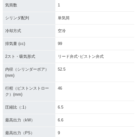
気筒数
1
シリンダ配列
単気筒
冷却方式
空冷
排気量 (cc)
99
2スト・吸気形式
リード弁式･ピストン弁式
内径（シリンダーボア）
52.5
(mm)
行程（ピストンストロー
46
ク）(mm)
圧縮比（:1）
6.5
最高出力（kW）
6.6
最高出力（PS）
9