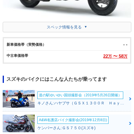
スペック情報を見る
- -
新車価格帯（実勢価格）
中古車価格帯
22
〜 58
万
万
スズキのバイクにはこんな人たちが乗ってます
道の駅ゆいゆい国頭撮影会（2019年5月26日開催）
キノさん:ハヤブサ（ＧＳＸ１３００Ｒ Ｈａｙａｂｕｓａ）(スズキ)
A&W名護店バイク撮影会(2019年12月8日)
ケンパーさん:ＧＳ７５０(スズキ)