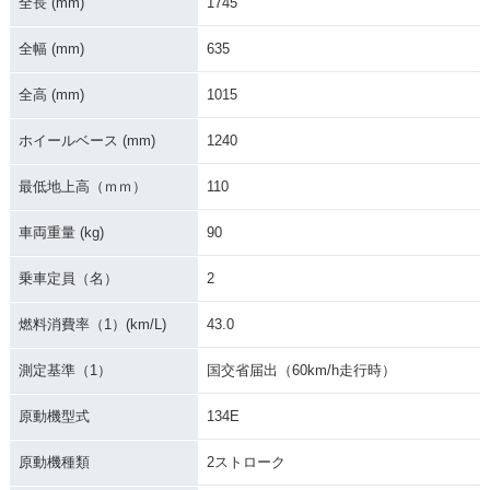
全長 (mm)
1745
2000年 ADDRESS
1999年 ADDRESS
1997年 ADDRESS
V100 80周年記念モ
V100
V100
デル
全幅 (mm)
635
全高 (mm)
1015
ホイールベース (mm)
1240
最低地上高（ｍｍ）
110
1996年 ADDRESS
1995年 ADDRESS
1991年 ADDRESS
V100
V100
V100
車両重量 (kg)
90
乗車定員（名）
2
燃料消費率（1）(km/L)
43.0
測定基準（1）
国交省届出（60km/h走行時）
ADDRESS V100
原動機型式
134E
原動機種類
2ストローク