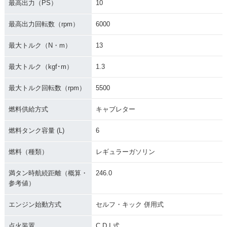
最高出力（PS）
10
最高出力回転数（rpm）
6000
最大トルク（N・m）
13
最大トルク（kgf･m）
1.3
最大トルク回転数（rpm）
5500
燃料供給方式
キャブレター
燃料タンク容量 (L)
6
燃料（種類）
レギュラーガソリン
満タン時航続距離（概算・
246.0
参考値）
エンジン始動方式
セルフ・キック 併用式
点火装置
C.D.I.式