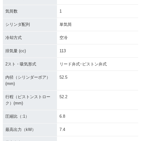
気筒数
1
シリンダ配列
単気筒
冷却方式
空冷
排気量 (cc)
113
2スト・吸気形式
リード弁式･ピストン弁式
内径（シリンダーボア）
52.5
(mm)
行程（ピストンストロー
52.2
ク）(mm)
圧縮比（:1）
6.8
最高出力（kW）
7.4