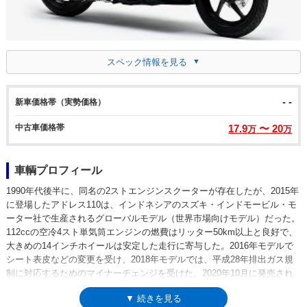
スペック情報を見る
- -
新車価格帯（実勢価格）
中古車価格帯
17.9
〜 20
万
万
車輌プロフィール
1990年代後半に、同名の2ストエンジンスクーターが存在したが、2015年
に登場したアドレス110は、インドネシアのスズキ・インドモービル・モ
ーター社で生産されるグローバルモデル（世界市場向けモデル）だった。
112ccの空冷4スト単気筒エンジンの燃費はリッター50km以上と良好で、
大きめの14インチホイールは安定した走行に寄与した。2016年モデルで
シート表皮などの変更を受け、2018年モデルでは、平成28年排出ガス規
制に対応するためのマイナーチェンジを受けた。2020年10月に発売され
た2021年モデルからは、前後連動式ブレーキ（コンバインドブレーキ）
▼ 続きを見る
を装備した。