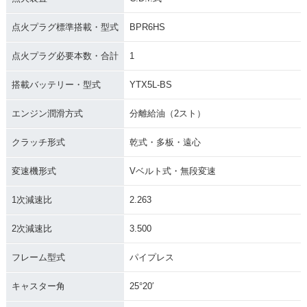
点火プラグ標準搭載・型式
BPR6HS
点火プラグ必要本数・合計
1
搭載バッテリー・型式
YTX5L-BS
エンジン潤滑方式
分離給油（2スト）
クラッチ形式
乾式・多板・遠心
変速機形式
Vベルト式・無段変速
1次減速比
2.263
2次減速比
3.500
フレーム型式
パイプレス
キャスター角
25°20′