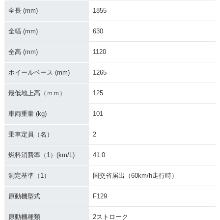
2015年 ADDRESS
2003年 ADDRESS
2000年 ADDRESS
110・新登場
110
110
全長 (mm)
1855
全幅 (mm)
630
全高 (mm)
1120
ホイールベース (mm)
1265
1999年 ADDRESS
1998年 ADDRESS
110
110
最低地上高（ｍｍ）
125
車両重量 (kg)
101
乗車定員（名）
2
燃料消費率（1）(km/L)
41.0
測定基準（1）
国交省届出（60km/h走行時）
原動機型式
F129
原動機種類
2ストローク