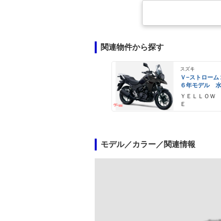
関連物件から探す
スズキ
Ｖ−ストローム
６年モデル 
エンジン Ｌ
ＹＥＬＬＯＷ
ライト標準装
Ｅ
モデル／カラー／関連情報