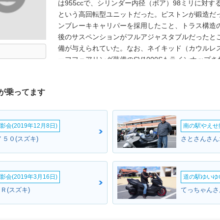
は955ccで、シリンダー内径（ボア）98ミリに対
という高回転型ユニットだった。ピストンが鍛造だった
ンブレーキキャリパーを採用したこと、トラス構造
後のサスペンションがフルアジャスタブルだったと
備が与えられていた。なお、ネイキッド（カウルレス
ーフフェアリング装備のSV1000Sもラインナップさ
ウントされたバーハンドル、マルチリフレクター式
いた。
が乗ってます
会(2019年12月8日)
南の駅やえせ撮
５０(スズキ)
会(2019年3月16日)
道の駅ゆいゆ
Ｒ(スズキ)
てっちゃんさ