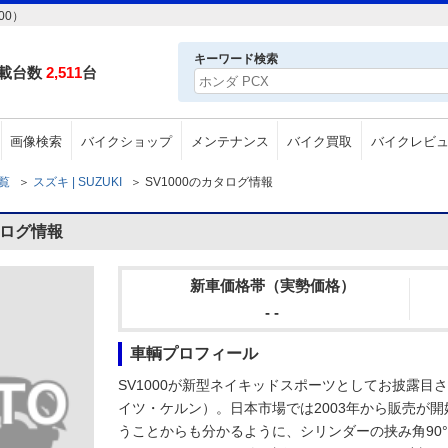
00）
キーワード検索
載台数
2,511
台
画像検索
バイクショップ
メンテナンス
バイク買取
バイクレビ
一覧
＞
スズキ | SUZUKI
＞
SV1000のカタログ情報
タログ情報
新車価格帯（実勢価格）
- -
車輌プロフィール
SV1000が新型ネイキッドスポーツとしてお披露目
イツ・ケルン）。日本市場では2003年から販売が
うことからも分かるように、シリンダーの挟み角90