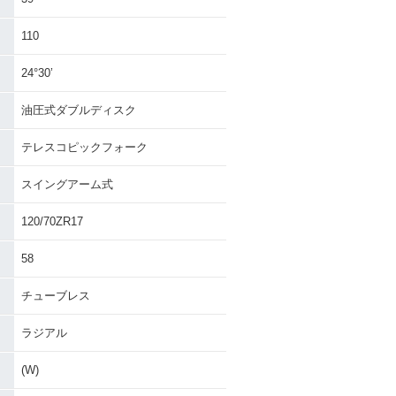
110
24°30’
油圧式ダブルディスク
テレスコピックフォーク
スイングアーム式
120/70ZR17
58
チューブレス
ラジアル
(W)