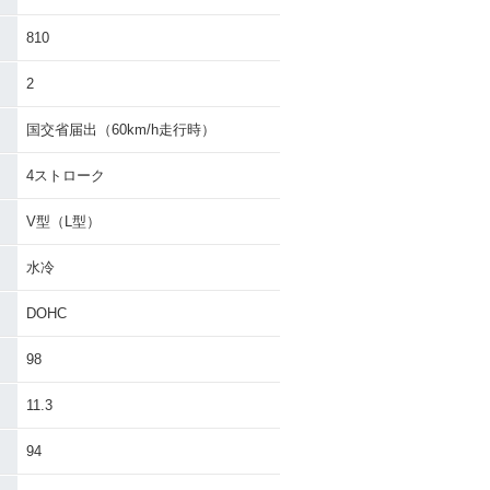
810
2
国交省届出（60km/h走行時）
4ストローク
V型（L型）
水冷
DOHC
98
11.3
94