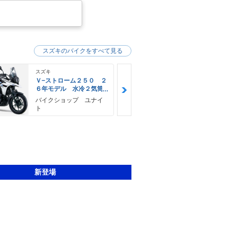
スズキのバイクをすべて見る
スズキ
スズキ
Ｖ−ストローム２５０ ２
Ｖ−ストロー
６年モデル 水冷２気筒
６年モデル 
エンジン ＬＥＤヘッド
エンジン Ｌ
バイクショップ ユナイ
神里自転車店
ライト標準装備
ライト標準装
ト
新登場