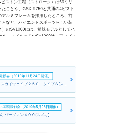
するピストン工程（ストローク）は66ミリ
ことや、GSX-R750と共通の4ピスト
のアルミフレームを採用したところ、前
ころなど、ハイエンドスポーツらしい装
）のSV1000には、姉妹モデルとしてハ
れた。ネイキッドのSV1000は、アップマ
の丸型ヘッドライトユニットを採用して
影会（2019年11月24日開催）
さとさんさん:スカイウェイブ２５０ タイプＳ(スズキ)
い国頭撮影会（2019年5月26日開催）
ん:バーグマン４００(スズキ)