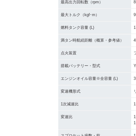
最高出力回転数（rpm）
8
最大トルク（kgf･m）
9
燃料タンク容量 (L)
1
満タン時航続距離（概算・参考値）
4
点火装置
搭載バッテリー・型式
Y
エンジンオイル容量※全容量 (L)
3
変速機形式
1次減速比
1
変速比
1
1
スプロケット歯数・前
1