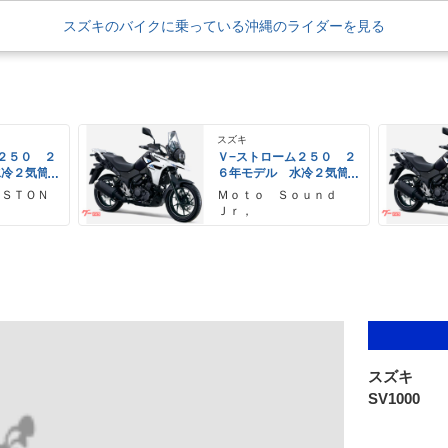
スズキのバイクに乗っている沖縄のライダーを見る
スズキ
２５０ ２
Ｖ−ストローム２５０ ２
水冷２気筒
６年モデル 水冷２気筒
ＥＤヘッド
エンジン ＬＥＤヘッド
 ＳＴＯＮ
Ｍｏｔｏ Ｓｏｕｎｄ
備
ライト標準装備
Ｊｒ，
スズキ
SV1000