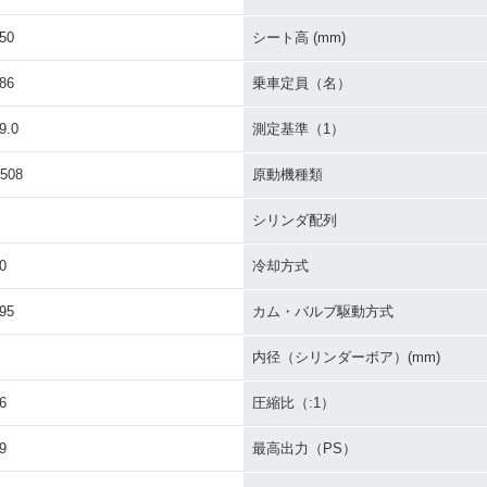
50
シート高 (mm)
86
乗車定員（名）
9.0
測定基準（1）
508
原動機種類
シリンダ配列
0
冷却方式
95
カム・バルブ駆動方式
内径（シリンダーボア）(mm)
6
圧縮比（:1）
9
最高出力（PS）