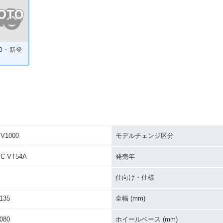
00・新登
V1000
モデルチェンジ区分
C-VT54A
発売年
仕向け・仕様
135
全幅 (mm)
080
ホイールベース (mm)