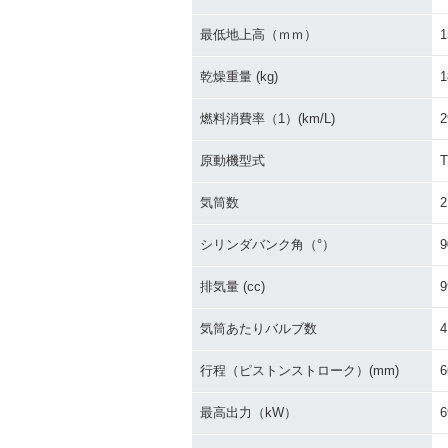
最低地上高（ｍｍ）
1
乾燥重量 (kg)
1
燃料消費率（1）(km/L)
2
原動機型式
T
気筒数
2
シリンダバンク角（°）
9
排気量 (cc)
9
気筒あたりバルブ数
4
行程（ピストンストローク）(mm)
6
最高出力（kW）
6