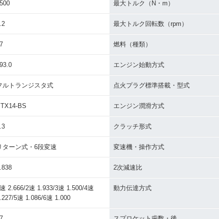
500
最大トルク（N・m）
.2
最大トルク回転数（rpm）
7
燃料（種類）
93.0
エンジン始動方式
フルトランジスタ式
点火プラグ標準搭載・型式
TX14-BS
エンジン潤滑方式
.3
クラッチ形式
リターン式・6段変速
変速機・操作方式
.838
2次減速比
速 2.666/2速 1.933/3速 1.500/4速
動力伝達方式
.227/5速 1.086/6速 1.000
7
スプロケット歯数・後