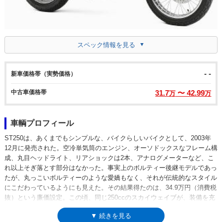
スペック情報を見る
- -
新車価格帯（実勢価格）
中古車価格帯
31.7
〜 42.99
万
万
車輌プロフィール
ST250は、あくまでもシンプルな、バイクらしいバイクとして、2003年
12月に発売された。空冷単気筒のエンジン、オーソドックスなフレーム構
成、丸目ヘッドライト、リアショックは2本、アナログメーターなど、こ
れ以上そぎ落とす部分はなかった。事実上のボルティー後継モデルであっ
たが、丸っこいボルティーのような愛嬌もなく、それが伝統的なスタイル
にこだわっているようにも見えた。その結果得たのは、34.9万円（消費税
抜）という廉価設定。この頃、同じ250ccのスカイウェイブが、装備を充
実させながら軽く50万円台にのっており、その対極にあるようなモデルだ
▼ 続きを見る
った。エンジンは、ボルティーゆずりの空冷単気筒SOHCエンジン。しか