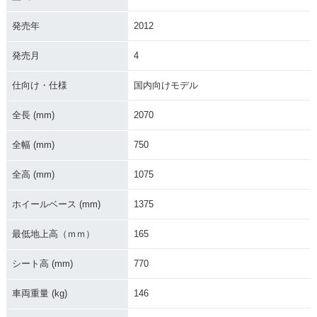
発売年
2012
2007年 ST250 E-Ty
2007年 ST250・カ
2005年 ST250 E-Ty
発売月
4
pe・カラーチェンジ
ラーチェンジ
pe・カラーチェンジ
仕向け・仕様
国内向けモデル
全長 (mm)
2070
全幅 (mm)
750
2005年 ST250・カ
2004年 ST250 E-Ty
2004年 ST250 E-Ty
全高 (mm)
1075
ラーチェンジ
pe Sカスタマイズ・
pe Cカスタマイズ・
特別・限定仕様
特別・限定仕様
ホイールベース (mm)
1375
最低地上高（ｍｍ）
165
シート高 (mm)
770
車両重量 (kg)
146
2004年 ST250 E-Ty
2004年 ST250・新
pe・追加
登場