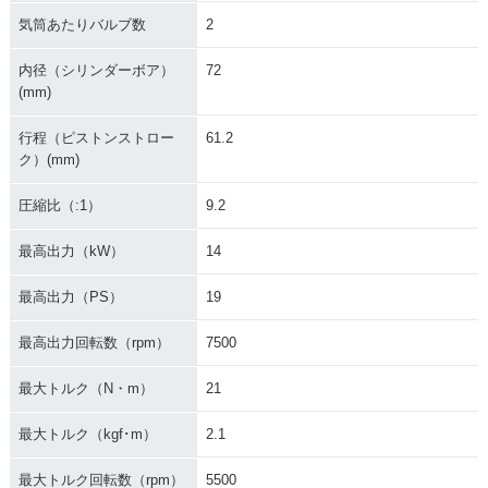
気筒あたりバルブ数
2
内径（シリンダーボア）
72
(mm)
行程（ピストンストロー
61.2
ク）(mm)
圧縮比（:1）
9.2
最高出力（kW）
14
最高出力（PS）
19
最高出力回転数（rpm）
7500
最大トルク（N・m）
21
最大トルク（kgf･m）
2.1
最大トルク回転数（rpm）
5500