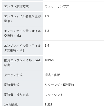
エンジン潤滑方式
ウェットサンプ式
エンジンオイル容量※全容
1.9
量 (L)
エンジンオイル量（オイル
1.3
交換時） (L)
エンジンオイル量（フィル
1.4
タ交換時） (L)
推奨エンジンオイル（SAE
10W-40
粘度）
クラッチ形式
湿式・多板
変速機形式
リターン式・5段変速
変速機・操作方式
フットシフト
1次減速比
3.238