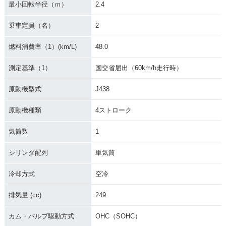
最小回転半径（ｍ）
2.4
乗車定員（名）
2
燃料消費率（1）(km/L)
48.0
測定基準（1）
国交省届出（60km/h走行時）
原動機型式
J438
原動機種類
4ストローク
気筒数
1
シリンダ配列
単気筒
冷却方式
空冷
排気量 (cc)
249
カム・バルブ駆動方式
OHC（SOHC）