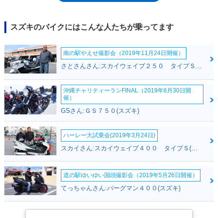
し、ボルティーの4バルブに対し、ST250は2バルブと、退行か？とも感じ
られる変更があったが、これは、中低速域で単気筒らしいトルク特性を得
るためのもの。登場翌月（2004年1月）には、ST250 Eタイプが追加され
スズキのバイクにはこんな人たちが乗ってます
た。Eタイプは、セルフスターターにキック始動も追加した仕様。マフラ
ーなどがメッキ加工されてもいた。以降、セル始動のみのST250とキッ
南の駅やえせ撮影会（2019年11月24日開催）
ク・セル併用のEタイプが併存したが、2008年にフューエルインジェクシ
ョンを装備するモデルチェンジを受けた際に、キックスターターが廃止さ
さとさんさん:スカイウェイブ２５０ タイプＳ(スズキ)
れ、セル始動のみとなり、ST250 Eタイプに一本化された。以降も、シン
プルなバイクというキャラクターを忘れることなく、最後となった2014
沖縄チャリティーランFINAL（2019年6月30日開
年モデルでも、44.9千円という低価格設定が貫かれていた。2017年の排出
催）
ガス規制対応を前にカタログ落ちした。
GSさん:ＧＳ７５０(スズキ)
ハーレー大試乗会(2019年3月24日)
スカイさん:スカイウェイブ４００ タイプＳ(スズキ)
道の駅ゆいゆい国頭撮影会（2019年5月26日開催）
てっちゃんさん:バーグマン４００(スズキ)