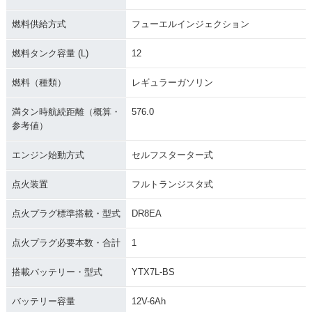
燃料供給方式
フューエルインジェクション
燃料タンク容量 (L)
12
燃料（種類）
レギュラーガソリン
満タン時航続距離（概算・
576.0
参考値）
エンジン始動方式
セルフスターター式
点火装置
フルトランジスタ式
点火プラグ標準搭載・型式
DR8EA
点火プラグ必要本数・合計
1
搭載バッテリー・型式
YTX7L-BS
バッテリー容量
12V-6Ah