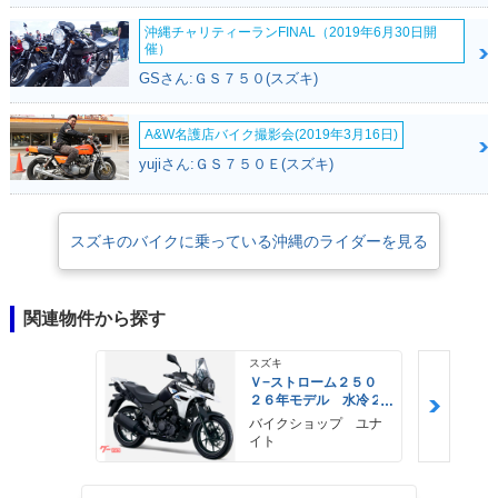
沖縄チャリティーランFINAL（2019年6月30日開
催）
GSさん:ＧＳ７５０(スズキ)
A&W名護店バイク撮影会(2019年3月16日)
yujiさん:ＧＳ７５０Ｅ(スズキ)
スズキのバイクに乗っている沖縄のライダーを見る
関連物件から探す
スズキ
Ｖ−ストローム２５０
２６年モデル 水冷２
気筒エンジン ＬＥＤ
バイクショップ ユナ
ヘッドライト標準装備
イト