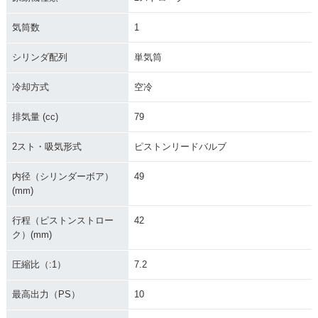
気筒数
1
シリンダ配列
単気筒
冷却方式
空冷
排気量 (cc)
79
2スト・吸気形式
ピストンリードバルブ
内径（シリンダーボア）
49
(mm)
行程（ピストンストロー
42
ク）(mm)
圧縮比（:1）
7.2
最高出力（PS）
10