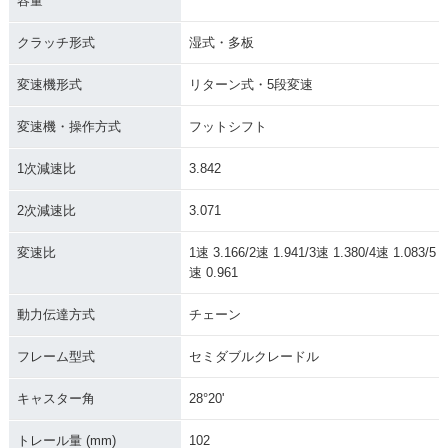
容量
クラッチ形式
湿式・多板
変速機形式
リターン式・5段変速
変速機・操作方式
フットシフト
1次減速比
3.842
2次減速比
3.071
変速比
1速 3.166/2速 1.941/3速 1.380/4速 1.083/5
速 0.961
動力伝達方式
チェーン
フレーム型式
セミダブルクレードル
キャスター角
28°20'
トレール量 (mm)
102