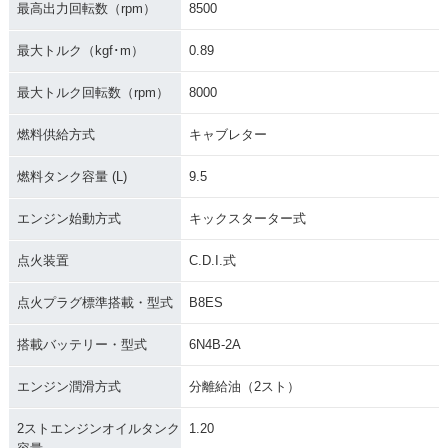
最高出力回転数（rpm）
8500
最大トルク（kgf･m）
0.89
最大トルク回転数（rpm）
8000
燃料供給方式
キャブレター
燃料タンク容量 (L)
9.5
エンジン始動方式
キックスターター式
点火装置
C.D.I.式
点火プラグ標準搭載・型式
B8ES
搭載バッテリー・型式
6N4B-2A
エンジン潤滑方式
分離給油（2スト）
2ストエンジンオイルタンク
1.20