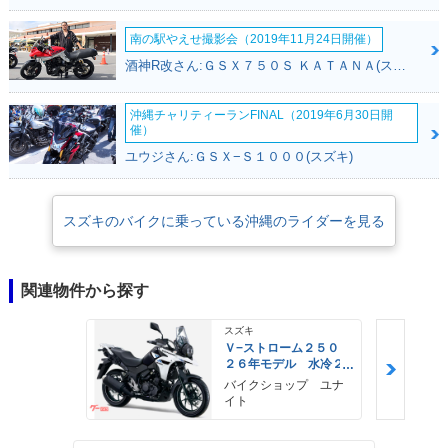
南の駅やえせ撮影会（2019年11月24日開催）
酒神R改さん:ＧＳＸ７５０Ｓ ＫＡＴＡＮＡ(スズキ)
沖縄チャリティーランFINAL（2019年6月30日開
催）
ユウジさん:ＧＳＸ−Ｓ１０００(スズキ)
スズキのバイクに乗っている沖縄のライダーを見る
関連物件から探す
スズキ
Ｖ−ストローム２５０
２６年モデル 水冷２
気筒エンジン ＬＥＤ
バイクショップ ユナ
ヘッドライト標準装備
イト