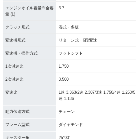
エンジンオイル容量※全容
3.7
量 (L)
クラッチ形式
湿式・多板
変速機形式
リターン式・6段変速
変速機・操作方式
フットシフト
1次減速比
1.750
2次減速比
3.500
変速比
1速 3.363/2速 2.307/3速 1.750/4速 1.250/5
速 1.136
動力伝達方式
チェーン
フレーム型式
ダイヤモンド
キャスター角
25°00′