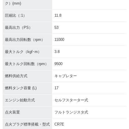
ク）(mm)
圧縮比（:1）
11.8
最高出力（PS）
53
最高出力回転数（rpm）
11000
最大トルク（kgf･m）
3.8
最大トルク回転数（rpm）
9500
燃料供給方式
キャブレター
燃料タンク容量 (L)
17
エンジン始動方式
セルフスターター式
点火装置
フルトランジスタ式
点火プラグ標準搭載・型式
CR7E