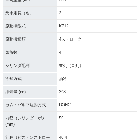
乗車定員（名）
2
原動機型式
K712
原動機種類
4ストローク
気筒数
4
シリンダ配列
並列（直列）
冷却方式
油冷
排気量 (cc)
398
カム・バルブ駆動方式
DOHC
内径（シリンダーボア）
56
(mm)
行程（ピストンストロー
40.4