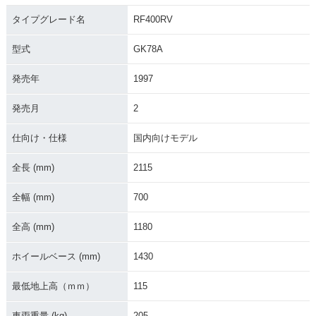
タイプグレード名
RF400RV
型式
GK78A
発売年
1997
発売月
2
仕向け・仕様
国内向けモデル
全長 (mm)
2115
全幅 (mm)
700
全高 (mm)
1180
ホイールベース (mm)
1430
最低地上高（ｍｍ）
115
車両重量 (kg)
205