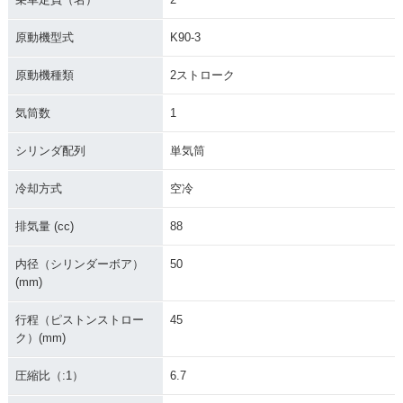
原動機型式
K90-3
原動機種類
2ストローク
気筒数
1
シリンダ配列
単気筒
冷却方式
空冷
排気量 (cc)
88
内径（シリンダーボア）
50
(mm)
行程（ピストンストロー
45
ク）(mm)
圧縮比（:1）
6.7