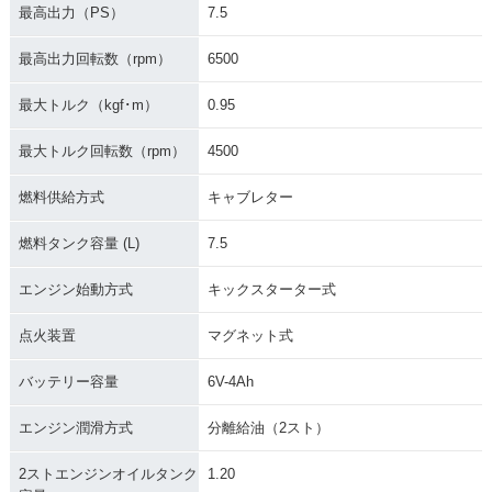
最高出力（PS）
7.5
最高出力回転数（rpm）
6500
最大トルク（kgf･m）
0.95
最大トルク回転数（rpm）
4500
燃料供給方式
キャブレター
燃料タンク容量 (L)
7.5
エンジン始動方式
キックスターター式
点火装置
マグネット式
バッテリー容量
6V-4Ah
エンジン潤滑方式
分離給油（2スト）
2ストエンジンオイルタンク
1.20