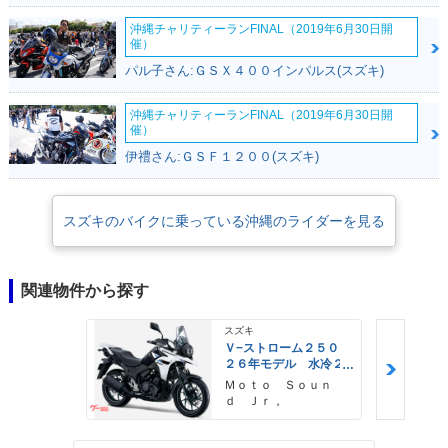
沖縄チャリティーランFINAL（2019年6月30日開
催）
パル子さん:ＧＳＸ４００インパルス(スズキ)
沖縄チャリティーランFINAL（2019年6月30日開
催）
伊禮さん:ＧＳＦ１２００(スズキ)
スズキのバイクに乗っている沖縄のライダーを見る
関連物件から探す
スズキ
Ｖ−ストローム２５０
２６年モデル 水冷２
気筒エンジン ＬＥＤ
Ｍｏｔｏ Ｓｏｕｎ
ヘッドライト標準装備
ｄ Ｊｒ，