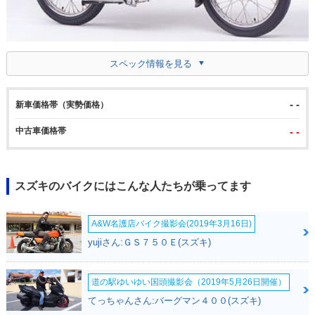
スペック情報を見る
- -
新車価格帯（実勢価格）
中古車価格帯
- -
スズキのバイクにはこんな人たちが乗ってます
A&W名護店バイク撮影会(2019年3月16日)
yujiさん:ＧＳ７５０Ｅ(スズキ)
道の駅ゆいゆい国頭撮影会（2019年5月26日開催）
てっちゃんさん:バーグマン４００(スズキ)