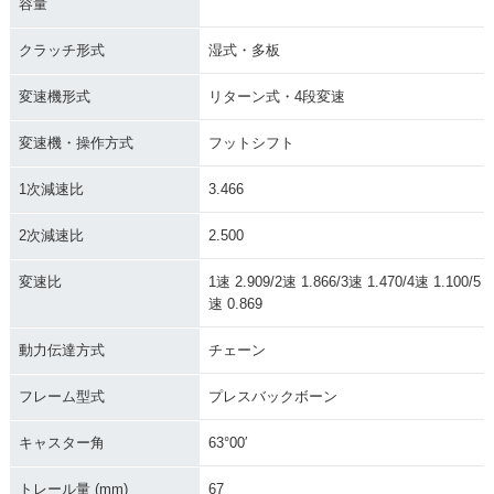
容量
クラッチ形式
湿式・多板
変速機形式
リターン式・4段変速
変速機・操作方式
フットシフト
1次減速比
3.466
2次減速比
2.500
変速比
1速 2.909/2速 1.866/3速 1.470/4速 1.100/5
速 0.869
動力伝達方式
チェーン
フレーム型式
プレスバックボーン
キャスター角
63°00′
トレール量 (mm)
67