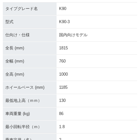
タイプグレード名
K90
型式
K90-3
仕向け・仕様
国内向けモデル
1968年 K90
1967年 K90
全長 (mm)
1815
全幅 (mm)
760
全高 (mm)
1000
ホイールベース (mm)
1185
最低地上高（ｍｍ）
130
車両重量 (kg)
86
最小回転半径（ｍ）
1.8
乗車定員（名）
2