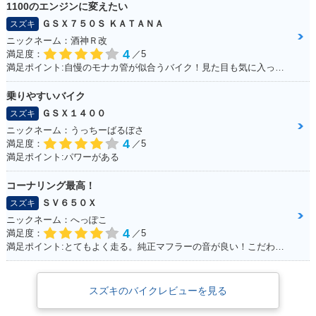
1100のエンジンに変えたい
ＧＳＸ７５０Ｓ ＫＡＴＡＮＡ
スズキ
ニックネーム：酒神Ｒ改
4
満足度：
／5
満足ポイント:自慢のモナカ管が似合うバイク！見た目も気に入っています！
乗りやすいバイク
ＧＳＸ１４００
スズキ
ニックネーム：うっちーばるぼさ
4
満足度：
／5
満足ポイント:パワーがある
コーナリング最高！
ＳＶ６５０Ｘ
スズキ
ニックネーム：へっぽこ
4
満足度：
／5
満足ポイント:とてもよく走る。純正マフラーの音が良い！こだわりはへっぽこステッカー！
スズキのバイクレビューを見る