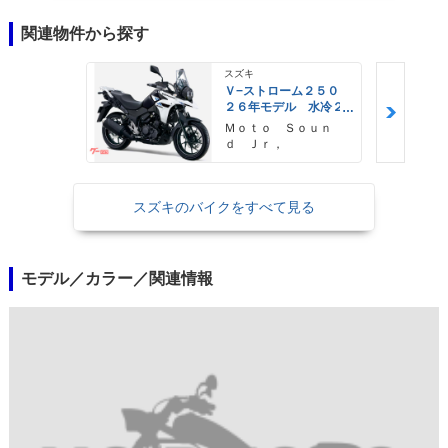
関連物件から探す
スズキ
Ｖ−ストローム２５０
２６年モデル 水冷２
気筒エンジン ＬＥＤ
Ｍｏｔｏ Ｓｏｕｎ
ヘッドライト標準装備
ｄ Ｊｒ，
スズキのバイクをすべて見る
モデル／カラー／関連情報