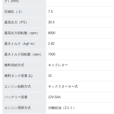
ク）(mm)
圧縮比（:1）
7.5
最高出力（PS）
30.5
最高出力回転数（rpm）
8000
最大トルク（kgf･m）
2.82
最大トルク回転数（rpm）
7000
燃料供給方式
キャブレター
燃料タンク容量 (L)
15
エンジン始動方式
キックスターター式
バッテリー容量
12V-5Ah
エンジン潤滑方式
分離給油（2スト）