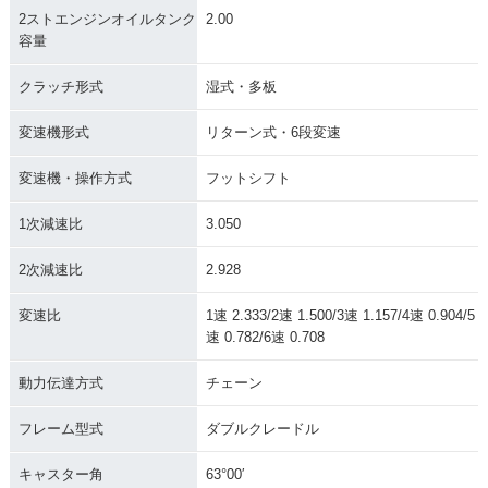
2ストエンジンオイルタンク
2.00
容量
クラッチ形式
湿式・多板
変速機形式
リターン式・6段変速
変速機・操作方式
フットシフト
1次減速比
3.050
2次減速比
2.928
変速比
1速 2.333/2速 1.500/3速 1.157/4速 0.904/5
速 0.782/6速 0.708
動力伝達方式
チェーン
フレーム型式
ダブルクレードル
キャスター角
63°00′