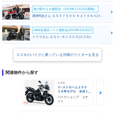
南の駅やえせ撮影会（2019年11月24日開催）
酒神R改さん:ＧＳＸ７５０Ｓ ＫＡＴＡＮＡ(スズキ)
A&W名護店バイク撮影会(2019年3月16日)
トウマさん:ＧＳＸ−Ｒ１０００(スズキ)
スズキのバイクに乗っている沖縄のライダーを見る
関連物件から探す
スズキ
Ｖ−ストローム２５０
２６年モデル 水冷２
気筒エンジン ＬＥＤ
バイクショップ ユナ
ヘッドライト標準装備
イト