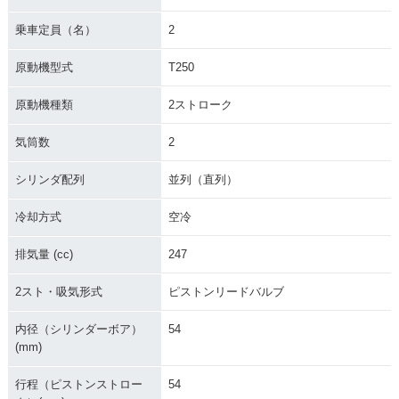
乗車定員（名）
2
原動機型式
T250
原動機種類
2ストローク
気筒数
2
シリンダ配列
並列（直列）
冷却方式
空冷
排気量 (cc)
247
2スト・吸気形式
ピストンリードバルブ
内径（シリンダーボア）
54
(mm)
行程（ピストンストロー
54