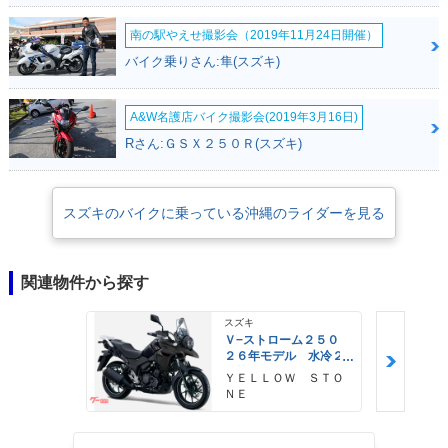
南の駅やえせ撮影会（2019年11月24日開催）
バイク乗りさん:隼(スズキ)
A&W名護店バイク撮影会(2019年3月16日)
Rさん:ＧＳＸ２５０Ｒ(スズキ)
スズキのバイクに乗っている沖縄のライダーを見る
関連物件から探す
スズキ
Ｖ−ストローム２５０
２６年モデル 水冷２
気筒エンジン ＬＥＤ
ＹＥＬＬＯＷ ＳＴＯ
ヘッドライト標準装備
ＮＥ