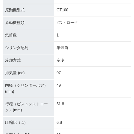
原動機型式
GT100
原動機種類
2ストローク
気筒数
1
シリンダ配列
単気筒
冷却方式
空冷
排気量 (cc)
97
内径（シリンダーボア）
49
(mm)
行程（ピストンストロー
51.8
ク）(mm)
圧縮比（:1）
6.8