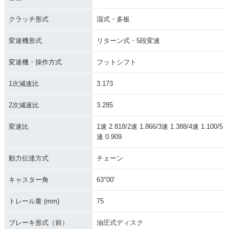
クラッチ形式
湿式・多板
変速機形式
リターン式・5段変速
変速機・操作方式
フットシフト
1次減速比
3.173
2次減速比
3.285
変速比
1速 2.818/2速 1.866/3速 1.388/4速 1.100/5
速 0.909
動力伝達方式
チェーン
キャスター角
63°00′
トレール量 (mm)
75
ブレーキ形式（前）
油圧式ディスク