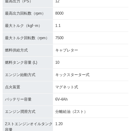
最高出力（PS）
12
最高出力回転数（rpm）
8000
最大トルク（kgf･m）
1.1
最大トルク回転数（rpm）
7500
燃料供給方式
キャブレター
燃料タンク容量 (L)
10
エンジン始動方式
キックスターター式
点火装置
マグネット式
バッテリー容量
6V-4Ah
エンジン潤滑方式
分離給油（2スト）
2ストエンジンオイルタンク
1.20
容量