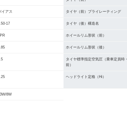
バイアス
タイヤ（前）プライレーティング
.50-17
タイヤ（後）構造名
4PR
ホイールリム形状（前）
.85
ホイールリム形状（後）
.5
タイヤ標準指定空気圧（乗車定員時
前）
.25
ヘッドライト定格（Hi）
23W/8W