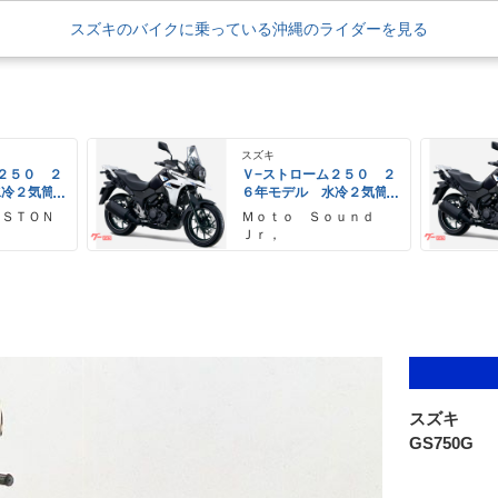
スズキのバイクに乗っている沖縄のライダーを見る
スズキ
２５０ ２
Ｖ−ストローム２５０ ２
水冷２気筒
６年モデル 水冷２気筒
ＥＤヘッド
エンジン ＬＥＤヘッド
 ＳＴＯＮ
Ｍｏｔｏ Ｓｏｕｎｄ
備
ライト標準装備
Ｊｒ，
スズキ
GS750G