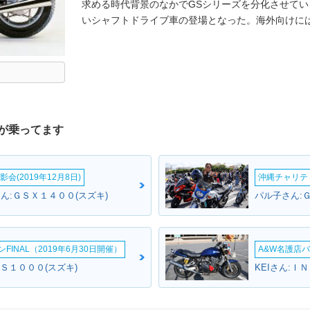
求める時代背景のなかでGSシリーズを分化させて
いシャフトドライブ車の登場となった。海外向けには、8
が乗ってます
会(2019年12月8日)
沖縄チャリティ
ん:ＧＳＸ１４００(スズキ)
パル子さん:
INAL（2019年6月30日開催）
A&W名護店バ
Ｓ１０００(スズキ)
KEIさん:Ｉ