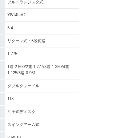
フルトランジスタ式
YB14L-A2
3.4
リターン式・5段変速
1.775
1速 2.500/2速 1.777/3速 1.380/4速
1.125/5速 0.961
ダブルクレードル
113
油圧式ディスク
スイングアーム式
3.50-19