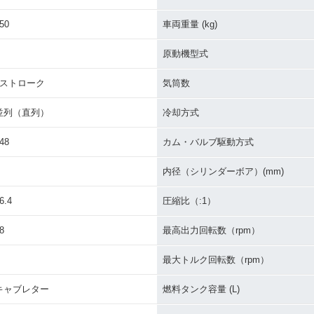
50
車両重量 (kg)
原動機型式
4ストローク
気筒数
並列（直列）
冷却方式
48
カム・バルブ駆動方式
内径（シリンダーボア）(mm)
6.4
圧縮比（:1）
8
最高出力回転数（rpm）
最大トルク回転数（rpm）
キャブレター
燃料タンク容量 (L)