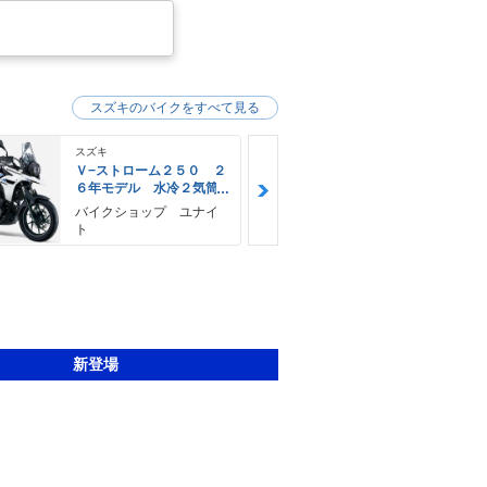
スズキのバイクをすべて見る
スズキ
スズキ
Ｖ−ストローム２５０ ２
Ｖ−ストロー
６年モデル 水冷２気筒
６年モデル 
エンジン ＬＥＤヘッド
エンジン Ｌ
バイクショップ ユナイ
神里自転車店
ライト標準装備
ライト標準装
ト
新登場