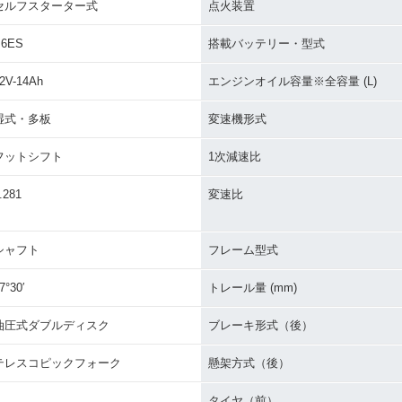
セルフスターター式
点火装置
B6ES
搭載バッテリー・型式
2V-14Ah
エンジンオイル容量※全容量 (L)
湿式・多板
変速機形式
フットシフト
1次減速比
.281
変速比
シャフト
フレーム型式
7°30′
トレール量 (mm)
油圧式ダブルディスク
ブレーキ形式（後）
テレスコピックフォーク
懸架方式（後）
タイヤ（前）