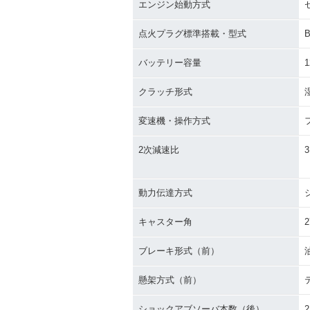
エンジン始動方式
点火プラグ標準搭載・型式
バッテリー容量
1
クラッチ形式
変速機・操作方式
2次減速比
3
動力伝達方式
キャスター角
2
ブレーキ形式（前）
懸架方式（前）
ショックアブソーバ本数（後）
2