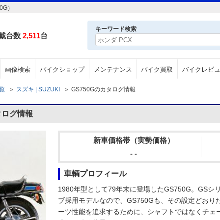
0G）
キーワード検索
載台数
2,511
台
画像検索
バイクショップ
メンテナンス
バイク買取
バイクレビ
一覧
＞
スズキ | SUZUKI
＞
GS750Gのカタログ情報
カタログ情報
新車価格帯（実勢価格）
- -
車輌プロフィール
1980年型として79年末に登場したGS750G。G
ブ採用モデルなので、GS750Gも、その設定どおり
ーツ性能を追求するために、シャフトではなくチェ