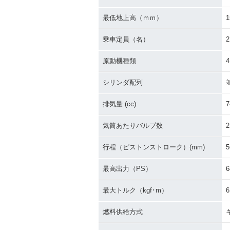
最低地上高（ｍｍ）
1
乗車定員（名）
2
原動機種類
シリンダ配列
排気量 (cc)
7
気筒あたりバルブ数
2
行程（ピストンストローク）(mm)
5
最高出力（PS）
6
最大トルク（kgf･m）
6
燃料供給方式