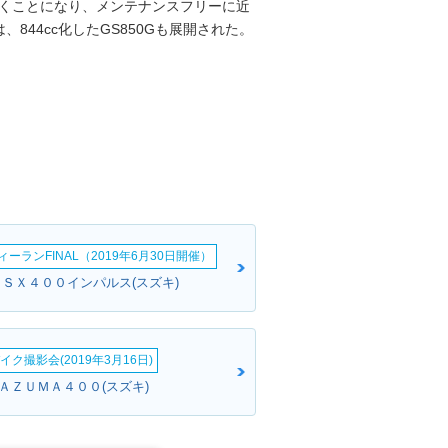
いくことになり、メンテナンスフリーに近
44cc化したGS850Gも展開された。
ーランFINAL（2019年6月30日開催）
ＧＳＸ４００インパルス(スズキ)
イク撮影会(2019年3月16日)
ＮＡＺＵＭＡ４００(スズキ)