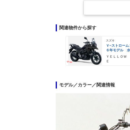
関連物件から探す
スズキ
Ｖ−ストローム
６年モデル 
エンジン Ｌ
ＹＥＬＬＯＷ
ライト標準装
Ｅ
モデル／カラー／関連情報