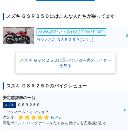
い「ロングストローク型」で、中低速域での扱いやすさを重視したものだ
った。250ccクラスとしては比較的重めな車重も、低い重心とあいまっ
て、乗りやすさにつながっていた。2014年1月にはハーフカウル仕様の
スズキ ＧＳＲ２５０にはこんな人たちが乗ってます
「GSR250S」が、同年9月にはフルカウル仕様の「GSR250F」が追加さ
れ、2017年モデルをもって生産を終了した。2010年代の250ccスポーツモ
A&W名護店バイク撮影会(2019年3月16日)
デル人気の中で、独自の立ち位置を持っていたモデルだったことは間違い
ない。なお、GSR250系のエンジンは、2017年発売のフルカウルスポー
ヨシノさん:ＧＳＲ２５０(スズキ)
ツ、GSX250Rに受け継がれた。※GSR250は、米国と中国ではGW250と
して、欧州ではINAZUMA250（イナズマ250）としてラインナップされ
た。
スズキ ＧＳＲ２５０に乗っている沖縄のライダー
を見る
スズキ ＧＳＲ２５０のバイクレビュー
安定感抜群の一台
ＧＳＲ２５０
スズキ
ニックネーム：キンジョウ
5
満足度：
／5
満足ポイント:バッグケースをたくさん付けても安定感がある