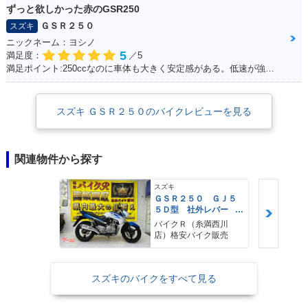
ずっと欲しかった赤のGSR250
ＧＳＲ２５０
スズキ
ニックネーム：ヨシノ
5
満足度：
／5
満足ポイント:250ccなのに車体も大きく安定感がある。低速が強いのエンスト知らず。
スズキ ＧＳＲ２５０のバイクレビューを見る
関連物件から探す
スズキ
ＧＳＲ２５０ ＧＪ５
５Ｄ型 社外レバー
バーエンドミラー ア
バイクＲ（糸満西川
ジャストレバー セキ
店）格安バイク販売
ュリティー
スズキのバイクをすべて見る