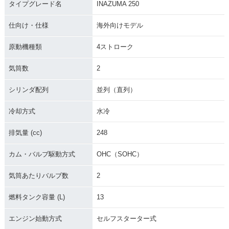
タイプグレード名
INAZUMA 250
仕向け・仕様
海外向けモデル
原動機種類
4ストローク
気筒数
2
2013年 GSR250・
2013年 GSR250・
2012年 GSR250・
カラーチェンジ
カラーチェンジ
新登場
シリンダ配列
並列（直列）
冷却方式
水冷
排気量 (cc)
248
カム・バルブ駆動方式
OHC（SOHC）
2012年 GW250
気筒あたりバルブ数
2
燃料タンク容量 (L)
13
エンジン始動方式
セルフスターター式