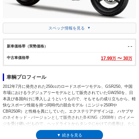
スペック情報を見る
- -
新車価格帯（実勢価格）
中古車価格帯
17.99
〜 30
万
万
車輌プロフィール
2012年7月に発売された250ccのロードスポーツモデル、GSR250。中国
市場におけるラグジュアリーモデルとして販売されていたGW250を、日
本及び各国向けに導入しようというもので、そもそもの成り立ちから、軽
快なスポーツ性能を持つ同時代の競合モデル（ニンジャ250Rや
CBR250R）と性格を異にしていた。エクステリアデザインは、ハヤブサ
のネイキッド・バージョンとして販売されたB-KING（2008年）のイメー
ジを受け継いだもので、ヘッドライトからタンクにかけての造形は、たし
かにあのハイパーモデルを思わせるものだった。248ccの水冷4スト並列2
▼ 続きを見る
気筒エンジンは、シリンダー内径（ボア）よりもピストンストロークが長