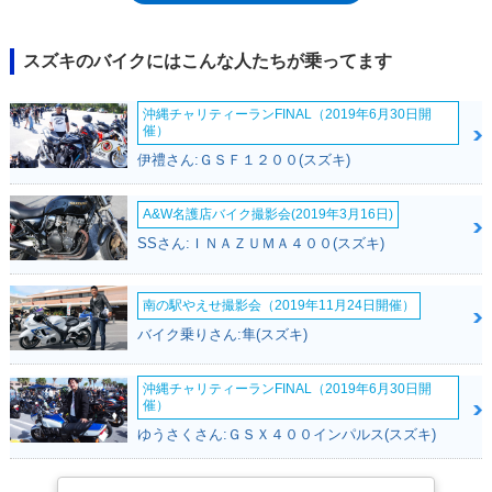
グが採用されていた。アクの強いデザインはGSR600と同じ血統を感じさ
せるものながら、エッジを効かせたものになっており、前モデルで特徴的
だったマフラーやフロントウインカーは、コンベンショナルなスタイルが
スズキのバイクにはこんな人たちが乗ってます
採用されていた。異形ヘッドライトの左右両端がブルーなのは、この位置
に青いインナーレンズを採用したポジションランプが配置されているため
沖縄チャリティーランFINAL（2019年6月30日開
だった。なお、海外向けにはABS非搭載モデルの設定もあったが、日本国
催）
内に正式導入されたのは、ABS搭載タイプのみ。ただし、エンジンの出力
伊禮さん:ＧＳＦ１２００(スズキ)
特性は、国内も海外も同一だった。日本仕様は2015年モデルまで設定さ
れ、平成28年排出ガス規制への適合を前に、販売は終了した。なお、
2016年のインターモトで、発表されたGSX-S750も、GSX-R750のエンジ
A&W名護店バイク撮影会(2019年3月16日)
ンを搭載するネイキッド。つまり、GSR750の後継モデルであるともいえ
SSさん:ＩＮＡＺＵＭＡ４００(スズキ)
た。
南の駅やえせ撮影会（2019年11月24日開催）
バイク乗りさん:隼(スズキ)
沖縄チャリティーランFINAL（2019年6月30日開
催）
ゆうさくさん:ＧＳＸ４００インパルス(スズキ)