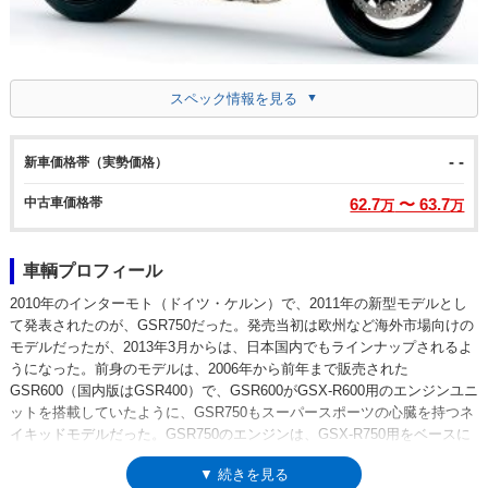
スペック情報を見る
- -
新車価格帯（実勢価格）
中古車価格帯
62.7
〜 63.7
万
万
車輌プロフィール
2010年のインターモト（ドイツ・ケルン）で、2011年の新型モデルとし
て発表されたのが、GSR750だった。発売当初は欧州など海外市場向けの
モデルだったが、2013年3月からは、日本国内でもラインナップされるよ
うになった。前身のモデルは、2006年から前年まで販売された
GSR600（国内版はGSR400）で、GSR600がGSX-R600用のエンジンユニ
ットを搭載していたように、GSR750もスーパースポーツの心臓を持つネ
イキッドモデルだった。GSR750のエンジンは、GSX-R750用をベースに
したもので、GSR600の場合と同じように、街乗りで多用する中低速域で
▼ 続きを見る
の扱いやすさ、制限速度内でも爽快なフィーリングを得られるセッティン