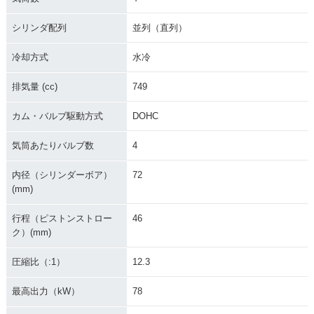
シリンダ配列
並列（直列）
冷却方式
水冷
排気量 (cc)
749
カム・バルブ駆動方式
DOHC
気筒あたりバルブ数
4
内径（シリンダーボア）
72
(mm)
行程（ピストンストロー
46
ク）(mm)
圧縮比（:1）
12.3
最高出力（kW）
78