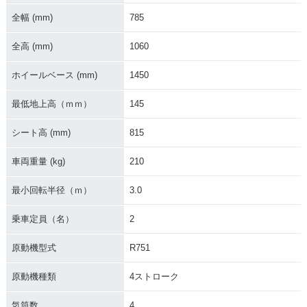
S・カラーチェンジ
カラーチェンジ
S・新登場
全幅 (mm)
785
全高 (mm)
1060
ホイールベース (mm)
1450
最低地上高（ｍｍ）
145
2013年 GSR750 AB
2013年 GSR750・
2012年 GSR750 AB
S・カラーチェンジ
カラーチェンジ
S・追加
シート高 (mm)
815
車両重量 (kg)
210
最小回転半径（ｍ）
3.0
乗車定員（名）
2
2012年 GSR750・
2011年 GSR750・
カラーチェンジ
新登場
原動機型式
R751
原動機種類
4ストローク
気筒数
4