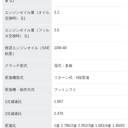
量 (L)
エンジンオイル量（オイル
3.2
交換時） (L)
エンジンオイル量（フィル
3.6
タ交換時） (L)
推奨エンジンオイル（SAE
10W-40
粘度）
クラッチ形式
湿式・多板
変速機形式
リターン式・6段変速
変速機・操作方式
フットシフト
1次減速比
1.857
2次減速比
2.470
変速比
1速 2.785/2速 2.052/3速 1.681/4速 1.450/5