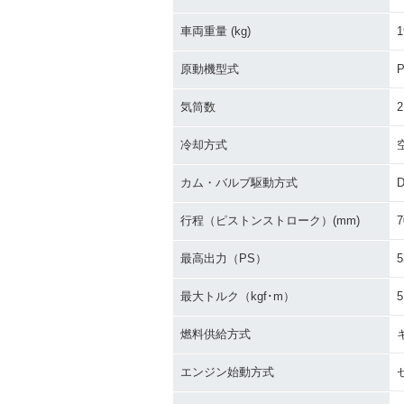
車両重量 (kg)
1
原動機型式
P
気筒数
2
冷却方式
カム・バルブ駆動方式
行程（ピストンストローク）(mm)
7
最高出力（PS）
5
最大トルク（kgf･m）
5
燃料供給方式
エンジン始動方式