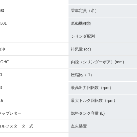
90
乗車定員（名）
501
原動機種類
シリンダ配列
空冷
排気量 (cc)
DOHC
内径（シリンダーボア）(mm)
0
圧縮比（:1）
3
最高出力回転数（rpm）
.6
最大トルク回転数（rpm）
キャブレター
燃料タンク容量 (L)
セルフスターター式
点火装置