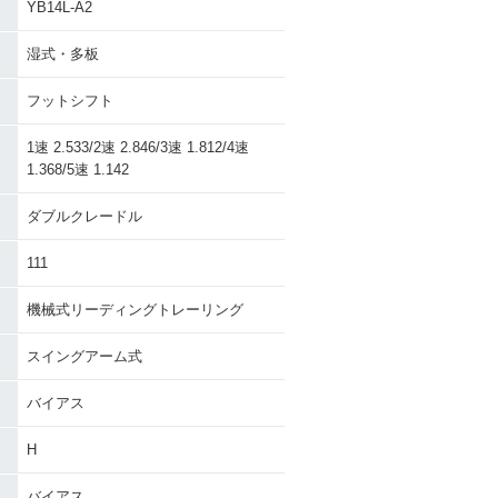
YB14L-A2
湿式・多板
フットシフト
1速 2.533/2速 2.846/3速 1.812/4速
1.368/5速 1.142
ダブルクレードル
111
機械式リーディングトレーリング
スイングアーム式
バイアス
H
バイアス