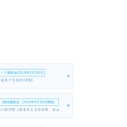
イク撮影会(2019年3月16日)
:ＧＳ７５０(スズキ)
い国頭撮影会（2019年5月26日開催）
ブラウンさん:ハヤブサ（ＧＳＸ１３００Ｒ Ｈａｙａｂｕｓａ）(スズキ)