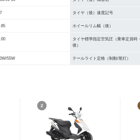
7
タイヤ（後）速度記号
.85
ホイールリム幅（後）
.00
タイヤ標準指定空気圧（乗車定員時
後）
0W/55W
テールライト定格（制動/尾灯）
2