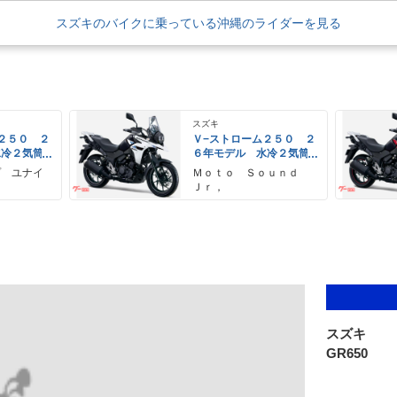
スズキのバイクに乗っている沖縄のライダーを見る
スズキ
２５０ ２
Ｖ−ストローム２５０ ２
水冷２気筒
６年モデル 水冷２気筒
ＥＤヘッド
エンジン ＬＥＤヘッド
プ ユナイ
Ｍｏｔｏ Ｓｏｕｎｄ
備
ライト標準装備
Ｊｒ，
スズキ
GR650