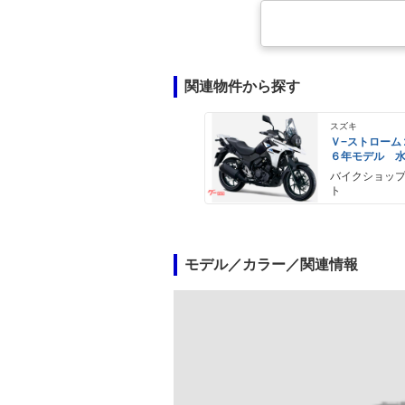
関連物件から探す
スズキ
Ｖ−ストローム
６年モデル 
エンジン Ｌ
バイクショッ
ライト標準装
ト
モデル／カラー／関連情報