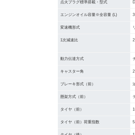
点火プラグ標準搭載・型式
エンジンオイル容量※全容量 (L)
3
変速機形式
1次減速比
2
動力伝達方式
キャスター角
2
ブレーキ形式（前）
懸架方式（前）
タイヤ（前）
1
タイヤ（前）荷重指数
5
タイヤ（後）
1