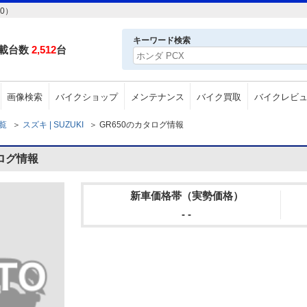
0）
キーワード検索
載台数
2,512
台
画像検索
バイクショップ
メンテナンス
バイク買取
バイクレビ
一覧
＞
スズキ | SUZUKI
＞
GR650のカタログ情報
タログ情報
新車価格帯（実勢価格）
- -