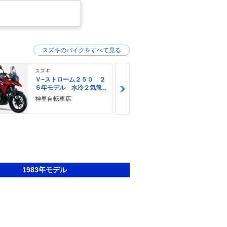
スズキのバイクをすべて見る
スズキ
スズキ
Ｖ−ストローム２５０ ２
Ｖ−ストロー
６年モデル 水冷２気筒
６年モデル 
エンジン ＬＥＤヘッド
エンジン Ｌ
神里自転車店
ＹＥＬＬＯＷ
ライト標準装備
ライト標準装
Ｅ
1983年モデル