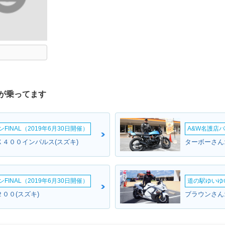
が乗ってます
INAL（2019年6月30日開催）
A&W名護店バ
Ｘ４００インパルス(スズキ)
ターボーさん
INAL（2019年6月30日開催）
道の駅ゆいゆ
００(スズキ)