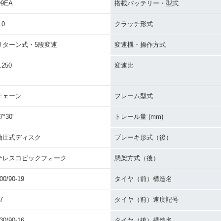
D9EA
搭載バッテリー・型式
.0
クラッチ形式
リターン式・5段変速
変速機・操作方式
.250
変速比
チェーン
フレーム型式
7°30'
トレール量 (mm)
油圧式ディスク
ブレーキ形式（後）
テレスコピックフォーク
懸架方式（後）
00/90-19
タイヤ（前）構造名
7
タイヤ（前）速度記号
30/90-16
タイヤ（後）構造名