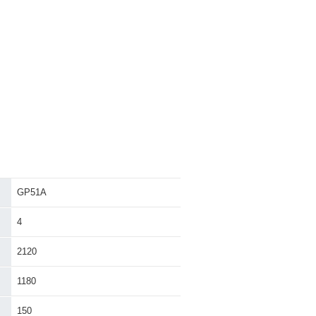
GP51A
4
2120
1180
150