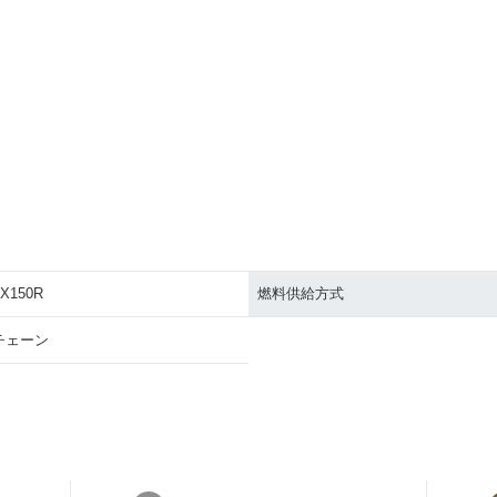
X150R
燃料供給方式
チェーン