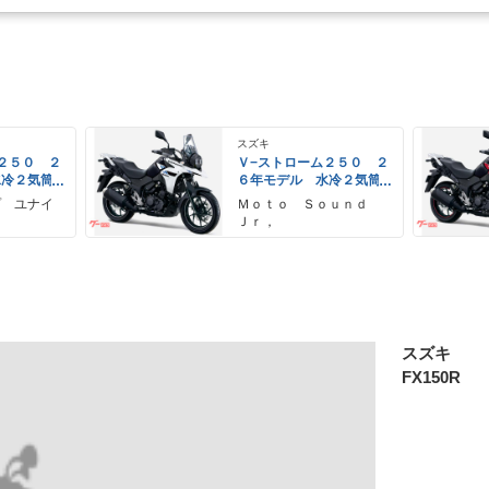
スズキ
２５０ ２
Ｖ−ストローム２５０ ２
水冷２気筒
６年モデル 水冷２気筒
ＥＤヘッド
エンジン ＬＥＤヘッド
プ ユナイ
Ｍｏｔｏ Ｓｏｕｎｄ
備
ライト標準装備
Ｊｒ，
スズキ
FX150R