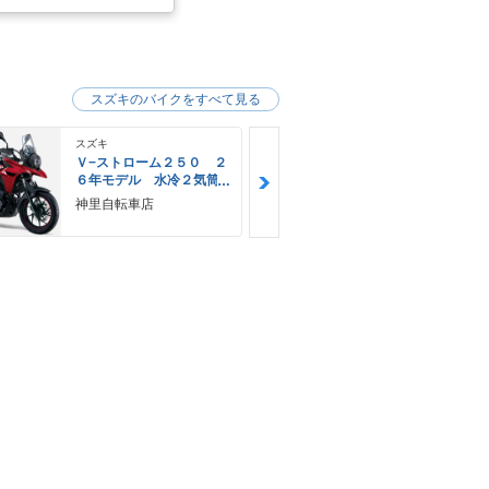
スズキのバイクをすべて見る
スズキ
スズキ
Ｖ−ストローム２５０ ２
Ｖ−ストロー
６年モデル 水冷２気筒
６年モデル 
エンジン ＬＥＤヘッド
エンジン Ｌ
神里自転車店
ＹＥＬＬＯＷ
ライト標準装備
ライト標準装
Ｅ