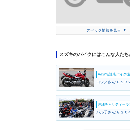
スペック情報を見る
スズキのバイクにはこんな人たち
A&W名護店バイク撮影
ヨシノさん:ＧＳＲ２
沖縄チャリティーランF
パル子さん:ＧＳＸ