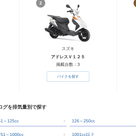
2
スズキ
アドレスＶ１２５
掲載台数：3
バイクを探す
タログを排気量別で探す
51～125cc
126～250cc
751～1000cc
1001cc以上