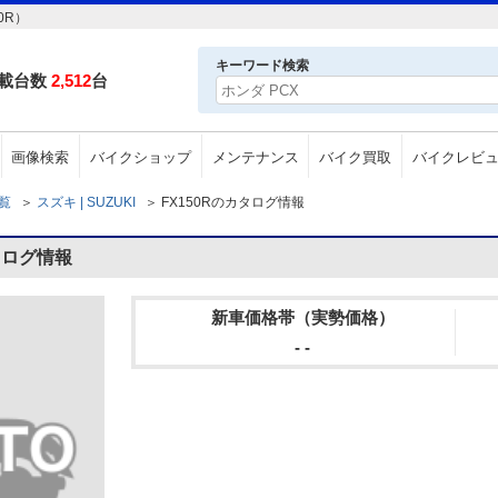
0R）
キーワード検索
載台数
2,512
台
画像検索
バイクショップ
メンテナンス
バイク買取
バイクレビ
一覧
＞
スズキ | SUZUKI
＞
FX150Rのカタログ情報
タログ情報
新車価格帯（実勢価格）
- -