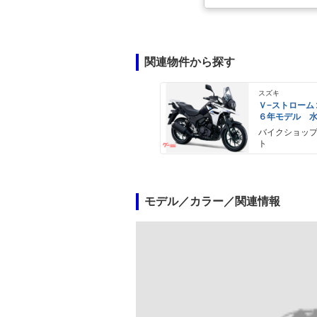
関連物件から探す
スズキ
Ｖ−ストローム
６年モデル 
エンジン Ｌ
バイクショッ
ライト標準装
ト
モデル／カラー／関連情報