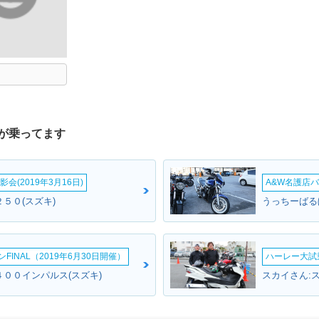
が乗ってます
会(2019年3月16日)
A&W名護店バ
５０(スズキ)
うっちーばる
INAL（2019年6月30日開催）
ハーレー大試乗
４００インパルス(スズキ)