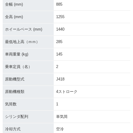
全幅 (mm)
885
全高 (mm)
1255
ホイールベース (mm)
1440
最低地上高（ｍｍ）
285
車両重量 (kg)
145
乗車定員（名）
2
原動機型式
J418
原動機種類
4ストローク
気筒数
1
シリンダ配列
単気筒
冷却方式
空冷