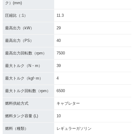
ク）(mm)
圧縮比（:1）
11.3
最高出力（kW）
29
最高出力（PS）
40
最高出力回転数（rpm）
7500
最大トルク（N・m）
39
最大トルク（kgf･m）
4
最大トルク回転数（rpm）
6500
燃料供給方式
キャブレター
燃料タンク容量 (L)
10
燃料（種類）
レギュラーガソリン