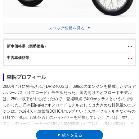
スペック情報を見る
- -
新車価格帯（実勢価格）
中古車価格帯
- -
車輌プロフィール
2000年4月に発売されたDR-Z400Sは、398ccのエンジンを搭載したデュア
ルパーパス（オフロード）モデルだった。国内向けのオフロードモデル
は、250cc以下が中心だったので、登場時点で400ccクラスというのは珍
しかった。日本国内向けオフロードモデルとしては大きめな排気量のエン
ジンは、水冷4スト単気筒DOHC4バルブというスポーツモデルさながらの
仕様で、40ps（29.4kW）のハイパワーを発揮していた。これは、並行し
てエンデューロレーサーのDR-Z400が開発されており、DR-Z400Sは、そ
の公道仕様という位置付け（あるいはDR-Z400Sから保安部品やセルフス
▼ 続きを見る
ターターを取り除いたのが、レーサーのDR-Z400）だったから。パフォー