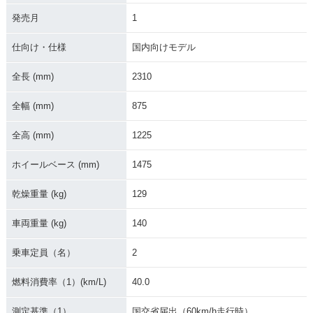
2002年 DR-Z400
2000年 DR-Z400
発売月
1
S・カラーチェンジ
S・新登場
仕向け・仕様
国内向けモデル
全長 (mm)
2310
全幅 (mm)
875
全高 (mm)
1225
ホイールベース (mm)
1475
乾燥重量 (kg)
129
車両重量 (kg)
140
乗車定員（名）
2
燃料消費率（1）(km/L)
40.0
測定基準（1）
国交省届出（60km/h走行時）