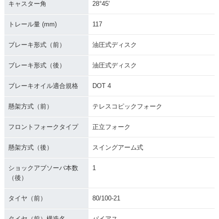
キャスター角
28°45'
トレール量 (mm)
117
ブレーキ形式（前）
油圧式ディスク
ブレーキ形式（後）
油圧式ディスク
ブレーキオイル適合規格
DOT 4
懸架方式（前）
テレスコピックフォーク
フロントフォークタイプ
正立フォーク
懸架方式（後）
スイングアーム式
ショックアブソーバ本数
1
（後）
タイヤ（前）
80/100-21
タイヤ（前）構造名
バイアス