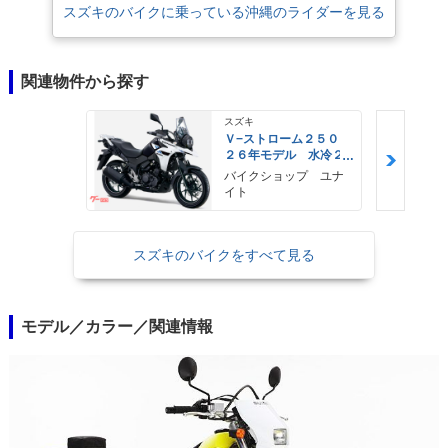
スズキのバイクに乗っている沖縄のライダーを見る
関連物件から探す
スズキ
Ｖ−ストローム２５０
２６年モデル 水冷２
気筒エンジン ＬＥＤ
バイクショップ ユナ
ヘッドライト標準装備
イト
スズキのバイクをすべて見る
モデル／カラー／関連情報