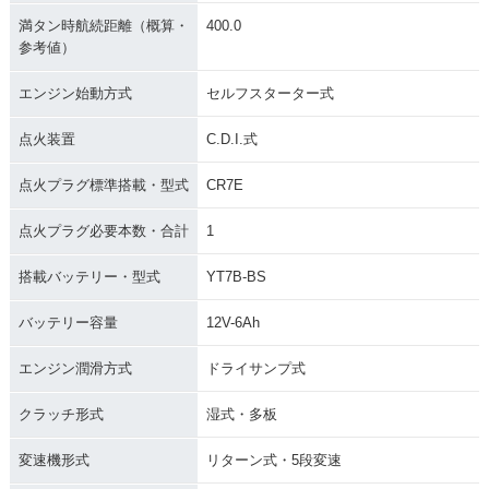
満タン時航続距離（概算・
400.0
参考値）
エンジン始動方式
セルフスターター式
点火装置
C.D.I.式
点火プラグ標準搭載・型式
CR7E
点火プラグ必要本数・合計
1
搭載バッテリー・型式
YT7B-BS
バッテリー容量
12V-6Ah
エンジン潤滑方式
ドライサンプ式
クラッチ形式
湿式・多板
変速機形式
リターン式・5段変速