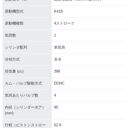
原動機型式
K419
原動機種類
4ストローク
気筒数
1
シリンダ配列
単気筒
冷却方式
水冷
排気量 (cc)
398
カム・バルブ駆動方式
DOHC
気筒あたりバルブ数
4
内径（シリンダーボア）
90
(mm)
行程（ピストンストロー
62.6