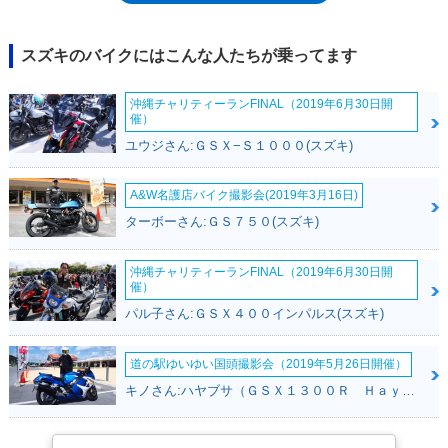
マンスレベルが競技志向という側面があった。シリンダーヘッドカバーや
クラッチカバーがマグネシウム製だったことや、鍛造ピストンの採用、フ
レームにオイルタンクを内蔵したことによる軽量化・コンパクト化だけを
スズキのバイクにはこんな人たちが乗ってます
とっても、そんな素性がうかがい知れた。前後のサスペンションには、伸
縮調整可能なアジャスタブル機能を備えていた。2004年には、騒音規制
沖縄チャリティーランFINAL（2019年6月30日開
に対応する形でマフラー形状などを変更。その後、2008年6月に発売され
催）
た2009年モデル（K9）まで生産された。9月からは新しい排出ガス規制へ
ユウジさん:ＧＳＸ−Ｓ１０００(スズキ)
の適合が求められたため、その直前に最終仕様をリリースしたかたちとな
った。
A&W名護店バイク撮影会(2019年3月16日)
ターボーさん:ＧＳ７５０(スズキ)
沖縄チャリティーランFINAL（2019年6月30日開
催）
パル子さん:ＧＳＸ４００インパルス(スズキ)
道の駅ゆいゆい国頭撮影会（2019年5月26日開催）
キノさん:ハヤブサ（ＧＳＸ１３００Ｒ Ｈａｙａｂｕｓａ）(スズキ)