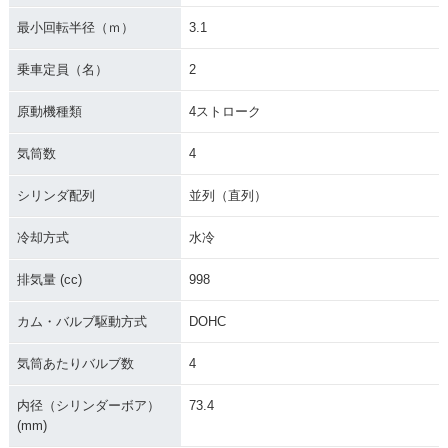
最小回転半径（ｍ）
3.1
乗車定員（名）
2
原動機種類
4ストローク
気筒数
4
シリンダ配列
並列（直列）
冷却方式
水冷
排気量 (cc)
998
カム・バルブ駆動方式
DOHC
気筒あたりバルブ数
4
内径（シリンダーボア）
73.4
(mm)