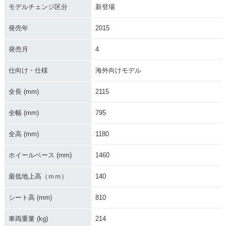
モデルチェンジ区分
新登場
発売年
2015
発売月
4
仕向け・仕様
海外向けモデル
2017年 GSX-S1000
2016年 GSX-S1000
2016年 GSX-S1000
F ABS・カラーチェ
F ABS・新登場
F ABS・新登場
ンジ
全長 (mm)
2115
全幅 (mm)
795
全高 (mm)
1180
ホイールベース (mm)
1460
GSX-S1000F ABS
最低地上高（ｍｍ）
140
シート高 (mm)
810
車両重量 (kg)
214