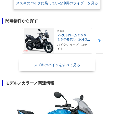
スズキのバイクに乗っている沖縄のライダーを見る
関連物件から探す
スズキ
Ｖ−ストローム２５０
２６年モデル 水冷２
気筒エンジン ＬＥＤ
バイクショップ ユナ
ヘッドライト標準装備
イト
スズキのバイクをすべて見る
モデル／カラー／関連情報