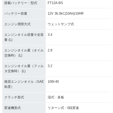
搭載バッテリー・型式
FT12A-BS
バッテリー容量
12V 36.0kC(10Ah)/10HR
エンジン潤滑方式
ウェットサンプ式
エンジンオイル容量※全容
3.4
量 (L)
エンジンオイル量（オイル
2.8
交換時） (L)
エンジンオイル量（フィル
3.2
タ交換時） (L)
推奨エンジンオイル（SAE
10W-40
粘度）
クラッチ形式
湿式・多板
変速機形式
リターン式・6段変速