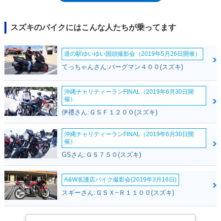
海外向けモデルには、全身マットブラックの「GSX-S1000FZ」（ファン
トムエディション）が設定された。※2022年、後継モデルとしてGSX-
S1000GTが登場した。
スズキのバイクにはこんな人たちが乗ってます
道の駅ゆいゆい国頭撮影会（2019年5月26日開催）
てっちゃんさん:バーグマン４００(スズキ)
沖縄チャリティーランFINAL（2019年6月30日開
催）
伊禮さん:ＧＳＦ１２００(スズキ)
沖縄チャリティーランFINAL（2019年6月30日開
催）
GSさん:ＧＳ７５０(スズキ)
A&W名護店バイク撮影会(2019年3月16日)
スギーさん:ＧＳＸ−Ｒ１１００(スズキ)