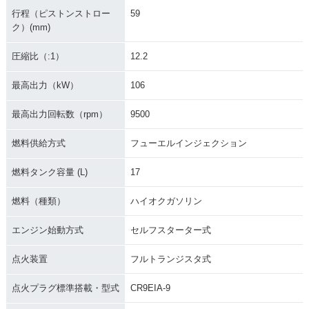
行程（ピストンストロー
59
ク）(mm)
圧縮比（:1）
12.2
最高出力（kW）
106
最高出力回転数（rpm）
9500
燃料供給方式
フューエルインジェクション
燃料タンク容量 (L)
17
燃料（種類）
ハイオクガソリン
エンジン始動方式
セルフスターター式
点火装置
フルトランジスタ式
点火プラグ標準搭載・型式
CR9EIA-9