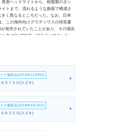
。異形ヘッドライトから、樹脂製のタン
ライトまで、流れるような曲面で構成さ
は大きく異なるところだった。なお、日本
0は、この海外向けグラディウスの排気量
0/Sが発売されていたことがあり、その場合
名はGLADIUS（グラディウス）だ
てグラディウス650と表記した。なお、グ
015年11月のミラノショーで発表された新
記は、SV650/Sの後を継ぎ、SV650
イク撮影会(2019年12月8日)
:ＧＳ７５０(スズキ)
イク撮影会(2019年3月16日)
ＧＳＲ２５０(スズキ)