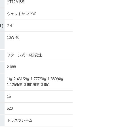
YT12A-BS
ウェットサンプ式
)
2.4
10W-40
リターン式・6段変速
2.088
1速 2.461/2速 1.777/3速 1.380/4速
1.125/5速 0.961/6速 0.851
15
520
トラスフレーム