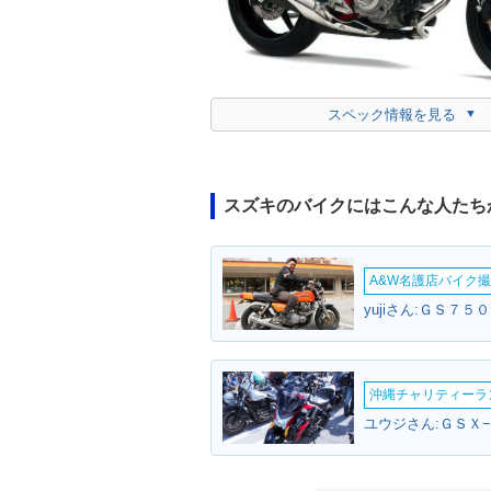
スペック情報を見る
スズキのバイクにはこんな人たち
A&W名護店バイク撮影
yujiさん:ＧＳ７５
沖縄チャリティーランF
ユウジさん:ＧＳＸ−