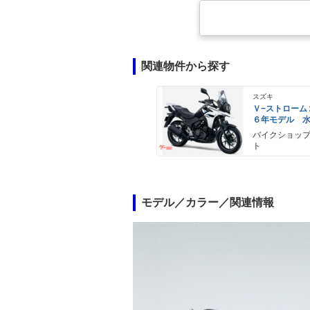
関連物件から探す
スズキ
Ｖ−ストローム
６年モデル 
エンジン Ｌ
バイクショッ
ライト標準装
ト
モデル／カラー／関連情報