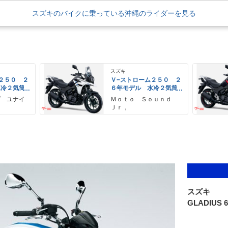
スズキのバイクに乗っている沖縄のライダーを見る
スズキ
２５０ ２
Ｖ−ストローム２５０ ２
水冷２気筒
６年モデル 水冷２気筒
ＥＤヘッド
エンジン ＬＥＤヘッド
プ ユナイ
Ｍｏｔｏ Ｓｏｕｎｄ
備
ライト標準装備
Ｊｒ，
スズキ
GLADIUS 6