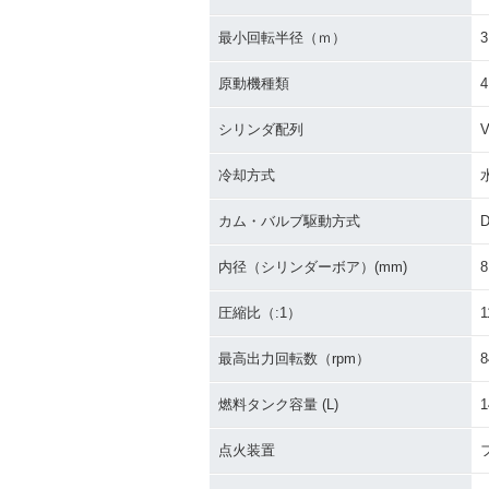
最小回転半径（ｍ）
3
原動機種類
シリンダ配列
冷却方式
カム・バルブ駆動方式
内径（シリンダーボア）(mm)
8
圧縮比（:1）
1
最高出力回転数（rpm）
8
燃料タンク容量 (L)
1
点火装置