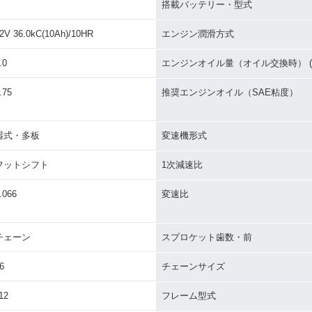
搭載バッテリー・型式
2V 36.0kC(10Ah)/10HR
エンジン潤滑方式
.0
エンジンオイル量（オイル交換時） (L
.75
推奨エンジンオイル（SAE粘度）
湿式・多板
変速機形式
フットシフト
1次減速比
.066
変速比
チェーン
スプロケット歯数・前
6
チェーンサイズ
12
フレーム型式