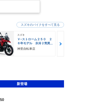
スズキのバイクをすべて見る
スズキ
スズキ
Ｖ−ストローム２５０ ２
Ｖ−ストロー
６年モデル 水冷２気筒
６年モデル 
エンジン ＬＥＤヘッド
エンジン Ｌ
神里自転車店
ＹＥＬＬＯＷ
ライト標準装備
ライト標準装
Ｅ
新登場
50