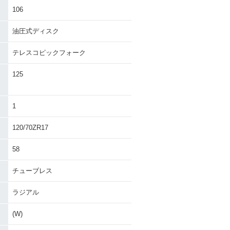
106
油圧式ディスク
テレスコピックフォーク
125
1
120/70ZR17
58
チューブレス
ラジアル
(W)