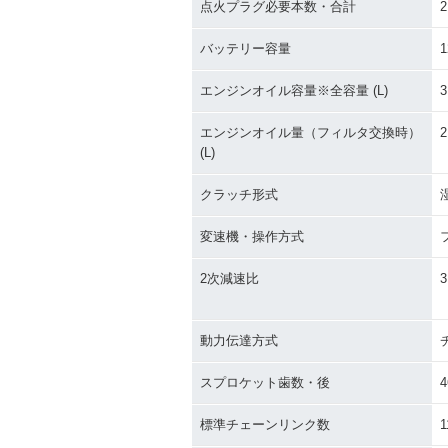
点火プラグ必要本数・合計
2
バッテリー容量
1
エンジンオイル容量※全容量 (L)
3
エンジンオイル量（フィルタ交換時）
2
(L)
クラッチ形式
変速機・操作方式
2次減速比
3
動力伝達方式
スプロケット歯数・後
4
標準チェーンリンク数
1