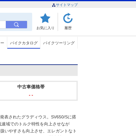
サイトマップ
お気に入り
履歴
ュー
バイクカタログ
バイクツーリング
中古車価格帯
- -
発表されたグラディウス。SV650/Sに搭
中低速域でのトルク特性を向上させなが
に扱いやすさも向上させ、エレガントなト