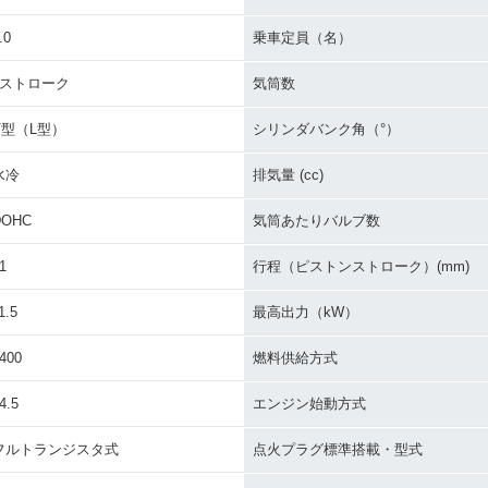
.0
乗車定員（名）
4ストローク
気筒数
V型（L型）
シリンダバンク角（°）
水冷
排気量 (cc)
DOHC
気筒あたりバルブ数
1
行程（ピストンストローク）(mm)
1.5
最高出力（kW）
400
燃料供給方式
4.5
エンジン始動方式
フルトランジスタ式
点火プラグ標準搭載・型式