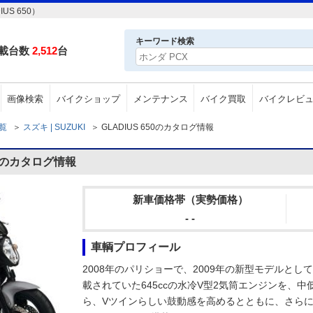
US 650）
キーワード検索
載台数
2,512
台
画像検索
バイクショップ
メンテナンス
バイク買取
バイクレビ
一覧
＞
スズキ | SUZUKI
＞
GLADIUS 650のカタログ情報
50のカタログ情報
新車価格帯（実勢価格）
- -
車輌プロフィール
2008年のパリショーで、2009年の新型モデルとして
載されていた645ccの水冷V型2気筒エンジンを、
ら、Vツインらしい鼓動感を高めるとともに、さら