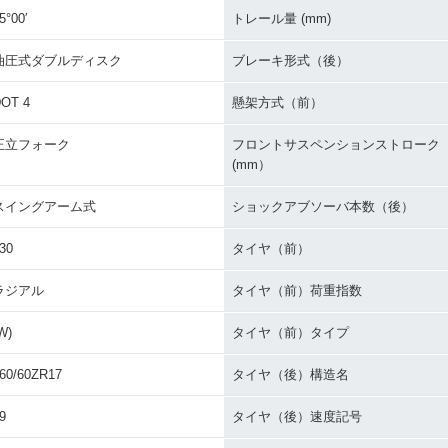
5°00′
トレール量 (mm)
油圧式ダブルディスク
ブレーキ形式（後）
OT 4
懸架方式（前）
正立フォーク
フロントサスペンションストローク
(mm）
スイングアーム式
ショックアブソーバ本数（後）
30
タイヤ（前）
ラジアル
タイヤ（前）荷重指数
W)
タイヤ（前）タイプ
60/60ZR17
タイヤ（後）構造名
9
タイヤ（後）速度記号