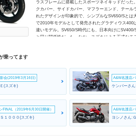
ラスフレームに搭載したスポーツネイキッドだった
クカバー、サイドカバー、マフラーエンド、テール
れたデザインが印象的で、シンプルなSV650/Sと
で2010年モデルとして発売されたグラディウス40
違いモデル。SV650/S時代にも、日本向けにSV40
と同じ関係性だった。なお、スズキによる正式なモデル
が、400cc版との混同を避けるため、ここではあえ
ラディウス650は、2015年モデルまで販売され、2
が乗ってます
型SV650が、後継モデルとなった。グラディウスの一代
に後を託し、ここで終了した。
会(2019年3月16日)
A&W名護店バ
０Ｅ(スズキ)
ケンパーさん
INAL（2019年6月30日開催）
A&W名護店バ
Ｓ１０００(スズキ)
ヨシノさん: