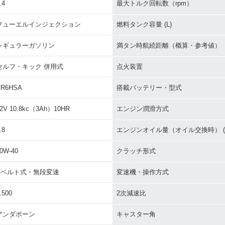
.4
最大トルク回転数（rpm）
フューエルインジェクション
燃料タンク容量 (L)
レギュラーガソリン
満タン時航続距離（概算・参考値）
セルフ・キック 併用式
点火装置
CR6HSA
搭載バッテリー・型式
2V 10.8kc（3Ah）10HR
エンジン潤滑方式
.8
エンジンオイル量（オイル交換時） (L
0W-40
クラッチ形式
Vベルト式・無段変速
変速機・操作方式
.500
2次減速比
アンダボーン
キャスター角