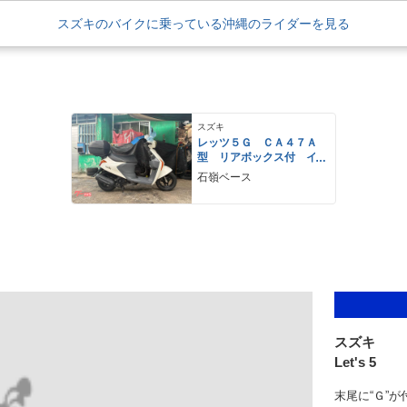
スズキのバイクに乗っている沖縄のライダーを見る
スズキ
レッツ５Ｇ ＣＡ４７Ａ
型 リアボックス付 イ
ンジェクション ４サイ
石嶺ベース
クル
スズキ
Let's 5
末尾に“Ｇ”