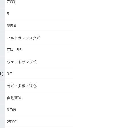
7000
5
365.0
フルトランジスタ式
FT4L-BS
ウェットサンプ式
)
0.7
乾式・多板・遠心
自動変速
3.769
25°00’