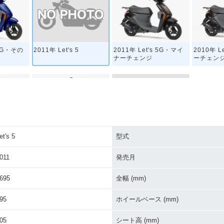
2011年 Let's 5
 5G・その
2011年 Let's 5G・マイ
2010年 L
ナーチェンジ
ーチェン
et's 5
型式
Let's 5
 5G・新登
2008年 Let's 5・新登場
011
発売月
695
全幅 (mm)
95
ホイールベース (mm)
05
シート高 (mm)