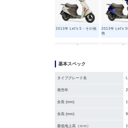
2013年 Let's 5・その他
2013年 Let's
他
基本スペック
タイプグレード名
L
2009年 Let's 5G・カラ
2008年 Let's
ーチェンジ
場
発売年
2
全長 (mm)
1
全高 (mm)
9
最低地上高（ｍｍ）
1