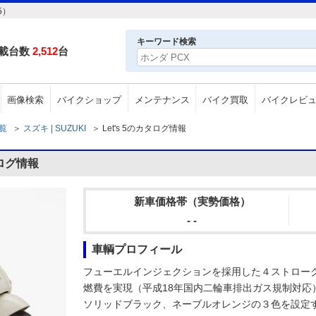
5）
キーワード検索
載台数
2,512
台
画像検索
バイクショップ
メンテナンス
バイク買取
バイクレビ
一覧
＞
スズキ | SUZUKI
＞
Let's 5のカタログ情報
タログ情報
新車価格帯（実勢価格）
- -
車輌プロフィール
フューエルインジェクションを採用した４ストロー
燃費を実現（平成18年国内二輪車排出ガス規制対応）
ソリッドブラック、ネーブルオレンジの３色を設定