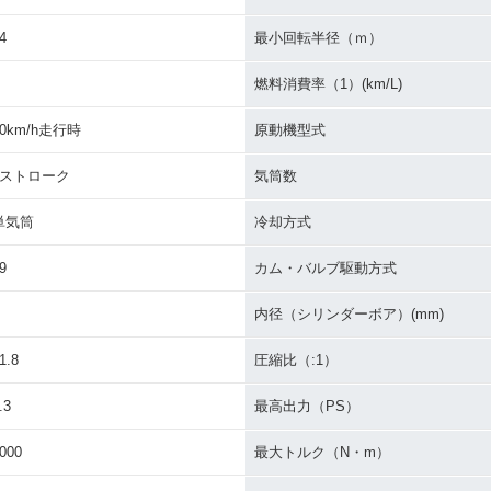
4
最小回転半径（ｍ）
燃料消費率（1）(km/L)
30km/h走行時
原動機型式
4ストローク
気筒数
単気筒
冷却方式
9
カム・バルブ駆動方式
内径（シリンダーボア）(mm)
1.8
圧縮比（:1）
.3
最高出力（PS）
000
最大トルク（N・m）