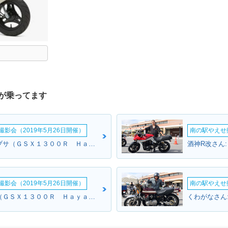
が乗ってます
影会（2019年5月26日開催）
南の駅やえせ撮
ブラウンさん:ハヤブサ（ＧＳＸ１３００Ｒ Ｈａｙａｂｕｓａ）(スズキ)
酒神R改さん
影会（2019年5月26日開催）
南の駅やえせ撮
キノさん:ハヤブサ（ＧＳＸ１３００Ｒ Ｈａｙａｂｕｓａ）(スズキ)
くわがなさん