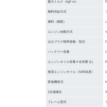
最大トルク（kgf･m）
0
燃料供給方式
燃料（種類）
エンジン始動方式
点火プラグ標準搭載・型式
バッテリー容量
1
エンジンオイル容量※全容量 (L)
0
推奨エンジンオイル（SAE粘度）
1
変速機形式
1次減速比
3
フレーム型式