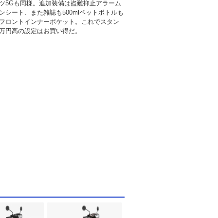
ツ5Gも同様。追加装備は盗難抑止アラーム
ンシート、また雑誌も500mlペットボトルも
フロントインナーポケット。これでスタン
万円高の設定はお買い得だ。