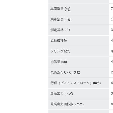
車両重量 (kg)
7
乗車定員（名）
1
測定基準（1）
原動機種類
シリンダ配列
排気量 (cc)
4
気筒あたりバルブ数
2
行程（ピストンストローク）(mm)
4
最高出力（kW）
3
最高出力回転数（rpm）
8