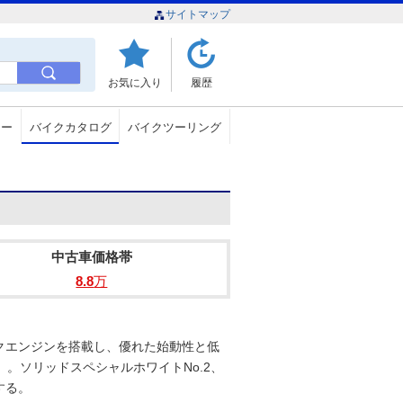
サイトマップ
お気に入り
履歴
ュー
バイクカタログ
バイクツーリング
中古車価格帯
8.8
万
クエンジンを搭載し、優れた始動性と低
。ソリッドスペシャルホワイトNo.2、
する。