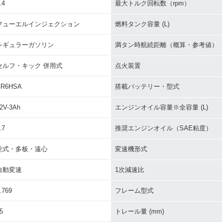
.4
最大トルク回転数（rpm）
フューエルインジェクション
燃料タンク容量 (L)
レギュラーガソリン
満タン時航続距離（概算・参考値）
セルフ・キック 併用式
点火装置
CR6HSA
搭載バッテリー・型式
2V-3Ah
エンジンオイル容量※全容量 (L)
.7
推奨エンジンオイル（SAE粘度）
乾式・多板・遠心
変速機形式
自動変速
1次減速比
.769
フレーム型式
5
トレール量 (mm)