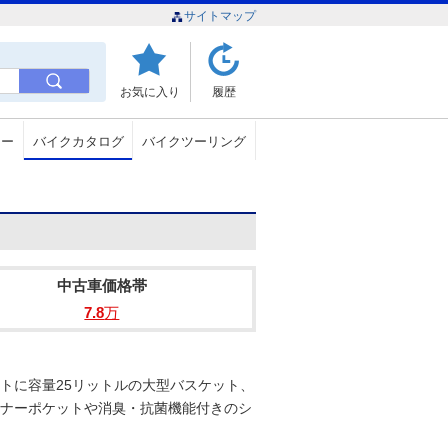
サイトマップ
お気に入り
履歴
ュー
バイクカタログ
バイクツーリング
中古車価格帯
7.8
万
トに容量25リットルの大型バスケット、
ンナーポケットや消臭・抗菌機能付きのシ