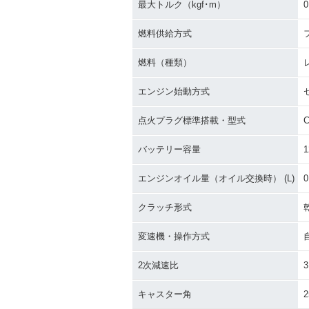
最大トルク（kgf･m）
0
燃料供給方式
燃料（種類）
エンジン始動方式
点火プラグ標準搭載・型式
バッテリー容量
1
エンジンオイル量（オイル交換時） (L)
0
クラッチ形式
変速機・操作方式
2次減速比
3
キャスター角
2