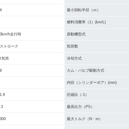
4
最小回転半径（ｍ）
燃料消費率（1）(km/L)
30km/h走行時
原動機型式
4ストローク
気筒数
単気筒
冷却方式
9
カム・バルブ駆動方式
内径（シリンダーボア）(mm)
1.8
圧縮比（:1）
.3
最高出力（PS）
000
最大トルク（N・m）