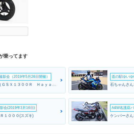
が乗ってます
影会（2019年5月26日開催）
道の駅ゆいゆ
キノさん:ハヤブサ（ＧＳＸ１３００Ｒ Ｈａｙａｂｕｓａ）(スズキ)
石ちゃんさん
会(2019年3月16日)
A&W名護店バ
Ｒ１０００(スズキ)
ケンパーさん