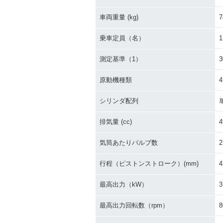
車両重量 (kg)
7
乗車定員（名）
1
測定基準（1）
原動機種類
シリンダ配列
排気量 (cc)
4
気筒あたりバルブ数
2
行程（ピストンストローク）(mm)
4
最高出力（kW）
3
最高出力回転数（rpm）
8