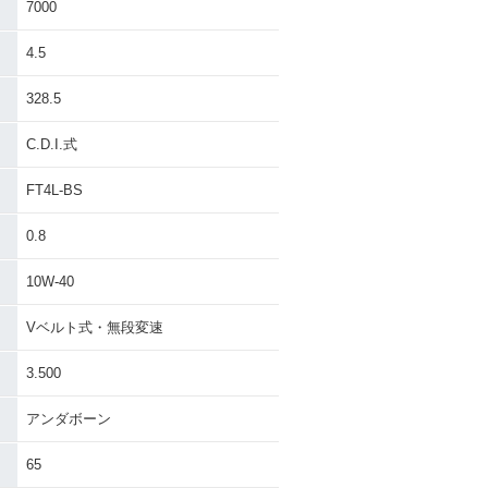
7000
4.5
328.5
C.D.I.式
FT4L-BS
0.8
10W-40
Vベルト式・無段変速
3.500
アンダボーン
65