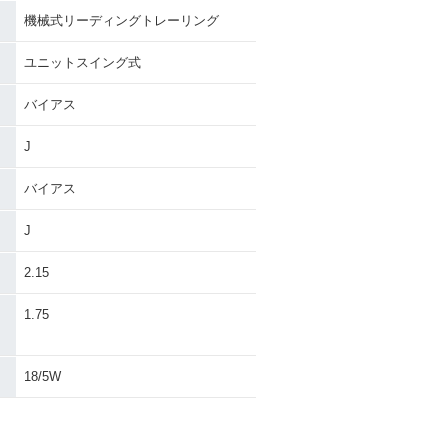
機械式リーディングトレーリング
ユニットスイング式
バイアス
J
バイアス
J
2.15
・
1.75
18/5W