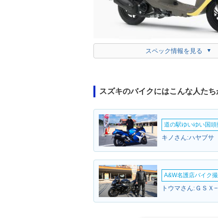
スペック情報を見る
スズキのバイクにはこんな人たち
道の駅ゆいゆい国頭撮
A&W名護店バイク撮影
トウマさん:ＧＳＸ−