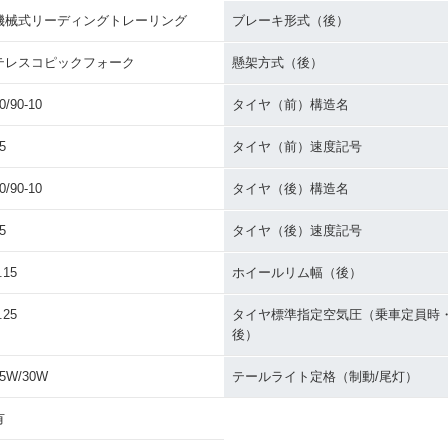
機械式リーディングトレーリング
ブレーキ形式（後）
テレスコピックフォーク
懸架方式（後）
0/90-10
タイヤ（前）構造名
5
タイヤ（前）速度記号
0/90-10
タイヤ（後）構造名
5
タイヤ（後）速度記号
.15
ホイールリム幅（後）
.25
タイヤ標準指定空気圧（乗車定員時
後）
5W/30W
テールライト定格（制動/尾灯）
有