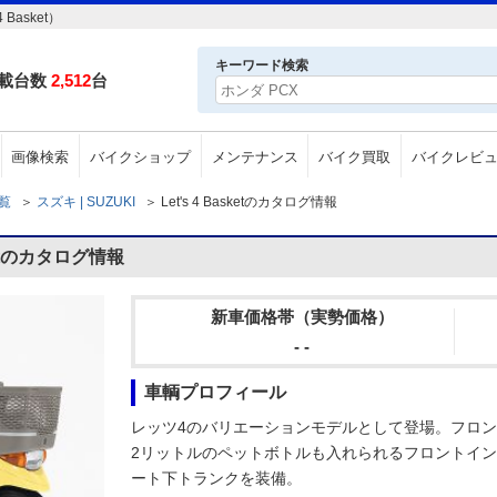
Basket）
キーワード検索
載台数
2,512
台
画像検索
バイクショップ
メンテナンス
バイク買取
バイクレビ
一覧
＞
スズキ | SUZUKI
＞
Let's 4 Basketのカタログ情報
ketのカタログ情報
新車価格帯（実勢価格）
- -
車輌プロフィール
レッツ4のバリエーションモデルとして登場。フロン
2リットルのペットボトルも入れられるフロントイ
ート下トランクを装備。