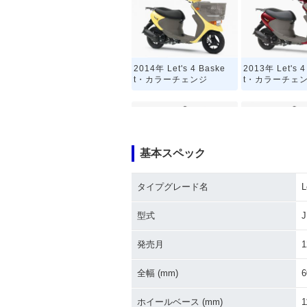
2014年 Let's 4 Baske
2013年 Let's 4
t・カラーチェンジ
t・カラーチェ
基本スペック
タイプグレード名
L
2010年 Let's 4 Baske
2009年 Let's 4
t・追加
t・カラーチェ
型式
J
発売月
1
全幅 (mm)
6
ホイールベース (mm)
1