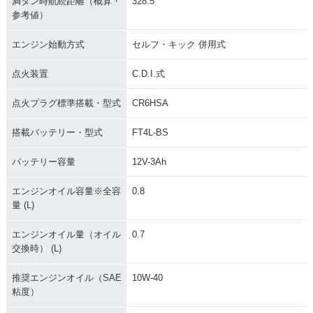
満タン時航続距離（概算・
328.5
参考値）
エンジン始動方式
セルフ・キック 併用式
点火装置
C.D.I.式
点火プラグ標準搭載・型式
CR6HSA
搭載バッテリー・型式
FT4L-BS
バッテリー容量
12V-3Ah
エンジンオイル容量※全容
0.8
量 (L)
エンジンオイル量（オイル
0.7
交換時） (L)
推奨エンジンオイル（SAE
10W-40
粘度）