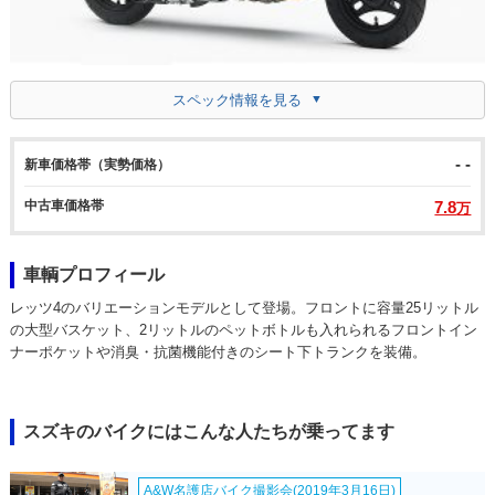
スペック情報を見る
- -
新車価格帯（実勢価格）
中古車価格帯
7.8
万
車輌プロフィール
レッツ4のバリエーションモデルとして登場。フロントに容量25リットル
の大型バスケット、2リットルのペットボトルも入れられるフロントイン
ナーポケットや消臭・抗菌機能付きのシート下トランクを装備。
スズキのバイクにはこんな人たちが乗ってます
A&W名護店バイク撮影会(2019年3月16日)