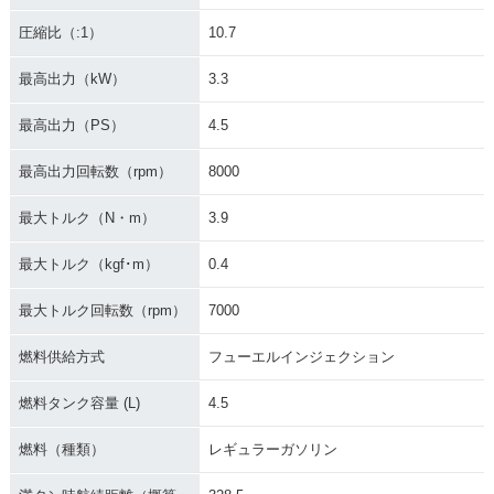
圧縮比（:1）
10.7
最高出力（kW）
3.3
最高出力（PS）
4.5
最高出力回転数（rpm）
8000
最大トルク（N・m）
3.9
最大トルク（kgf･m）
0.4
最大トルク回転数（rpm）
7000
燃料供給方式
フューエルインジェクション
燃料タンク容量 (L)
4.5
燃料（種類）
レギュラーガソリン