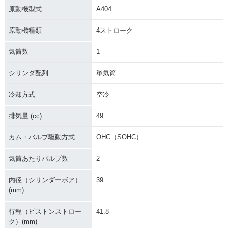
原動機型式
A404
原動機種類
4ストローク
気筒数
1
シリンダ配列
単気筒
冷却方式
空冷
排気量 (cc)
49
カム・バルブ駆動方式
OHC（SOHC）
気筒あたりバルブ数
2
内径（シリンダーボア）
39
(mm)
行程（ピストンストロー
41.8
ク）(mm)