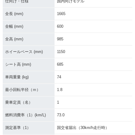
仕向け・仕様
国内向けモデル
全長 (mm)
1665
全幅 (mm)
600
全高 (mm)
985
ホイールベース (mm)
1150
シート高 (mm)
685
車両重量 (kg)
74
最小回転半径（ｍ）
1.8
乗車定員（名）
1
燃料消費率（1）(km/L)
73.0
測定基準（1）
国交省届出（30km/h走行時）