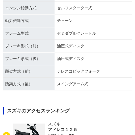
0・マイナーチェン
0・新登場
ジ
エンジン始動方式
セルフスターター式
動力伝達方式
チェーン
フレーム型式
セミダブルクレードル
ブレーキ形式（前）
油圧式ディスク
ブレーキ形式（後）
油圧式ディスク
懸架方式（前）
テレスコピックフォーク
懸架方式（後）
スイングアーム式
スズキのアクセスランキング
スズキ
アドレス１２５