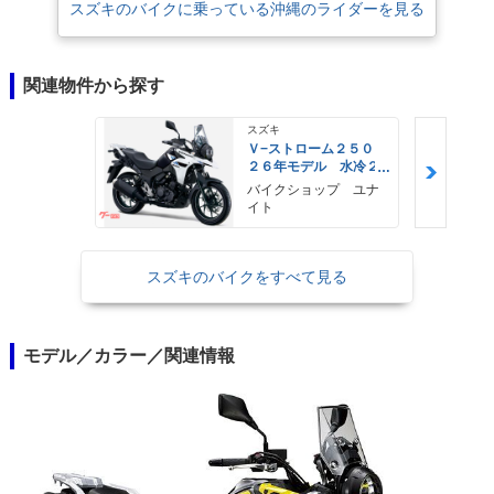
スズキのバイクに乗っている沖縄のライダーを見る
関連物件から探す
スズキ
Ｖ−ストローム２５０
２６年モデル 水冷２
気筒エンジン ＬＥＤ
バイクショップ ユナ
ヘッドライト標準装備
イト
スズキのバイクをすべて見る
モデル／カラー／関連情報