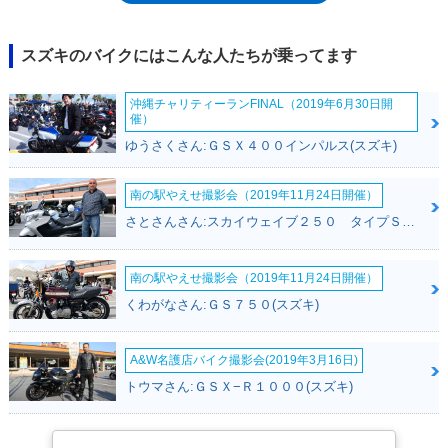
ら、17Lと大きめなタンク、優れた燃費性能で、長距離のツーリングを楽
しむためのモデルと捉えられた。2019年モデルのマイナーチェンジは、
マフラーカバーの形状が変更されたのみ。この年のトピックは、ABS仕様
スズキのバイクにはこんな人たちが乗ってます
が追加されたことにあった。ただし、ABSの有無が選べたのは、2019-20
年モデルの2年間のみで、ABSを搭載しないモデルは2020年モデル限りで
沖縄チャリティーランFINAL（2019年6月30日開
生産終了となった。2023年モデルで平成32年（令和2年）排出ガス規制を
催）
クリアした。2026年モデルからは、ヘッドライトをハロゲン（H4）から
ゆうさくさん:ＧＳＸ４００インパルス(スズキ)
LEDに変更し、搭載していたABSユニットも変わった。
南の駅やえせ撮影会（2019年11月24日開催）
さとさんさん:スカイウェイブ２５０ タイプＳ(スズキ)
南の駅やえせ撮影会（2019年11月24日開催）
くわがなさん:ＧＳ７５０(スズキ)
A&W名護店バイク撮影会(2019年3月16日)
トウマさん:ＧＳＸ−Ｒ１０００(スズキ)