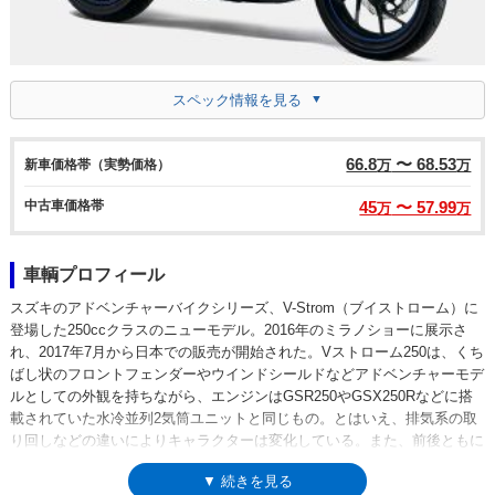
スペック情報を見る
66.8
〜 68.53
新車価格帯（実勢価格）
万
万
中古車価格帯
45
〜 57.99
万
万
車輌プロフィール
スズキのアドベンチャーバイクシリーズ、V-Strom（ブイストローム）に
登場した250ccクラスのニューモデル。2016年のミラノショーに展示さ
れ、2017年7月から日本での販売が開始された。Vストローム250は、くち
ばし状のフロントフェンダーやウインドシールドなどアドベンチャーモデ
ルとしての外観を持ちながら、エンジンはGSR250やGSX250Rなどに搭
載されていた水冷並列2気筒ユニットと同じもの。とはいえ、排気系の取
り回しなどの違いによりキャラクターは変化している。また、前後ともに
17インチのホイールは、通常のロードバイクと同じサイズ。そのため、荒
▼ 続きを見る
地をぐいぐい走るというよりも、アップライトで楽なライポジをとりなが