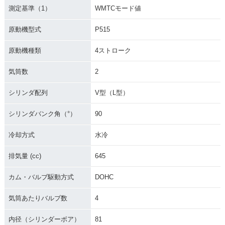
測定基準（1）
WMTCモード値
原動機型式
P515
原動機種類
4ストローク
気筒数
2
シリンダ配列
V型（L型）
シリンダバンク角（°）
90
冷却方式
水冷
排気量 (cc)
645
カム・バルブ駆動方式
DOHC
気筒あたりバルブ数
4
内径（シリンダーボア）
81