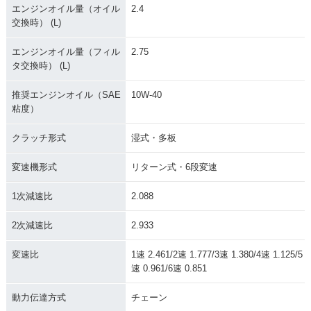
エンジンオイル量（オイル
2.4
交換時） (L)
エンジンオイル量（フィル
2.75
タ交換時） (L)
推奨エンジンオイル（SAE
10W-40
粘度）
クラッチ形式
湿式・多板
変速機形式
リターン式・6段変速
1次減速比
2.088
2次減速比
2.933
変速比
1速 2.461/2速 1.777/3速 1.380/4速 1.125/5
速 0.961/6速 0.851
動力伝達方式
チェーン