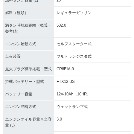
燃料タンク容量 (L)
20
燃料（種類）
レギュラーガソリン
満タン時航続距離（概算・
502.0
参考値）
エンジン始動方式
セルフスターター式
点火装置
フルトランジスタ式
点火プラグ標準搭載・型式
CR8EIA-9
搭載バッテリー・型式
FTX12-BS
バッテリー容量
12V-10Ah（10HR）
エンジン潤滑方式
ウェットサンプ式
エンジンオイル容量※全容
3.0
量 (L)