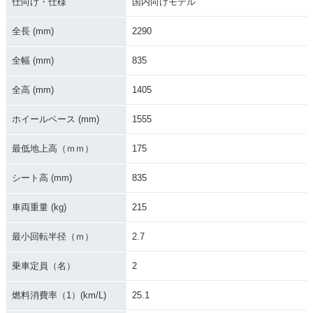
仕向け・仕様
国内向けモデル
2018年 V-Strom 65
2017年 V-Strom 65
2016年 V-Strom 65
0XT ABS・カラーチ
0XT ABS・フルモデ
0XT ABS
ェンジ
ルチェンジ
全長 (mm)
2290
全幅 (mm)
835
全高 (mm)
1405
ホイールベース (mm)
1555
2015年 V-Strom 65
0XT ABS・新登場
最低地上高（ｍｍ）
175
シート高 (mm)
835
車両重量 (kg)
215
最小回転半径（ｍ）
2.7
乗車定員（名）
2
燃料消費率（1）(km/L)
25.1