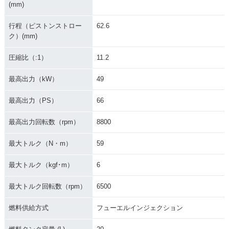
(mm)
行程（ピストンストロー
62.6
ク）(mm)
圧縮比（:1）
11.2
最高出力（kW）
49
最高出力（PS）
66
最高出力回転数（rpm）
8800
最大トルク（N・m）
59
最大トルク（kgf･m）
6
最大トルク回転数（rpm）
6500
燃料供給方式
フューエルインジェクション