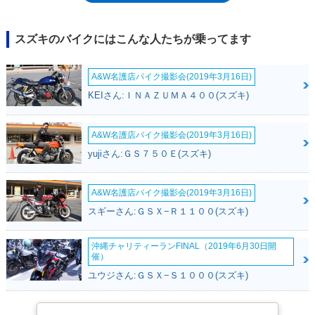
バーなど、「オフロードバイクのイメージをプラスする」というXTのコ
ンセプトは継続された。2022年には、日本国内の平成32年（令和2年）排
出ガス規制に対応した。
スズキのバイクにはこんな人たちが乗ってます
A&W名護店バイク撮影会(2019年3月16日)
KEIさん:ＩＮＡＺＵＭＡ４００(スズキ)
A&W名護店バイク撮影会(2019年3月16日)
yujiさん:ＧＳ７５０Ｅ(スズキ)
A&W名護店バイク撮影会(2019年3月16日)
スギーさん:ＧＳＸ−Ｒ１１００(スズキ)
沖縄チャリティーランFINAL（2019年6月30日開
催）
ユウジさん:ＧＳＸ−Ｓ１０００(スズキ)