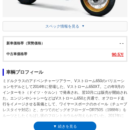
スペック情報を見る
- -
新車価格帯（実勢価格）
中古車価格帯
90.5
万
車輌プロフィール
ミドルクラスのアドベンチャーツアラー、Vストローム650のバリエーシ
ョンモデルとして2014年に登場した、Vストローム650XT。この年9月の
インターモト（ドイツ・ケルン）で発表され、翌10月には販売が開始され
た。エンジンやシャシーなどはVストローム650と共通で、オフロード走
行をイメージさせる装備として、ワイヤースポークのホイール（チューブ
レスタイヤ対応）と、かつてのビッグオフローダーDR750S（1988年）を
ルーツとしたくちばし状のフロントカウルが与えられていた。2017年に
受けたフルモデルチェンジでは、フロントカウルの形状はVストローム
▼ 続きを見る
650と共通になったが、スポークホイール、アンダーガード、ナックルカ