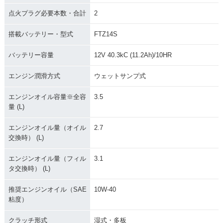
点火プラグ必要本数・合計
2
搭載バッテリー・型式
FTZ14S
バッテリー容量
12V 40.3kC (11.2Ah)/10HR
エンジン潤滑方式
ウェットサンプ式
エンジンオイル容量※全容
3.5
量 (L)
エンジンオイル量（オイル
2.7
交換時） (L)
エンジンオイル量（フィル
3.1
タ交換時） (L)
推奨エンジンオイル（SAE
10W-40
粘度）
クラッチ形式
湿式・多板