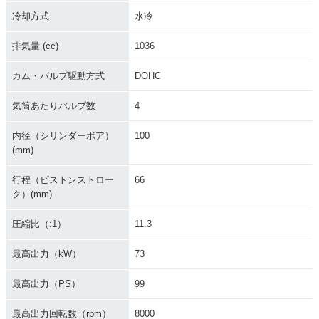
冷却方式
水冷
排気量 (cc)
1036
カム・バルブ駆動方式
DOHC
気筒あたりバルブ数
4
内径（シリンダーボア）
100
(mm)
行程（ピストンストロー
66
ク）(mm)
圧縮比（:1）
11.3
最高出力（kW）
73
最高出力（PS）
99
最高出力回転数（rpm）
8000