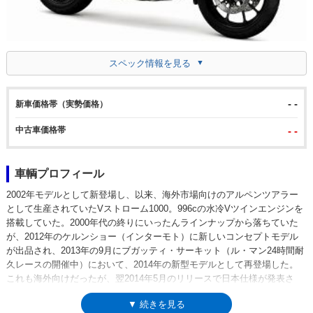
スペック情報を見る
- -
新車価格帯（実勢価格）
中古車価格帯
- -
車輌プロフィール
2002年モデルとして新登場し、以来、海外市場向けのアルペンツアラー
として生産されていたVストローム1000。996cの水冷Vツインエンジンを
搭載していた。2000年代の終りにいったんラインナップから落ちていた
が、2012年のケルンショー（インターモト）に新しいコンセプトモデル
が出品され、2013年の9月にブガッティ・サーキット（ル・マン24時間耐
久レースの開催中）において、2014年の新型モデルとして再登場した。
これも海外向けだったが、翌2014年5月のリリースで日本仕様が発表さ
れ、翌月から国内市場にも投入された。前モデルからシリンダーボアを拡
▼ 続きを見る
大して得られた排気量1,036ccの水冷4スト90°Vツインエンジンには、そ