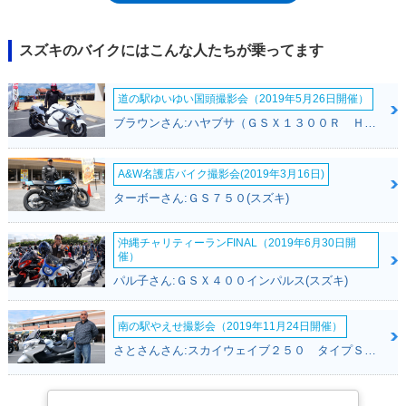
の大排気量が生み出すトルクを効率よく後輪に伝えるためのトラクション
コントロールが搭載されていた。これはスズキの2輪車として初めてのこ
とだった。2017年にはフルモデルチェンジを受け、このとき、ワイヤー
スズキのバイクにはこんな人たちが乗ってます
スポークホイール仕様のVストローム1000XTがバリエーションモデルと
して加わった。2020年には、後継モデルとしてVストローム1050が登場。
道の駅ゆいゆい国頭撮影会（2019年5月26日開催）
車名の「数字」が50だけ増えていたが、Vツインエンジンの排気量は
1,036ccで変わらずだった。
ブラウンさん:ハヤブサ（ＧＳＸ１３００Ｒ Ｈａｙａｂｕｓａ）(スズキ)
A&W名護店バイク撮影会(2019年3月16日)
ターボーさん:ＧＳ７５０(スズキ)
沖縄チャリティーランFINAL（2019年6月30日開
催）
パル子さん:ＧＳＸ４００インパルス(スズキ)
南の駅やえせ撮影会（2019年11月24日開催）
さとさんさん:スカイウェイブ２５０ タイプＳ(スズキ)