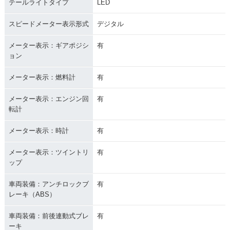
テールライトタイプ
LED
スピードメーター表示形式
デジタル
メーター表示：ギアポジシ
有
ョン
メーター表示：燃料計
有
メーター表示：エンジン回
有
転計
メーター表示：時計
有
メーター表示：ツイントリ
有
ップ
車両装備：アンチロックブ
有
レーキ（ABS）
車両装備：前後連動式ブレ
有
ーキ