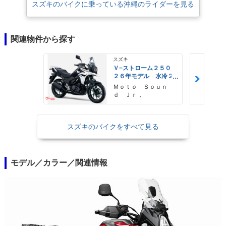
スズキのバイクに乗っている沖縄のライダーを見る
関連物件から探す
スズキ
Ｖ−ストローム２５０
２６年モデル 水冷２
気筒エンジン ＬＥＤ
Ｍｏｔｏ Ｓｏｕｎ
ヘッドライト標準装備
ｄ Ｊｒ，
スズキのバイクをすべて見る
モデル／カラー／関連情報