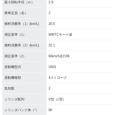
最小回転半径（ｍ）
2.9
乗車定員（名）
2
燃料消費率（1）(km/L)
20.5
測定基準（1）
WMTCモード値
燃料消費率（2）(km/L)
32.1
測定基準（2）
60km/h走行時
原動機型式
U501
原動機種類
4ストローク
気筒数
2
シリンダ配列
V型（L型）
シリンダバンク角（°）
90