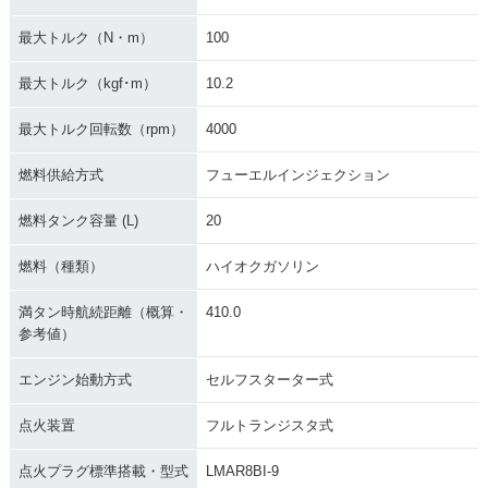
最大トルク（N・m）
100
最大トルク（kgf･m）
10.2
最大トルク回転数（rpm）
4000
燃料供給方式
フューエルインジェクション
燃料タンク容量 (L)
20
燃料（種類）
ハイオクガソリン
満タン時航続距離（概算・
410.0
参考値）
エンジン始動方式
セルフスターター式
点火装置
フルトランジスタ式
点火プラグ標準搭載・型式
LMAR8BI-9