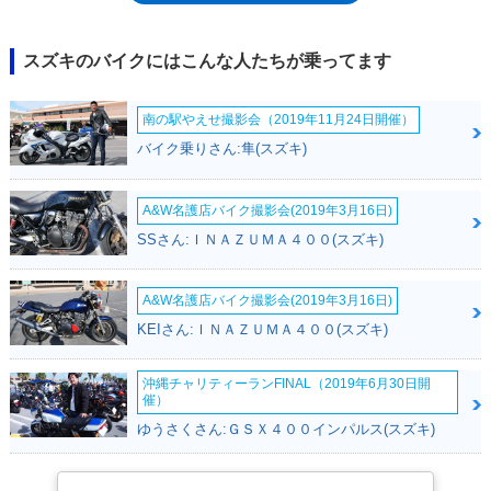
受け、エクステリアデザインを一新するとともに、トラクションコントロ
ールを装備するなどした。2022年には、日本国内の平成32年（令和2年）
排出ガス規制に対応した。
スズキのバイクにはこんな人たちが乗ってます
南の駅やえせ撮影会（2019年11月24日開催）
バイク乗りさん:隼(スズキ)
A&W名護店バイク撮影会(2019年3月16日)
SSさん:ＩＮＡＺＵＭＡ４００(スズキ)
A&W名護店バイク撮影会(2019年3月16日)
KEIさん:ＩＮＡＺＵＭＡ４００(スズキ)
沖縄チャリティーランFINAL（2019年6月30日開
催）
ゆうさくさん:ＧＳＸ４００インパルス(スズキ)