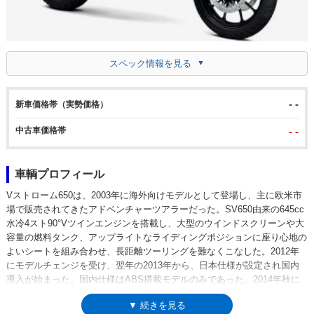
スペック情報を見る
- -
新車価格帯（実勢価格）
中古車価格帯
- -
車輌プロフィール
Vストローム650は、2003年に海外向けモデルとして登場し、主に欧米市
場で販売されてきたアドベンチャーツアラーだった。SV650由来の645cc
水冷4スト90°Vツインエンジンを搭載し、大型のウインドスクリーンや大
容量の燃料タンク、アップライトなライディングポジションに座り心地の
よいシートを組み合わせ、長距離ツーリングを難なくこなした。2012年
にモデルチェンジを受け、翌年の2013年から、日本仕様が設定され国内
導入が始まった。国内仕様はABS搭載モデルのみであった。2014年秋に
は派生モデルとして、スポークホイールやくちばし状のフロントカウルが
▼ 続きを見る
特徴的なVストローム650XTを加えた。2017年にはフルモデルチェンジを