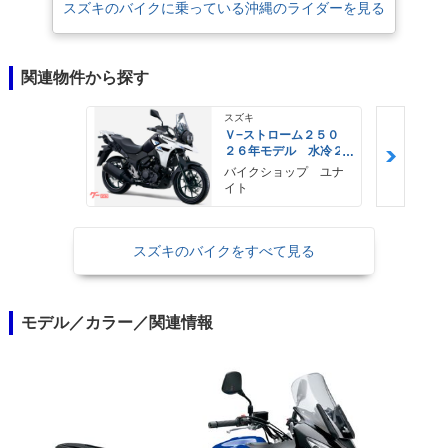
スズキのバイクに乗っている沖縄のライダーを見る
関連物件から探す
スズキ
Ｖ−ストローム２５０
２６年モデル 水冷２
気筒エンジン ＬＥＤ
バイクショップ ユナ
ヘッドライト標準装備
イト
スズキのバイクをすべて見る
モデル／カラー／関連情報