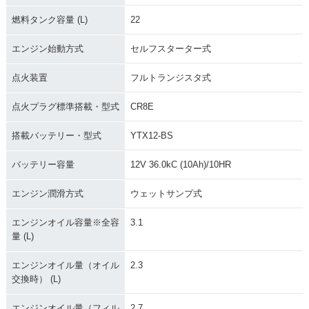
2007年 V-Strom 65
2007年 V-Strom 65
2005年 V-Strom 65
0 ABS
0
0
燃料タンク容量 (L)
22
エンジン始動方式
セルフスターター式
点火装置
フルトランジスタ式
点火プラグ標準搭載・型式
CR8E
2004年 V-Strom 65
2003年 V-Strom 65
0
0・新登場
搭載バッテリー・型式
YTX12-BS
バッテリー容量
12V 36.0kC (10Ah)/10HR
エンジン潤滑方式
ウェットサンプ式
エンジンオイル容量※全容
3.1
量 (L)
エンジンオイル量（オイル
2.3
交換時） (L)
エンジンオイル量（フィル
2.7