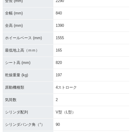
全長 (mm)
2290
2018年 V-Strom 65
2017年 V-Strom 65
2016年 V-Strom 65
0 ABS・カラーチェ
0 ABS・フルモデル
0 ABS
ンジ
チェンジ
全幅 (mm)
840
全高 (mm)
1390
ホイールベース (mm)
1555
最低地上高（ｍｍ）
165
2015年 V-Strom 65
2015年 V-Strom 65
2014年 V-Strom 65
0 ABS・カラーチェ
0 ABS
0 ABS・カラーチェ
シート高 (mm)
820
ンジ
ンジ
乾燥重量 (kg)
197
原動機種類
4ストローク
気筒数
2
2014年 V-Strom 65
2013年 V-Strom 65
2013年 V-Strom 65
シリンダ配列
V型（L型）
0 ABS
0 ABS
0 ABS・新登場
シリンダバンク角（°）
90