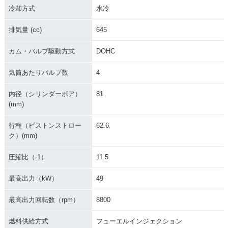
冷却方式
水冷
排気量 (cc)
645
2012年 V-Strom 65
2011年 V-Strom 65
2011年 V-Strom 65
カム・バルブ駆動方式
DOHC
0 ABS・フルモデル
0 ABS
0
チェンジ
気筒あたりバルブ数
4
内径（シリンダーボア）
81
(mm)
行程（ピストンストロー
62.6
ク）(mm)
2010年 V-Strom 65
2009年 V-Strom 65
2008年 V-Strom 65
0 ABS
0 ABS
0 ABS
圧縮比（:1）
11.5
最高出力（kW）
49
最高出力回転数（rpm）
8800
燃料供給方式
フューエルインジェクション