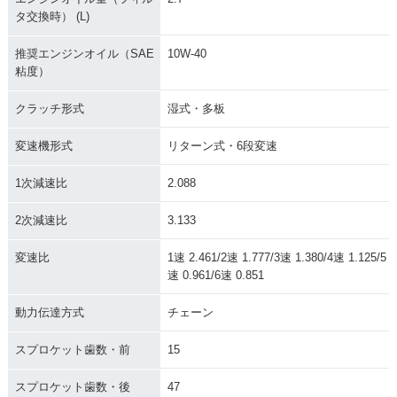
タ交換時） (L)
推奨エンジンオイル（SAE
10W-40
粘度）
クラッチ形式
湿式・多板
変速機形式
リターン式・6段変速
1次減速比
2.088
2次減速比
3.133
変速比
1速 2.461/2速 1.777/3速 1.380/4速 1.125/5
速 0.961/6速 0.851
動力伝達方式
チェーン
スプロケット歯数・前
15
スプロケット歯数・後
47