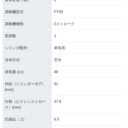
原動機型式
FY50
原動機種類
2ストローク
気筒数
1
シリンダ配列
単気筒
冷却方式
空冷
排気量 (cc)
49
内径（シリンダーボア）
41
(mm)
行程（ピストンストロー
37.8
ク）(mm)
圧縮比（:1）
6.5