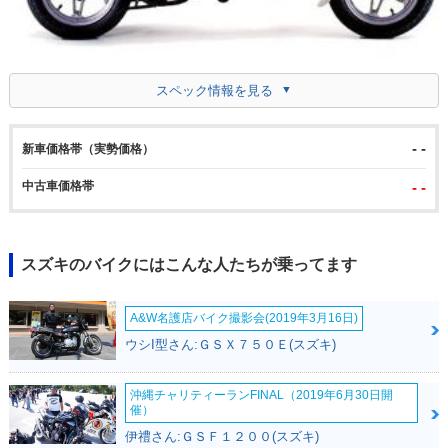
スペック情報を見る
- -
新車価格帯（実勢価格）
中古車価格帯
- -
スズキのバイクにはこんな人たちが乗ってます
A&W名護店バイク撮影会(2019年3月16日)
ウシI型さん:ＧＳＸ７５０Ｅ(スズキ)
沖縄チャリティーランFINAL（2019年6月30日開
催）
伊禮さん:ＧＳＦ１２００(スズキ)