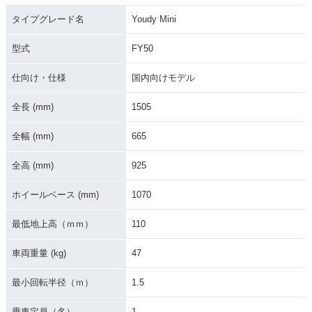
タイプグレード名
Youdy Mini
型式
FY50
仕向け・仕様
国内向けモデル
全長 (mm)
1505
全幅 (mm)
665
全高 (mm)
925
ホイールベース (mm)
1070
最低地上高（ｍｍ）
110
車両重量 (kg)
47
最小回転半径（ｍ）
1.5
乗車定員（名）
1