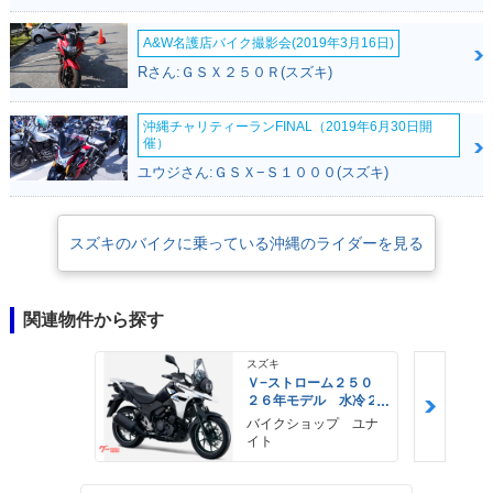
A&W名護店バイク撮影会(2019年3月16日)
Rさん:ＧＳＸ２５０Ｒ(スズキ)
沖縄チャリティーランFINAL（2019年6月30日開
催）
ユウジさん:ＧＳＸ−Ｓ１０００(スズキ)
スズキのバイクに乗っている沖縄のライダーを見る
関連物件から探す
スズキ
Ｖ−ストローム２５０
２６年モデル 水冷２
気筒エンジン ＬＥＤ
バイクショップ ユナ
ヘッドライト標準装備
イト