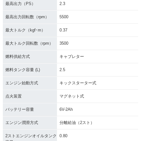
最高出力（PS）
2.3
最高出力回転数（rpm）
5500
最大トルク（kgf･m）
0.37
最大トルク回転数（rpm）
3500
燃料供給方式
キャブレター
燃料タンク容量 (L)
2.5
エンジン始動方式
キックスターター式
点火装置
マグネット式
バッテリー容量
6V-2Ah
エンジン潤滑方式
分離給油（2スト）
2ストエンジンオイルタンク
0.80