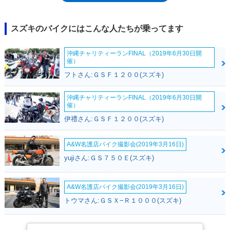
2009年モデルからは、キャブレターに換えてフューエルインジェクショ
ンを採用。これは平成19年排出ガス規制に対応したもの。2010年モデル
では、外観イメージを一新させる小型のフロントカウルを採用。ブルバー
スズキのバイクにはこんな人たちが乗ってます
ドシリーズの最大排気量モデルだったM109R（海外向け）と同じ形状の
カウルで、前後のシートやりアカウルの形状も変更された。2013年11月
沖縄チャリティーランFINAL（2019年6月30日開
発売の2014年モデルでカラーチェンジしたのを最後に、生産が終了し
催）
た。なお、BOULEVARDは、フランス語起源の英語で、両脇に街路樹のあ
フトさん:ＧＳＦ１２００(スズキ)
るような大通りのこと。地図などではBlvd.と略して表記する。都会的な
イメージが共通しているとして、モデル名になった。
沖縄チャリティーランFINAL（2019年6月30日開
催）
伊禮さん:ＧＳＦ１２００(スズキ)
A&W名護店バイク撮影会(2019年3月16日)
yujiさん:ＧＳ７５０Ｅ(スズキ)
A&W名護店バイク撮影会(2019年3月16日)
トウマさん:ＧＳＸ−Ｒ１０００(スズキ)