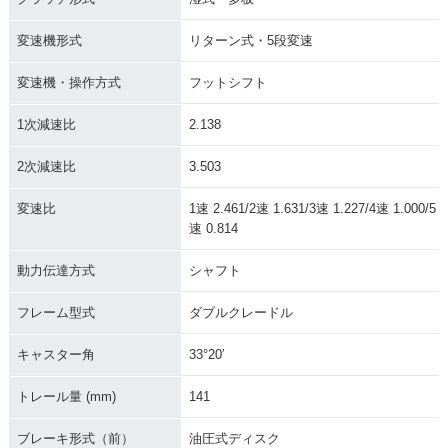
変速機形式
リターン式・5段変速
変速機・操作方式
フットシフト
1次減速比
2.138
2次減速比
3.503
変速比
1速 2.461/2速 1.631/3速 1.227/4速 1.000/5
速 0.814
動力伝達方式
シャフト
フレーム型式
ダブルクレードル
キャスター角
33°20′
トレール量 (mm)
141
ブレーキ形式（前）
油圧式ディスク