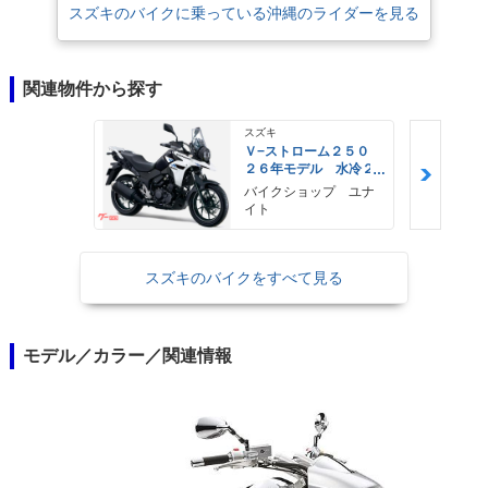
スズキのバイクに乗っている沖縄のライダーを見る
関連物件から探す
スズキ
Ｖ−ストローム２５０
２６年モデル 水冷２
気筒エンジン ＬＥＤ
バイクショップ ユナ
ヘッドライト標準装備
イト
スズキのバイクをすべて見る
モデル／カラー／関連情報