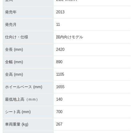
発売年
2013
発売月
11
2006年 BOULEVAR
2005年 BOULEVAR
D 400・カラーチェ
D 400・新登場
ンジ
仕向け・仕様
国内向けモデル
全長 (mm)
2420
全幅 (mm)
890
全高 (mm)
1105
ホイールベース (mm)
1655
最低地上高（ｍｍ）
140
シート高 (mm)
700
車両重量 (kg)
267