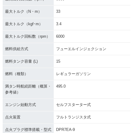
最大トルク（N・m）
33
最大トルク（kgf･m）
3.4
最大トルク回転数（rpm）
6000
燃料供給方式
フューエルインジェクション
燃料タンク容量 (L)
15
燃料（種類）
レギュラーガソリン
満タン時航続距離（概算・
495.0
参考値）
エンジン始動方式
セルフスターター式
点火装置
フルトランジスタ式
点火プラグ標準搭載・型式
DPR7EA-9