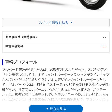
スペック情報を見る
- -
新車価格帯（実勢価格）
中古車価格帯
- -
車輌プロフィール
ブルバード400が登場したのは、2005年3月のことだった。スズキのアメ
リカンモデルとしては、すでにイントルーダークラシックがラインナップ
されていたが、文字通りクラシカルなデザインのイントルーダーに対し
て、ブルバード400は、都会的でスポーティな印象を受けるスタイルが特
徴だった。リアフェンダーエンドが少し跳ね上がった形状の「ボブテー
ル」は、90年代後半に販売されていたデスペラード400に近い印象もあっ
た。エンジンは、排気量399ccの水冷V型2気筒SOHCで、フロントサスに
はアメリカンタイプとしては珍しく倒立フォークを採用、前16インチ、後
▼ 続きを見る
15インチのキャストホイールが組み合わされていた。2008年11月発売の