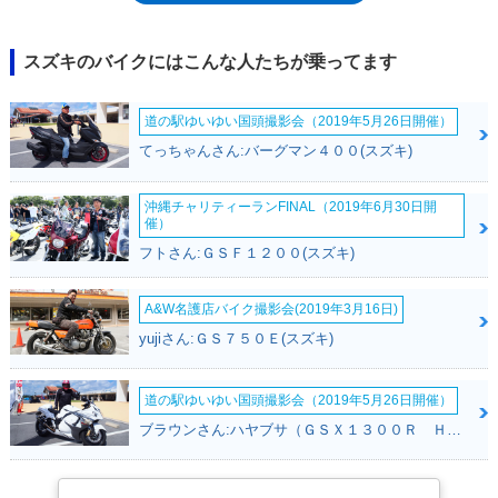
た。排気量199ccの空冷4スト単気筒エンジンは、ジェベル200やDF200に
用いられていたもので、減速比は違うが、5段リターンのミッションも同
仕様だった。2003年には、バリエーションモデルとして、タックロール
スズキのバイクにはこんな人たちが乗ってます
シートを装備したバンバン200Zがラインナップされ、このシートのほう
がストリートカスタムらしい、と好まれるようになり、バンバン200Zが
道の駅ゆいゆい国頭撮影会（2019年5月26日開催）
モデルのメインになっていった。2008年モデルでモデルチェンジしたあ
とは、バンバン200Zの設定はなくなったが、べースのバンバン200自体
てっちゃんさん:バーグマン４００(スズキ)
が、バンバン200Zの要素を受け継いで、タックロールシートを採用して
いた。大げさに言えば、2008年以降のバンバン200は、バンバン200Zが乗
沖縄チャリティーランFINAL（2019年6月30日開
っ取ったということになる。その後、2012年と2016年にシート形状が変
催）
わるなどの小変更を受け、2017年の平成28年排出ガス規制をクリアせず
フトさん:ＧＳＦ１２００(スズキ)
に「生産終了」フラグが立った。
A&W名護店バイク撮影会(2019年3月16日)
yujiさん:ＧＳ７５０Ｅ(スズキ)
道の駅ゆいゆい国頭撮影会（2019年5月26日開催）
ブラウンさん:ハヤブサ（ＧＳＸ１３００Ｒ Ｈａｙａｂｕｓａ）(スズキ)