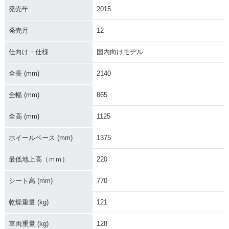
発売年
2015
発売月
12
2006年 VanVan 20
2005年 VanVan 20
2004年 VanVan 20
0Z・カラーチェンジ
0Z・特別・限定仕様
0Z・カラーチェンジ
仕向け・仕様
国内向けモデル
全長 (mm)
2140
全幅 (mm)
865
全高 (mm)
1125
2004年 VanVan 20
2003年 VanVan 20
2003年 VanVan 20
0・カラーチェンジ
0・カラーチェンジ
0Z・追加
ホイールベース (mm)
1375
最低地上高（ｍｍ）
220
シート高 (mm)
770
乾燥重量 (kg)
121
2002年 VanVan 20
2002年 VanVan 20
0・カラーチェンジ
0・新登場
車両重量 (kg)
128