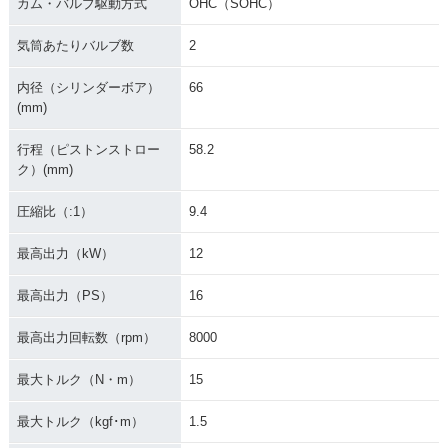
カム・バルブ駆動方式
OHC（SOHC）
気筒あたりバルブ数
2
内径（シリンダーボア）
66
(mm)
行程（ピストンストロー
58.2
ク）(mm)
圧縮比（:1）
9.4
最高出力（kW）
12
最高出力（PS）
16
最高出力回転数（rpm）
8000
最大トルク（N・m）
15
最大トルク（kgf･m）
1.5