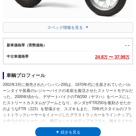
スペック情報を見る
- -
新車価格帯（実勢価格）
中古車価格帯
24.8
〜 37.99
万
万
車輌プロフィール
2002年3月に発売されたバンバン200は、1970年代に生産されていたバル
ーンタイヤ装着のレジャーバイクの名前を復活させたストリートモデルだ
った。2000年頃から、デザートバイクのTW200（ヤマハ）をベースにし
たストリートカスタムがブームとなり、ホンダがFTR250を復刻させたか
のようなFTR（223）を登場させ、スズキもまた、70年代スタイルのフラ
ットトラックレーサーをイメージしたグラストラッカーをラインナップし
た中でのデビューだった。幅広なシートやアップマフラー、極太タイヤな
ど、往年のバンバンのデザインコンセプトを踏襲しており、当時の現行モ
▼ 続きを見る
デルのどれとも似ていないスタイルもまた、往年のバンバンと同じだっ