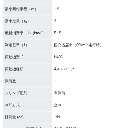
最小回転半径（ｍ）
1.9
乗車定員（名）
2
燃料消費率（1）(km/L)
51.5
測定基準（1）
国交省届出（60km/h走行時）
原動機型式
H403
原動機種類
4ストローク
気筒数
1
シリンダ配列
単気筒
冷却方式
空冷
排気量 (cc)
199