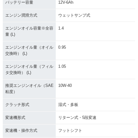
バッテリー容量
12V-6Ah
エンジン潤滑方式
ウェットサンプ式
エンジンオイル容量※全容
1.4
量 (L)
エンジンオイル量（オイル
0.95
交換時） (L)
エンジンオイル量（フィル
1.05
タ交換時） (L)
推奨エンジンオイル（SAE
10W-40
粘度）
クラッチ形式
湿式・多板
変速機形式
リターン式・5段変速
変速機・操作方式
フットシフト