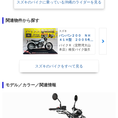
スズキのバイクに乗っている沖縄のライダーを見る
関連物件から探す
スズキ
バンバン２００ ＮＨ
４１Ｈ型 ２００５年
モデル 社外マフラ
バイクＲ（宜野湾大山
ー リアキャリア タ
本店）格安バイク販売
ンデムバー
スズキのバイクをすべて見る
モデル／カラー／関連情報