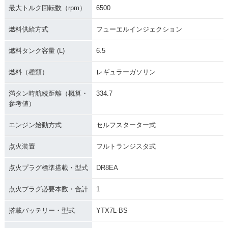
最大トルク回転数（rpm）
6500
燃料供給方式
フューエルインジェクション
燃料タンク容量 (L)
6.5
燃料（種類）
レギュラーガソリン
満タン時航続距離（概算・
334.7
参考値）
エンジン始動方式
セルフスターター式
点火装置
フルトランジスタ式
点火プラグ標準搭載・型式
DR8EA
点火プラグ必要本数・合計
1
搭載バッテリー・型式
YTX7L-BS