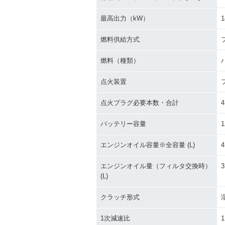
最高出力（kW）
1
燃料供給方式
燃料（種類）
2007年 HAYABUSA 130
2006年 HAYAB
0
0・カラーチェ
点火装置
点火プラグ必要本数・合計
4
バッテリー容量
1
エンジンオイル容量※全容量 (L)
4
エンジンオイル量（フィルタ交換時）
3
2001年 GSX1300R HA
2000年 GSX13
(L)
YABUSA
YABUSA
クラッチ形式
1次減速比
1