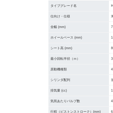
タイプグレード名
2022年 HAYABUSA
2019年 HAYA
仕向け・仕様
全幅 (mm)
7
ホイールベース (mm)
1
シート高 (mm)
8
2016年 HAYABUSA
2015年 隼（HA
最小回転半径（ｍ）
3
A）・カラーチ
原動機種類
シリンダ配列
排気量 (cc)
1
気筒あたりバルブ数
4
2013年 HAYABUSA
2012年 HAYAB
0
行程（ピストンストローク）(mm)
6