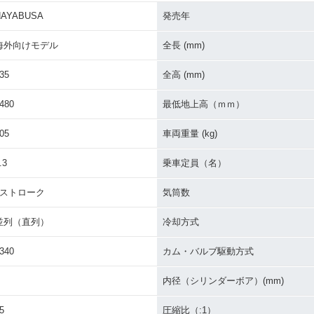
HAYABUSA
発売年
BUSA
2018年 HAYABUSA
2017年 隼（HAYABUS
2017年 H
A）
海外向けモデル
全長 (mm)
35
全高 (mm)
480
最低地上高（ｍｍ）
05
車両重量 (kg)
YABUS
2015年 HAYABUSA
2014年 隼（HAYABUS
2014年 H
.3
乗車定員（名）
ェンジ
A）・新登場
4ストローク
気筒数
並列（直列）
冷却方式
340
カム・バルブ駆動方式
内径（シリンダーボア）(mm)
USA 130
2011年 HAYABUSA 130
2010年 HAYABUSA 130
2009年 H
0
0
0
5
圧縮比（:1）