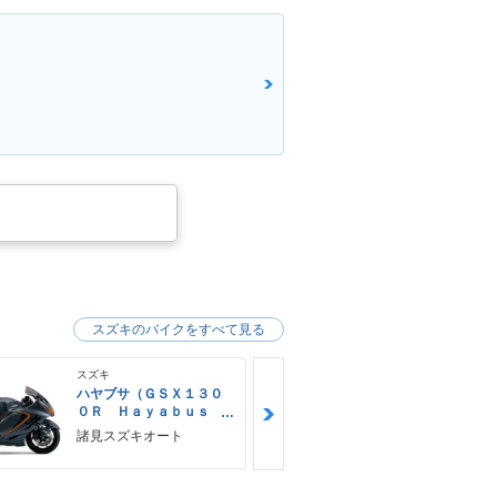
ク
スズキのバイクをすべて見る
スズキ
スズキ
ハヤブサ（ＧＳＸ１３０
ハヤブサ（Ｇ
０Ｒ Ｈａｙａｂｕｓ
０Ｒ Ｈａｙ
ａ）２０２６ＮＥＷカラ
ａ）
諸見スズキオート
モトフリー
ー ＥＴＣ２．０標準装
那覇店
備