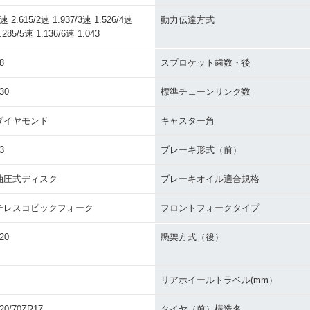
速 2.615/2速 1.937/3速 1.526/4速
動力伝達方式
.285/5速 1.136/6速 1.043
8
スプロケット歯数・後
30
標準チェーンリンク数
ダイヤモンド
キャスター角
3
ブレーキ形式（前）
油圧式ディスク
ブレーキオイル適合規格
テレスコピックフォーク
フロントフォークタイプ
20
懸架方式（後）
リアホイールトラベル(mm）
20/70ZR17
タイヤ（前）構造名