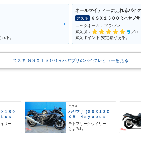
オールマイティーに走れるバイ
ＧＳＸ１３００Ｒハヤブサ
スズキ
ニックネーム：ブラウン
5
満足度：
／5
走れる。
満足ポイント:安定感がある。
スズキ ＧＳＸ１３００Ｒハヤブサのバイクレビューを見る
スズキ
ＳＸ１３０
ハヤブサ（ＧＳＸ１３０
ａｂｕｓ
０Ｒ Ｈａｙａｂｕｓ
ａ）
ウイリー
モトフリークウイリー
とよみ店