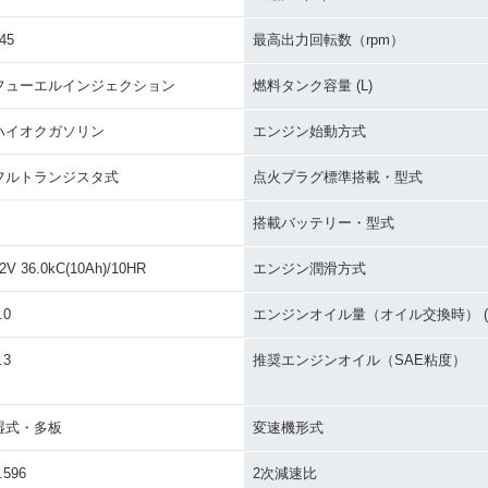
45
最高出力回転数（rpm）
フューエルインジェクション
燃料タンク容量 (L)
ハイオクガソリン
エンジン始動方式
USA 130
2005年 HAYABUSA 130
2004年 GSX1300R HA
2003年 G
ンジ
0
YABUSA・カラーチェン
YABUSA
フルトランジスタ式
点火プラグ標準搭載・型式
ジ
搭載バッテリー・型式
2V 36.0kC(10Ah)/10HR
エンジン潤滑方式
.0
エンジンオイル量（オイル交換時） (L
.3
推奨エンジンオイル（SAE粘度）
00R HA
1999年 GSX1300R HA
YABUSA・新登場
湿式・多板
変速機形式
.596
2次減速比