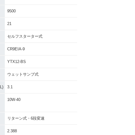
9500
21
セルフスターター式
SX1300R HA
2002年 GSX1300R HA
YABUSA
CR9EIA-9
YTX12-BS
ウェットサンプ式
)
3.1
10W-40
リターン式・6段変速
2.388