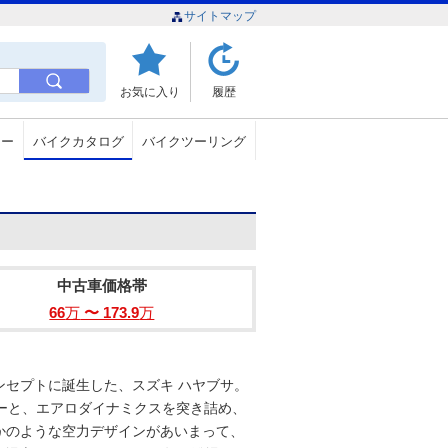
サイトマップ
お気に入り
履歴
ュー
バイクカタログ
バイクツーリング
中古車価格帯
66
万
〜 173.9
万
クをコンセプトに誕生した、スズキ ハヤブサ。
パワーと、エアロダイナミクスを突き詰め、
かのような空力デザインがあいまって、