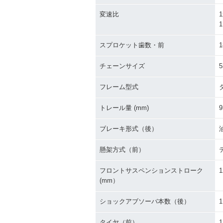
変速比
1
1
スプロケット歯数・前
1
チェーンサイズ
5
フレーム型式
トレール量 (mm)
9
ブレーキ形式（後）
懸架方式（前）
フロントサスペンションストローク
1
(mm）
ショックアブソーバ本数（後）
1
タイヤ（前）
1