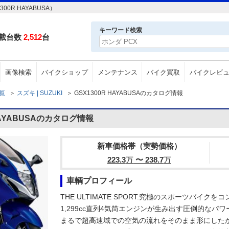
0R HAYABUSA）
キーワード検索
載台数
2,512
台
画像検索
バイクショップ
メンテナンス
バイク買取
バイクレビ
一覧
＞
スズキ | SUZUKI
＞
GSX1300R HAYABUSAのカタログ情報
HAYABUSAのカタログ情報
新車価格帯（実勢価格）
223.3
万
〜 238.7
万
車輌プロフィール
THE ULTIMATE SPORT.究極のスポーツバイ
1,299cc直列4気筒エンジンが生み出す圧倒的な
まるで超高速域での空気の流れをそのまま形にした