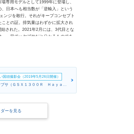
市場専用モデルとして1999年に登場し、
め、日本へも相当数が「逆輸入」という
チェンジを敢行。それがキープコンセプト
たことの証。排気量はわずかに拡大され
も開始された。2021年2月には、3代目とな
は、一目でハヤブサだと分かるものであ
ジンの出力特性選択、コーナリング
ーなどを電子制御システムを豊富に採
ードリミッター（解除可能）は、いかに
月に発売された。2026年モデルからは、
断装置はマフラーの触媒劣化の監視も行
い国頭撮影会（2019年5月26日開催）
やHAYABUSA1300などの名称が使われ
、単にHAYABUSA（隼）とした。
キノさん:ハヤブサ（ＧＳＸ１３００Ｒ Ｈａｙａｂｕｓａ）(スズキ)
イダーを見る