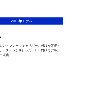
2013年モデル
A
ロントブレーキキャリパー、ABSを装備す
ナーチェンジを行った。ＥＵ向けモデル。
ー装備。