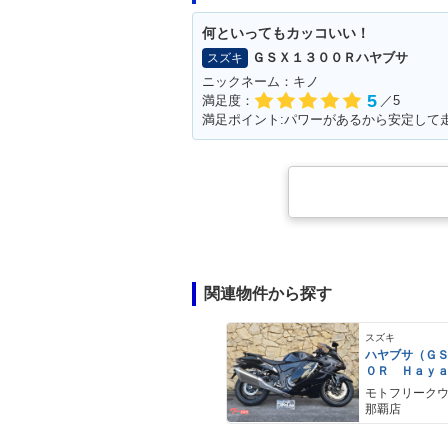
何といってもカッコいい！
ＧＳＸ１３００Ｒハヤブサ
スズキ
ニックネーム：キノ
5
満足度：
／5
満足ポイント:パワーがあるから安定して
関連物件から探す
スズキ
ハヤブサ（Ｇ
０Ｒ Ｈａｙ
ａ）
モトフリーク
那覇店