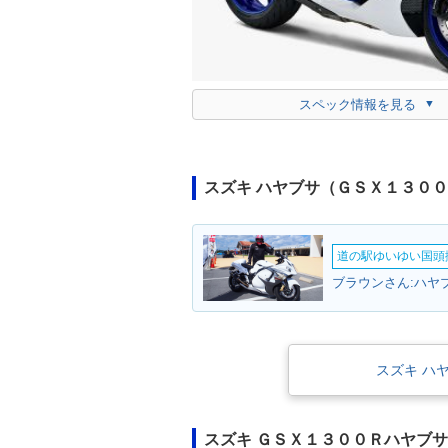
スペック情報を見る
スズキ ハヤブサ（ＧＳＸ１３０
道の駅ゆいゆい国頭撮
スズキ ハ
スズキ ＧＳＸ１３００Ｒハヤブ