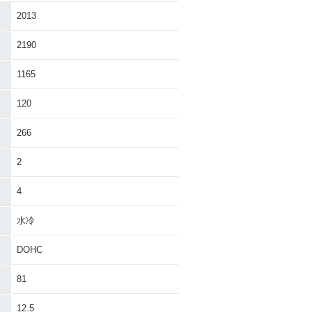
2013
AYABUSA
2016年 隼（HAYABUS
A）・カラーチェンジ
2190
1165
120
266
AYABUSA
2013年 HAYABUSA・マ
2
イナーチェンジ
4
水冷
DOHC
81
AYABUSA 130
2008年 HAYABUSA 130
0・フルモデルチェンジ
12.5