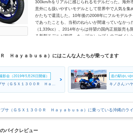
300km/hをリアルに感じられるモデルだった。海外
意外にも扱いやすいモデルとして世界中で人気を集
かたちで還流した。10年後の2008年にフルモデル
であったことも、当初のねらいが間違っていなかっ
（1,339cc）、2014年からは待望の国内正規販売
る新型モデルが登場。キープコンセプトのデザイン
りながら、より空力特性を向上させたもので、エン
ABS、トラクションコントロール、クイックシフタ
０Ｒ Ｈａｙａｂｕｓａ）にはこんな人たちが乗ってます
用。設定速度を超えないようにするアクティブスピ
もハヤブサらしい装備だった。日本では、2021年4
バッテリーがリチウムイオンになり、車載式故障診
影会（2019年5月26日開催）
道の駅ゆいゆ
うようになった。※仕向地や年代により、GSX1300R
るが、ここでは国内仕様車（2014年）の表記にならい
ブラウンさん:ハヤブサ（ＧＳＸ１３００Ｒ Ｈａｙａｂｕｓａ）(スズキ)
ヤブサ（ＧＳＸ１３００Ｒ Ｈａｙａｂｕｓａ）に乗っている沖縄のラ
サのバイクレビュー